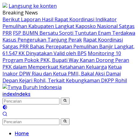
Langsung ke konten
Breaking News
Berikut Laporan Hasil Rapat Koordinasi Indikator
Pemulihan Kabupaten Langkat Kaposko Nasional Satgas
PRR
FSP BUMN Bersatu Soroti Tuntutan Enam Terdakwa
Kasus Pengerukan Tanjung Perak
Rapat Koordinasi
Satgas PRR Bahas Percepatan Pemulihan Banjir Langkat,
61.547 KK Dinyatakan Valid oleh BPS
Monitoring 10
Program Pokok PKK, Bupati Way Kanan Dorong Peran
PKK dalam Memperkuat Ketahanan Keluarga
Ketua
Inakor DPW Riau dan Ketua PMII, Bakal Aksi Damai
Depan Kejari Rohil, Terkait Kebungkaman DKPP Rohil
index
Indeks
Home