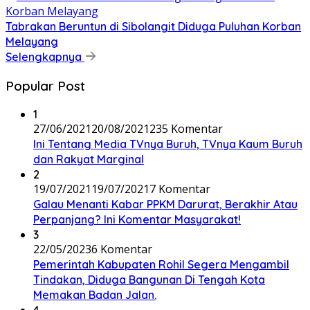
Tabrakan Beruntun di Sibolangit Diduga Puluhan Korban
Melayang
Selengkapnya
Popular Post
1
27/06/2021
20/08/2021
235 Komentar
Ini Tentang Media TVnya Buruh, TVnya Kaum Buruh
dan Rakyat Marginal
2
19/07/2021
19/07/2021
7 Komentar
Galau Menanti Kabar PPKM Darurat, Berakhir Atau
Perpanjang? Ini Komentar Masyarakat!
3
22/05/2023
6 Komentar
Pemerintah Kabupaten Rohil Segera Mengambil
Tindakan, Diduga Bangunan Di Tengah Kota
Memakan Badan Jalan.