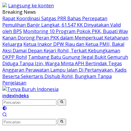
Langsung ke konten
Breaking News
Rapat Koordinasi Satgas PRR Bahas Percepatan
Pemulihan Banjir Langkat, 61.547 KK Dinyatakan Valid
oleh BPS
Monitoring 10 Program Pokok PKK, Bupati Way
Kanan Dorong Peran PKK dalam Memperkuat Ketahanan
Keluarga
Ketua Inakor DPW Riau dan Ketua PMII, Bakal
Aksi Damai Depan Kejari Rohil, Terkait Kebungkaman
DKPP Rohil
Tambang Batu Gunung Ilegal Bukit Gemuruh
Diduga Tanpa Izin, Warga Minta APH Bertindak Tegas
Anggaran Perawatan Lampu Jalan Di Pertanyakan, Kadis
Beserta Sekertaris Dishub Rohil, Bungkam Tanpa
Penjelasan
index
Indeks