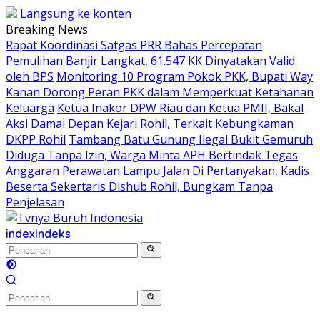
Langsung ke konten
Breaking News
Rapat Koordinasi Satgas PRR Bahas Percepatan
Pemulihan Banjir Langkat, 61.547 KK Dinyatakan Valid
oleh BPS
Monitoring 10 Program Pokok PKK, Bupati Way
Kanan Dorong Peran PKK dalam Memperkuat Ketahanan
Keluarga
Ketua Inakor DPW Riau dan Ketua PMII, Bakal
Aksi Damai Depan Kejari Rohil, Terkait Kebungkaman
DKPP Rohil
Tambang Batu Gunung Ilegal Bukit Gemuruh
Diduga Tanpa Izin, Warga Minta APH Bertindak Tegas
Anggaran Perawatan Lampu Jalan Di Pertanyakan, Kadis
Beserta Sekertaris Dishub Rohil, Bungkam Tanpa
Penjelasan
index
Indeks