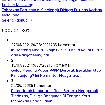
Tabrakan Beruntun di Sibolangit Diduga Puluhan Korban
Melayang
Selengkapnya
Popular Post
1
27/06/2021
20/08/2021
235 Komentar
Ini Tentang Media TVnya Buruh, TVnya Kaum Buruh
dan Rakyat Marginal
2
19/07/2021
19/07/2021
7 Komentar
Galau Menanti Kabar PPKM Darurat, Berakhir Atau
Perpanjang? Ini Komentar Masyarakat!
3
22/05/2023
6 Komentar
Pemerintah Kabupaten Rohil Segera Mengambil
Tindakan, Diduga Bangunan Di Tengah Kota
Memakan Badan Jalan.