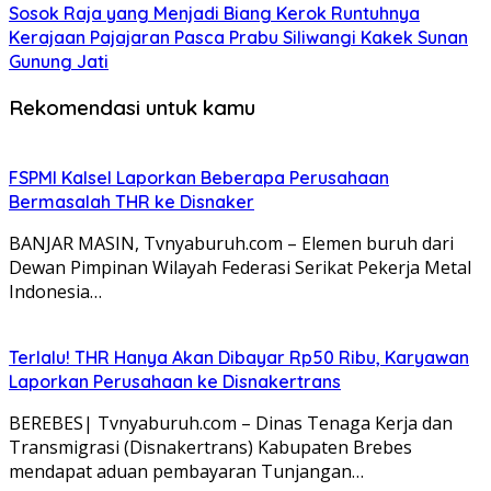
Sosok Raja yang Menjadi Biang Kerok Runtuhnya
Kerajaan Pajajaran Pasca Prabu Siliwangi Kakek Sunan
Gunung Jati
Rekomendasi untuk kamu
FSPMI Kalsel Laporkan Beberapa Perusahaan
Bermasalah THR ke Disnaker
BANJAR MASIN, Tvnyaburuh.com – Elemen buruh dari
Dewan Pimpinan Wilayah Federasi Serikat Pekerja Metal
Indonesia…
Terlalu! THR Hanya Akan Dibayar Rp50 Ribu, Karyawan
Laporkan Perusahaan ke Disnakertrans
BEREBES| Tvnyaburuh.com – Dinas Tenaga Kerja dan
Transmigrasi (Disnakertrans) Kabupaten Brebes
mendapat aduan pembayaran Tunjangan…