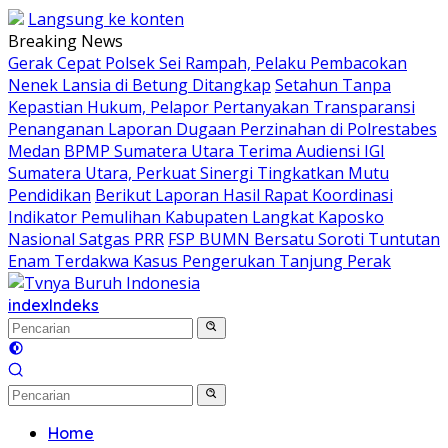
Langsung ke konten
Breaking News
Gerak Cepat Polsek Sei Rampah, Pelaku Pembacokan
Nenek Lansia di Betung Ditangkap
Setahun Tanpa
Kepastian Hukum, Pelapor Pertanyakan Transparansi
Penanganan Laporan Dugaan Perzinahan di Polrestabes
Medan
BPMP Sumatera Utara Terima Audiensi IGI
Sumatera Utara, Perkuat Sinergi Tingkatkan Mutu
Pendidikan
Berikut Laporan Hasil Rapat Koordinasi
Indikator Pemulihan Kabupaten Langkat Kaposko
Nasional Satgas PRR
FSP BUMN Bersatu Soroti Tuntutan
Enam Terdakwa Kasus Pengerukan Tanjung Perak
index
Indeks
Home