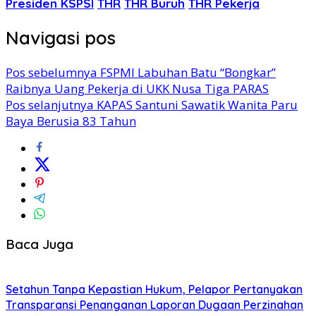
Presiden KSPSI
THR
THR Buruh
THR Pekerja
Navigasi pos
Pos sebelumnya
FSPMI Labuhan Batu “Bongkar”
Raibnya Uang Pekerja di UKK Nusa Tiga PARAS
Pos selanjutnya
KAPAS Santuni Sawatik Wanita Paru
Baya Berusia 83 Tahun
Baca Juga
Setahun Tanpa Kepastian Hukum, Pelapor Pertanyakan
Transparansi Penanganan Laporan Dugaan Perzinahan