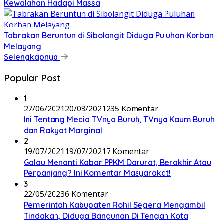
Kewalahan Hadapi Massa
Tabrakan Beruntun di Sibolangit Diduga Puluhan Korban
Melayang
Selengkapnya
Popular Post
1
27/06/2021
20/08/2021
235 Komentar
Ini Tentang Media TVnya Buruh, TVnya Kaum Buruh
dan Rakyat Marginal
2
19/07/2021
19/07/2021
7 Komentar
Galau Menanti Kabar PPKM Darurat, Berakhir Atau
Perpanjang? Ini Komentar Masyarakat!
3
22/05/2023
6 Komentar
Pemerintah Kabupaten Rohil Segera Mengambil
Tindakan, Diduga Bangunan Di Tengah Kota