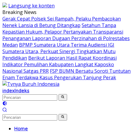
Langsung ke konten
Breaking News
Gerak Cepat Polsek Sei Rampah, Pelaku Pembacokan
Nenek Lansia di Betung Ditangkap
Setahun Tanpa
Kepastian Hukum, Pelapor Pertanyakan Transparansi
Penanganan Laporan Dugaan Perzinahan di Polrestabes
Medan
BPMP Sumatera Utara Terima Audiensi IGI
Sumatera Utara, Perkuat Sinergi Tingkatkan Mutu
Pendidikan
Berikut Laporan Hasil Rapat Koordinasi
Indikator Pemulihan Kabupaten Langkat Kaposko
Nasional Satgas PRR
FSP BUMN Bersatu Soroti Tuntutan
Enam Terdakwa Kasus Pengerukan Tanjung Perak
index
Indeks
Home