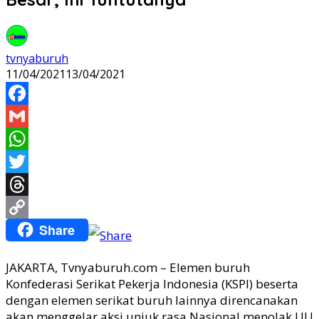
tvnyaburuh
11/04/2021
13/04/2021
Facebook
Gmail
WhatsApp
Twitter
Threads
Share
Copy
Link
JAKARTA, Tvnyaburuh.com – Elemen buruh
Konfederasi Serikat Pekerja Indonesia (KSPI) beserta
dengan elemen serikat buruh lainnya direncanakan
akan menggelar aksi unjuk rasa Nasional menolak UU