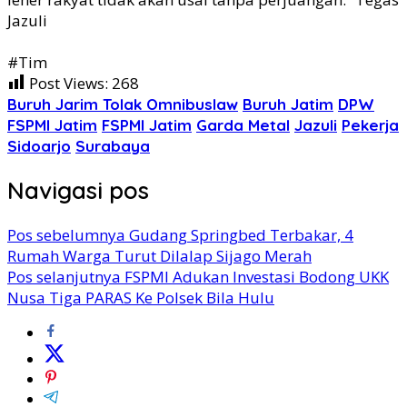
Jazuli
#Tim
Post Views:
268
Buruh Jarim Tolak Omnibuslaw
Buruh Jatim
DPW
FSPMI Jatim
FSPMI Jatim
Garda Metal
Jazuli
Pekerja
Sidoarjo
Surabaya
Navigasi pos
Pos sebelumnya
Gudang Springbed Terbakar, 4
Rumah Warga Turut Dilalap Sijago Merah
Pos selanjutnya
FSPMI Adukan Investasi Bodong UKK
Nusa Tiga PARAS Ke Polsek Bila Hulu