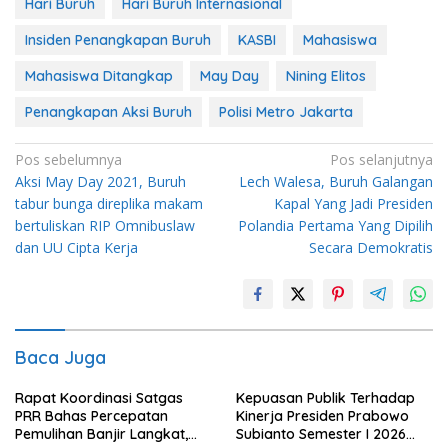
Hari Buruh
Hari Buruh Internasional
Insiden Penangkapan Buruh
KASBI
Mahasiswa
Mahasiswa Ditangkap
May Day
Nining Elitos
Penangkapan Aksi Buruh
Polisi Metro Jakarta
Navigasi
Pos sebelumnya
Pos selanjutnya
Aksi May Day 2021, Buruh
Lech Walesa, Buruh Galangan
pos
tabur bunga direplika makam
Kapal Yang Jadi Presiden
bertuliskan RIP Omnibuslaw
Polandia Pertama Yang Dipilih
dan UU Cipta Kerja
Secara Demokratis
Baca Juga
Rapat Koordinasi Satgas
Kepuasan Publik Terhadap
PRR Bahas Percepatan
Kinerja Presiden Prabowo
Pemulihan Banjir Langkat,
Subianto Semester I 2026