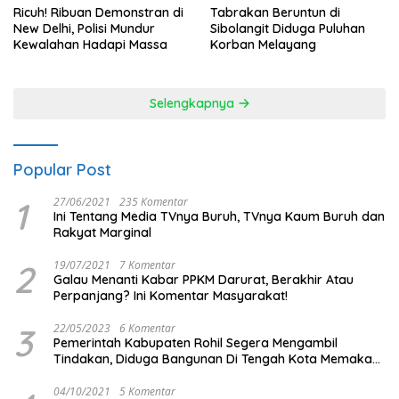
Ricuh! Ribuan Demonstran di
Tabrakan Beruntun di
New Delhi, Polisi Mundur
Sibolangit Diduga Puluhan
Kewalahan Hadapi Massa
Korban Melayang
Selengkapnya
Popular Post
1
27/06/2021
235 Komentar
Ini Tentang Media TVnya Buruh, TVnya Kaum Buruh dan
Rakyat Marginal
2
19/07/2021
7 Komentar
Galau Menanti Kabar PPKM Darurat, Berakhir Atau
Perpanjang? Ini Komentar Masyarakat!
3
22/05/2023
6 Komentar
Pemerintah Kabupaten Rohil Segera Mengambil
Tindakan, Diduga Bangunan Di Tengah Kota Memakan
Badan Jalan.
04/10/2021
5 Komentar