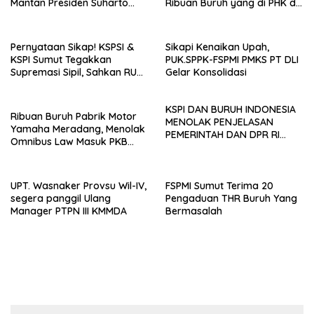
Mantan Presiden Suharto
Ribuan Buruh yang di PHK di
Sebagai Pahlawan Nasional
Jawa Barat
Pernyataan Sikap! KSPSI &
Sikapi Kenaikan Upah,
KSPI Sumut Tegakkan
PUK.SPPK-FSPMI PMKS PT DLI
Supremasi Sipil, Sahkan RUU
Gelar Konsolidasi
Ketenagakerjaan
KSPI DAN BURUH INDONESIA
Ribuan Buruh Pabrik Motor
MENOLAK PENJELASAN
Yamaha Meradang, Menolak
PEMERINTAH DAN DPR RI
Omnibus Law Masuk PKB
DALAM SIDANG UJI FORMIL
Perusahaan
UU CIPTA KERJA DI MK,
MEREKA MENGADA ADA..
UPT. Wasnaker Provsu Wil-IV,
FSPMI Sumut Terima 20
segera panggil Ulang
Pengaduan THR Buruh Yang
Manager PTPN III KMMDA
Bermasalah