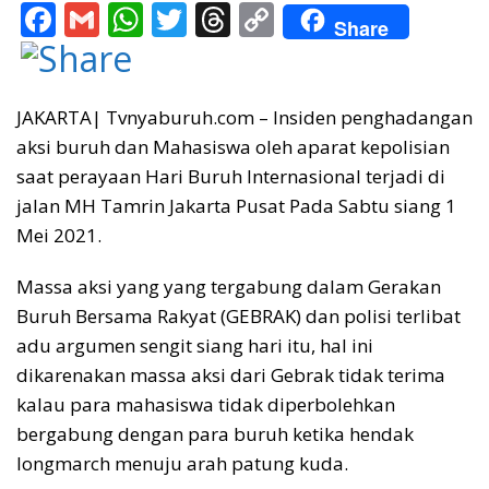
F
G
W
T
T
C
Share
ac
m
h
w
h
o
e
ai
at
itt
re
p
b
l
s
er
a
y
JAKARTA| Tvnyaburuh.com – Insiden penghadangan
aksi buruh dan Mahasiswa oleh aparat kepolisian
o
A
d
Li
saat perayaan Hari Buruh Internasional terjadi di
o
p
s
n
jalan MH Tamrin Jakarta Pusat Pada Sabtu siang 1
k
p
k
Mei 2021.
Massa aksi yang yang tergabung dalam Gerakan
Buruh Bersama Rakyat (GEBRAK) dan polisi terlibat
adu argumen sengit siang hari itu, hal ini
dikarenakan massa aksi dari Gebrak tidak terima
kalau para mahasiswa tidak diperbolehkan
bergabung dengan para buruh ketika hendak
longmarch menuju arah patung kuda.