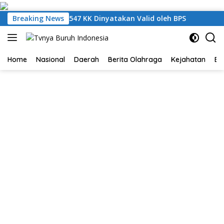
Langsung
ke
angkat, 61.547 KK Dinyatakan Valid oleh BPS
Breaking News
Monitori
konten
Home
Nasional
Daerah
Berita Olahraga
Kejahatan
Be