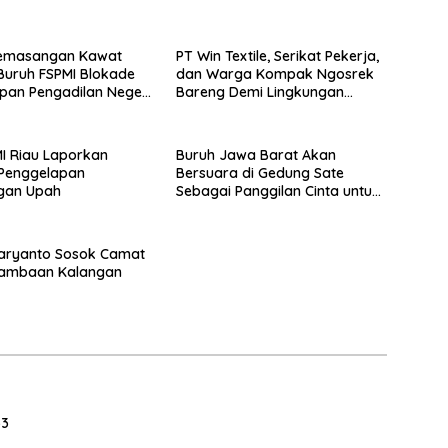
Pemasangan Kawat
PT Win Textile, Serikat Pekerja,
 Buruh FSPMI Blokade
dan Warga Kompak Ngosrek
pan Pengadilan Negeri
Bareng Demi Lingkungan
a
Bersih
I Riau Laporkan
Buruh Jawa Barat Akan
Penggelapan
Bersuara di Gedung Sate
gan Upah
Sebagai Panggilan Cinta untuk
Kesejahteraan Bersama
aryanto Sosok Camat
 Dambaan Kalangan
33