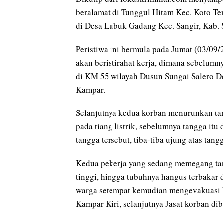
n
beralamat di Tunggul Hitam Kec. Koto Te
k
di Desa Lubuk Gadang Kec. Sangir, Kab. 
Peristiwa ini bermula pada Jumat (03/09/
akan beristirahat kerja, dimana sebelumn
di KM 55 wilayah Dusun Sungai Salero 
Kampar.
Selanjutnya kedua korban menurunkan ta
pada tiang listrik, sebelumnya tangga it
tangga tersebut, tiba-tiba ujung atas tang
Kedua pekerja yang sedang memegang tang
tinggi, hingga tubuhnya hangus terbakar 
warga setempat kemudian mengevakuasi k
Kampar Kiri, selanjutnya Jasat korban d