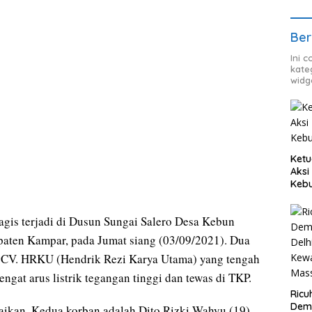
Ber
Ini 
kate
widg
Ketu
Aksi
Keb
gis terjadi di Dusun Sungai Salero Desa Kebun
aten Kampar, pada Jumat siang (03/09/2021). Dua
 CV. HRKU (Hendrik Rezi Karya Utama) yang tengah
engat arus listrik tegangan tinggi dan tewas di TKP.
Ricu
Dem
aikan, Kedua korban adalah Dito Rizki Wahyu (19)