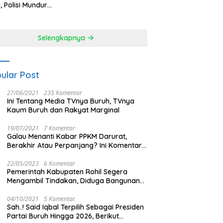
Melayang
i, Polisi Mundur
alahan Hadapi
sa
Selengkapnya
ular Post
27/06/2021
235 Komentar
Ini Tentang Media TVnya Buruh, TVnya
Kaum Buruh dan Rakyat Marginal
19/07/2021
7 Komentar
Galau Menanti Kabar PPKM Darurat,
Berakhir Atau Perpanjang? Ini Komentar
Masyarakat!
22/05/2023
6 Komentar
Pemerintah Kabupaten Rohil Segera
Mengambil Tindakan, Diduga Bangunan
Di Tengah Kota Memakan Badan Jalan.
04/10/2021
5 Komentar
Sah..! Said Iqbal Terpilih Sebagai Presiden
Partai Buruh Hingga 2026, Berikut