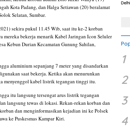
Delh
ngah Kota Padang, dan Halga Setiawan (20) beralamat
Kew
Mas
Solok Selatan, Sumbar.
2021) sekira pukul 11.45 Wib, saat itu ke-2 korban
ya mereka bekerja menarik Kabel Jaringan Icon Seluler
Pop
Desa Kebun Durian Kecamatan Gunung Sahilan,
1
ngga aluminium sepanjang 7 meter yang disandarkan
u digunakan saat bekerja. Ketika akan menurunkan
2
ga menyenggol kabel listrik tegangan tinggi itu.
ga itu langsung tersengat arus listrik tegangan
3
dan langsung tewas di lokasi. Rekan-rekan korban dan
orban dan menginformasikan kejadian ini ke Polsek
4
ibawa ke Puskesmas Kampar Kiri.