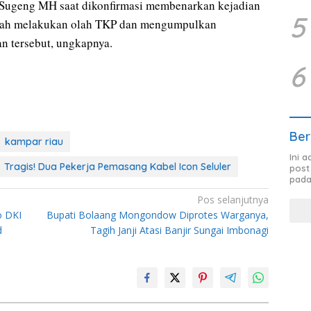
ugeng MH saat dikonfirmasi membenarkan kejadian
5
telah melakukan olah TKP dan mengumpulkan
an tersebut, ungkapnya.
6
Ber
kampar riau
Ini 
Tragis! Dua Pekerja Pemasang Kabel Icon Seluler
post
pada
Pos selanjutnya
o DKI
Bupati Bolaang Mongondow Diprotes Warganya,
d
Tagih Janji Atasi Banjir Sungai Imbonagi