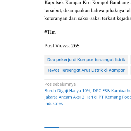
Kapolsek Kampar Kiri Kompol Bambang S
tersebut, disampaikan bahwa pihaknya 
keterangan dari saksi-saksi terkait kejadi
#TIm
Post Views:
265
Dua pekerja di Kampar tersengat listrik
Tewas Tersengat Arus Listrik di Kampar
Navigasi
Pos sebelumnya
Buruh Digaji Hanya 10%, DPC FSB Kamiparh
pos
Jakarta Ancam Aksi 2 Hari di PT Kemang Foo
Industries