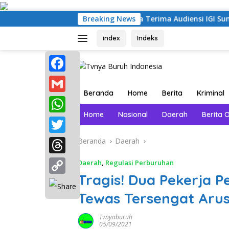
Langsung
ke
BPMP Sumatera Utara Terima Audiensi IGI Sumatera Utar
Breaking News
konten
index
Indeks
F
Beranda
Home
Berita
Kriminal
a
G
c
Home
Nasional
Daerah
Berita 
m
W
e
a
h
T
Beranda
Daerah
b
i
a
w
o
T
Daerah
,
Regulasi Perburuhan
l
t
i
Tragis! Dua Pekerja P
o
h
C
s
t
k
r
Tewas Tersengat Arus
o
A
t
e
p
Tvnyaburuh
p
e
05/09/2021
a