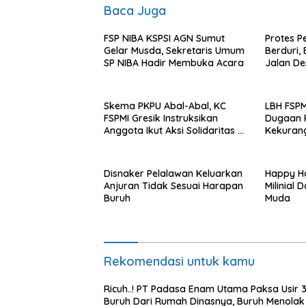
Baca Juga
FSP NIBA KSPSI AGN Sumut
Protes 
Gelar Musda, Sekretaris Umum
Berduri,
SP NIBA Hadir Membuka Acara
Jalan De
Surabay
Skema PKPU Abal-Abal, KC
LBH FSPM
FSPMI Gresik Instruksikan
Dugaan 
Anggota Ikut Aksi Solidaritas di
Kekuran
PN Surabaya
Disnaker Pelalawan Keluarkan
Happy H
Anjuran Tidak Sesuai Harapan
Milinial
Buruh
Muda
Rekomendasi untuk kamu
Ricuh..! PT Padasa Enam Utama Paksa Usir 
Buruh Dari Rumah Dinasnya, Buruh Menolak