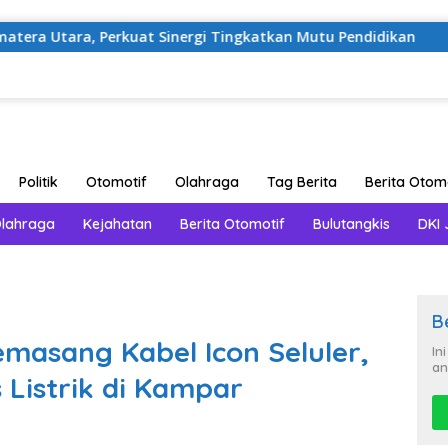
a, Perkuat Sinergi Tingkatkan Mutu Pendidikan
Beriku
Politik
Otomotif
Olahraga
Tag Berita
Berita Otom
Olahraga
Kejahatan
Berita Otomotif
Bulutangkis
DKI 
B
emasang Kabel Icon Seluler,
In
an
 Listrik di Kampar