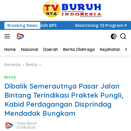
 Valid oleh BPS
Breaking News
Monitoring 10 Program Pokok PKK, Bu
Home
Nasional
Daerah
Berita Olahraga
Kejahatan
Be
Beranda
Berita
Berita
Dibalik Semerautnya Pasar Jalan
Bintang Terindikasi Praktek Pungli,
Kabid Perdagangan Disprindag
Mendadak Bungkam
Tvnya Buruh
01/06/2026