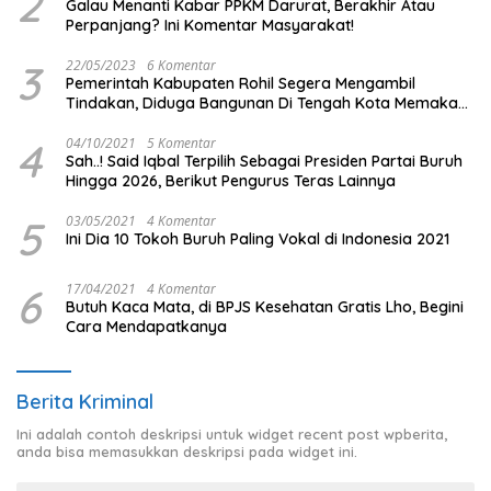
2
Galau Menanti Kabar PPKM Darurat, Berakhir Atau
Perpanjang? Ini Komentar Masyarakat!
3
22/05/2023
6 Komentar
Pemerintah Kabupaten Rohil Segera Mengambil
Tindakan, Diduga Bangunan Di Tengah Kota Memakan
Badan Jalan.
4
04/10/2021
5 Komentar
Sah..! Said Iqbal Terpilih Sebagai Presiden Partai Buruh
Hingga 2026, Berikut Pengurus Teras Lainnya
5
03/05/2021
4 Komentar
Ini Dia 10 Tokoh Buruh Paling Vokal di Indonesia 2021
6
17/04/2021
4 Komentar
Butuh Kaca Mata, di BPJS Kesehatan Gratis Lho, Begini
Cara Mendapatkanya
Berita Kriminal
Ini adalah contoh deskripsi untuk widget recent post wpberita,
anda bisa memasukkan deskripsi pada widget ini.