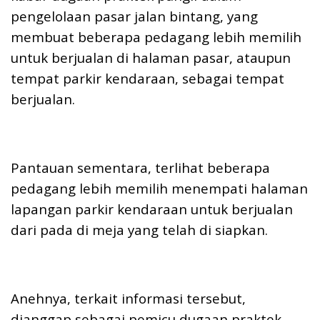
o
A
d
Li
pengelolaan pasar jalan bintang, yang
o
p
s
n
membuat beberapa pedagang lebih memilih
k
p
k
untuk berjualan di halaman pasar, ataupun
tempat parkir kendaraan, sebagai tempat
berjualan.
Pantauan sementara, terlihat beberapa
pedagang lebih memilih menempati halaman
lapangan parkir kendaraan untuk berjualan
dari pada di meja yang telah di siapkan.
Anehnya, terkait informasi tersebut,
dianggap sebagai pemicu dugaan praktek