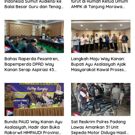
Indonesia Sumut Audiensi ke
turut di Rumah Ketua Umum
Balai Besar Guru dan Tenaga
AMPK di Tanjung Morawa
Kependidikan Provinsi
Hingga Bunyi Suara Keras di
Sumatera Utara.
Atap Rumahnya
Bahas Raperda Pesantren,
Langkah Maju Way Kanan:
Bapemperda DPRD Way
Bupati Ayu Asalasiyah Ajak
Kanan Serap Aspirasi 43
Masyarakat Kawal Proses
Pimpinan
Penetapan Wakil Bupati
Bunda PAUD Way Kanan Ayu
Sat Reskrim Polres Padang
Asalasiyah, Hadir dan Buka
Lawas Amankan 31 Unit
Rakorwil HIMPAUDI Provinsi
Sepeda Motor Diduga Hasil