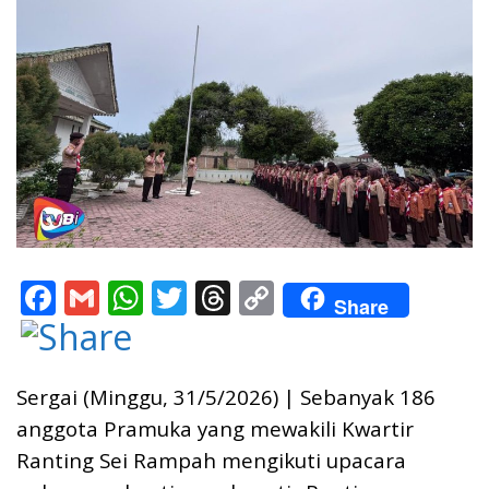
F
G
W
T
T
C
Share
ac
m
h
w
h
o
e
ai
at
itt
re
p
b
l
s
er
a
y
Sergai (Minggu, 31/5/2026) | Sebanyak 186
o
A
d
Li
anggota Pramuka yang mewakili Kwartir
Ranting Sei Rampah mengikuti upacara
o
p
s
n