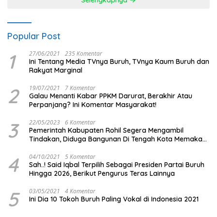
Selengkapnya
Popular Post
1
27/06/2021
235 Komentar
Ini Tentang Media TVnya Buruh, TVnya Kaum Buruh dan
Rakyat Marginal
2
19/07/2021
7 Komentar
Galau Menanti Kabar PPKM Darurat, Berakhir Atau
Perpanjang? Ini Komentar Masyarakat!
3
22/05/2023
6 Komentar
Pemerintah Kabupaten Rohil Segera Mengambil
Tindakan, Diduga Bangunan Di Tengah Kota Memakan
Badan Jalan.
4
04/10/2021
5 Komentar
Sah..! Said Iqbal Terpilih Sebagai Presiden Partai Buruh
Hingga 2026, Berikut Pengurus Teras Lainnya
5
03/05/2021
4 Komentar
Ini Dia 10 Tokoh Buruh Paling Vokal di Indonesia 2021