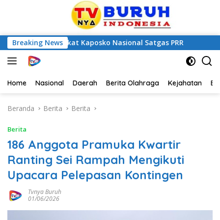
ten Langkat Kaposko Nasional Satgas PRR
Breaking News
FSP BUMN Ber
Home
Nasional
Daerah
Berita Olahraga
Kejahatan
Be
Beranda
Berita
Berita
Berita
186 Anggota Pramuka Kwartir
Ranting Sei Rampah Mengikuti
Upacara Pelepasan Kontingen
Tvnya Buruh
01/06/2026