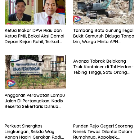
Tambang Batu Gunung Ilegal
Ketua Inakor DPW Riau dan
Bukit Gemuruh Diduga Tanpa
Ketua PMII, Bakal Aksi Damai
Izin, Warga Minta APH
Depan Kejari Rohil, Terkait
Bertindak Tegas
Kebungkaman DKPP Rohil
Avanza Tabrak Belakang
Truk Kontainer di Tol Medan–
Tebing Tinggi, Satu Orang
Tewas
Anggaran Perawatan Lampu
Jalan Di Pertanyakan, Kadis
Beserta Sekertaris Dishub
Rohil, Bungkam Tanpa
Penjelasan
Perkuat Sinergitas
Punden Rejo Geger! Seorang
Lingkungan, Sekda Way
Nenek Tewas Dilantai Dalam
Kanan Hadiri Gerakan Radin
Rumahnya, Kapolsek