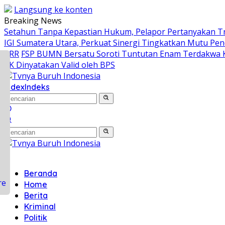
Langsung ke konten
Breaking News
Setahun Tanpa Kepastian Hukum, Pelapor Pertanyakan T
IGI Sumatera Utara, Perkuat Sinergi Tingkatkan Mutu Pen
PRR
FSP BUMN Bersatu Soroti Tuntutan Enam Terdakwa 
KK Dinyatakan Valid oleh BPS
ook
index
Indeks
sApp
r
ds
Beranda
Home
Berita
Kriminal
Politik