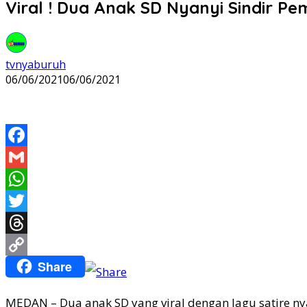
Viral ! Dua Anak SD Nyanyi Sindir P
tvnyaburuh
06/06/2021
06/06/2021
Facebook
Gmail
WhatsApp
Twitter
Threads
Share
Copy
Link
MEDAN – Dua anak SD yang viral dengan lagu satire n