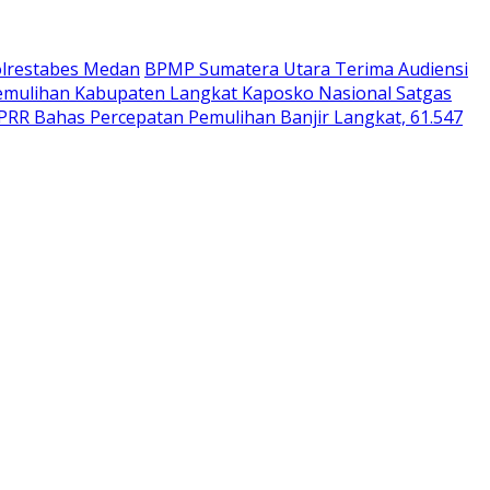
olrestabes Medan
BPMP Sumatera Utara Terima Audiensi
 Pemulihan Kabupaten Langkat Kaposko Nasional Satgas
 PRR Bahas Percepatan Pemulihan Banjir Langkat, 61.547