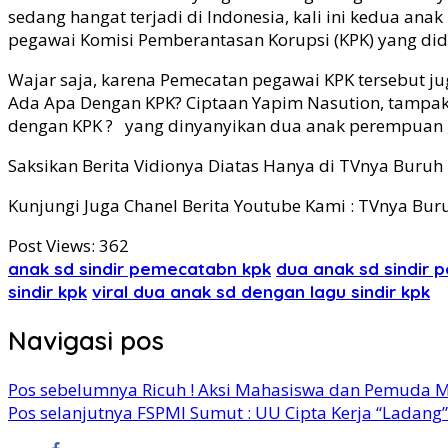
sedang hangat terjadi di Indonesia, kali ini kedua a
pegawai Komisi Pemberantasan Korupsi (KPK) yang didu
Wajar saja, karena Pemecatan pegawai KPK tersebut jug
Ada Apa Dengan KPK? Ciptaan Yapim Nasution, tampak a
dengan KPK ? yang dinyanyikan dua anak perempuan ,
Saksikan Berita Vidionya Diatas Hanya di TVnya Buruh
Kunjungi Juga Chanel Berita Youtube Kami : TVnya Bur
Post Views:
362
anak sd sindir pemecatabn kpk
dua anak sd sindir
sindir kpk
viral dua anak sd dengan lagu sindir kpk
Navigasi pos
Pos sebelumnya
Ricuh ! Aksi Mahasiswa dan Pemuda 
Pos selanjutnya
FSPMI Sumut : UU Cipta Kerja “Ladang