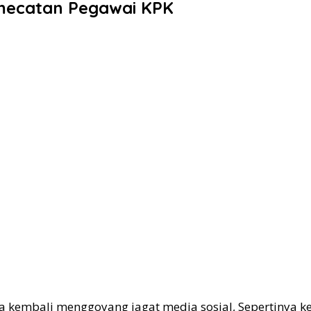
emecatan Pegawai KPK
ya kembali menggoyang jagat media sosial, Sepertinya 