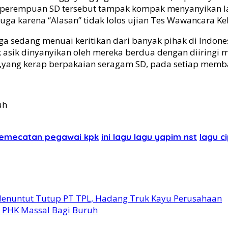
nak perempuan SD tersebut tampak kompak menyanyikan l
ga karena “Alasan” tidak lolos ujian Tes Wawancara Ke
a sedang menuai keritikan dari banyak pihak di Indonesi
sik dinyanyikan oleh mereka berdua dengan diiringi mus
yang kerap berpakaian seragam SD, pada setiap memba
uh
 pemecatan pegawai kpk
ini lagu lagu yapim nst
lagu c
Menuntut Tutup PT TPL, Hadang Truk Kayu Perusahaan
” PHK Massal Bagi Buruh