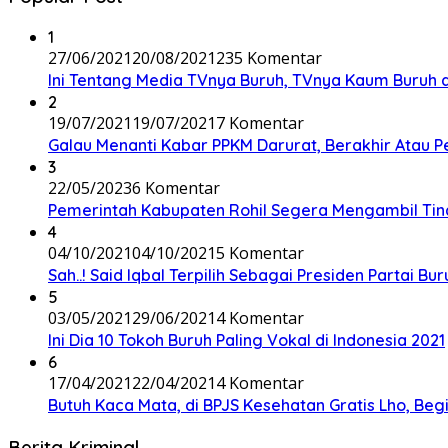
1
27/06/2021
20/08/2021
235 Komentar
Ini Tentang Media TVnya Buruh, TVnya Kaum Buruh 
2
19/07/2021
19/07/2021
7 Komentar
Galau Menanti Kabar PPKM Darurat, Berakhir Atau 
3
22/05/2023
6 Komentar
Pemerintah Kabupaten Rohil Segera Mengambil Tin
4
04/10/2021
04/10/2021
5 Komentar
Sah..! Said Iqbal Terpilih Sebagai Presiden Partai B
5
03/05/2021
29/06/2021
4 Komentar
Ini Dia 10 Tokoh Buruh Paling Vokal di Indonesia 2021
6
17/04/2021
22/04/2021
4 Komentar
Butuh Kaca Mata, di BPJS Kesehatan Gratis Lho, Be
Berita Kriminal