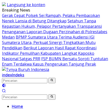
Langsung ke konten
Breaking News
Gerak Cepat Polsek Sei Rampah, Pelaku Pembacokan
Nenek Lansia di Betung Ditangkap
Setahun Tanpa
Kepastian Hukum, Pelapor Pertanyakan Transparansi
Penanganan Laporan Dugaan Perzinahan di Polrestabes
Medan
BPMP Sumatera Utara Terima Audiensi IGI
Sumatera Utara, Perkuat Sinergi Tingkatkan Mutu
Pendidikan
Berikut Laporan Hasil Rapat Koordinasi
Indikator Pemulihan Kabupaten Langkat Kaposko
Nasional Satgas PRR
FSP BUMN Bersatu Soroti Tuntutan
Enam Terdakwa Kasus Pengerukan Tanjung Perak
index
Indeks
Home