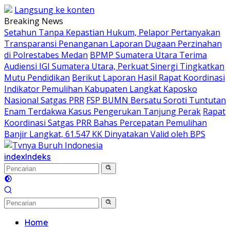
Langsung ke konten
Breaking News
Setahun Tanpa Kepastian Hukum, Pelapor Pertanyakan
Transparansi Penanganan Laporan Dugaan Perzinahan
di Polrestabes Medan
BPMP Sumatera Utara Terima
Audiensi IGI Sumatera Utara, Perkuat Sinergi Tingkatkan
Mutu Pendidikan
Berikut Laporan Hasil Rapat Koordinasi
Indikator Pemulihan Kabupaten Langkat Kaposko
Nasional Satgas PRR
FSP BUMN Bersatu Soroti Tuntutan
Enam Terdakwa Kasus Pengerukan Tanjung Perak
Rapat
Koordinasi Satgas PRR Bahas Percepatan Pemulihan
Banjir Langkat, 61.547 KK Dinyatakan Valid oleh BPS
index
Indeks
Home