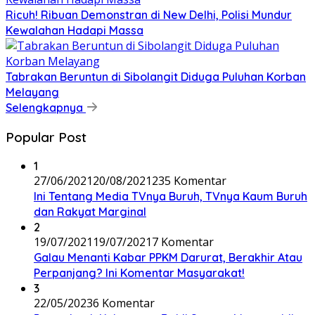
Ricuh! Ribuan Demonstran di New Delhi, Polisi Mundur
Kewalahan Hadapi Massa
Tabrakan Beruntun di Sibolangit Diduga Puluhan Korban
Melayang
Selengkapnya
Popular Post
1
27/06/2021
20/08/2021
235 Komentar
Ini Tentang Media TVnya Buruh, TVnya Kaum Buruh
dan Rakyat Marginal
2
19/07/2021
19/07/2021
7 Komentar
Galau Menanti Kabar PPKM Darurat, Berakhir Atau
Perpanjang? Ini Komentar Masyarakat!
3
22/05/2023
6 Komentar