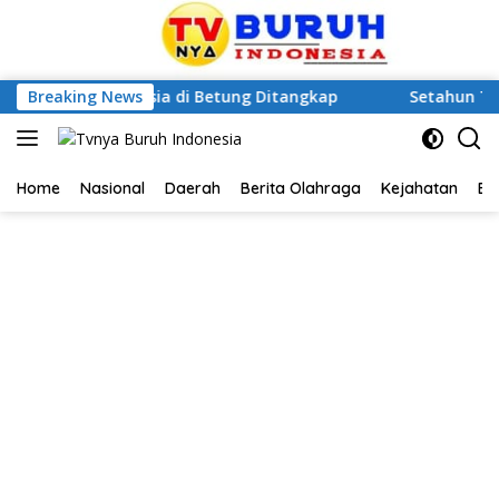
 Nenek Lansia di Betung Ditangkap
Breaking News
Setahun Tanpa Kepa
Home
Nasional
Daerah
Berita Olahraga
Kejahatan
Be