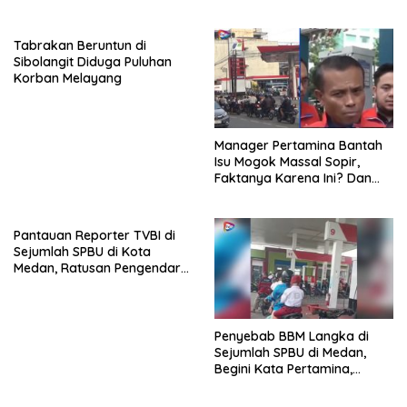
Kebungkaman DKPP Rohil
Tabrakan Beruntun di
Sibolangit Diduga Puluhan
Korban Melayang
Manager Pertamina Bantah
Isu Mogok Massal Sopir,
Faktanya Karena Ini? Dan
BBM Bakal Pulih Dalam Dua
Hari di Sumut
Pantauan Reporter TVBI di
Sejumlah SPBU di Kota
Medan, Ratusan Pengendara
Masih Mengalami Antrean
Panjang
Penyebab BBM Langka di
Sejumlah SPBU di Medan,
Begini Kata Pertamina,
Penarik Betor: Udah Hilang
Kesabaran Ku