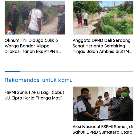
Oknum TNI Diduga Culik 6
Anggota DPRD Deli Serdang
Warga Bandar Klippa
Sehat Herianto Sembiring
Dilokasi Tanah Eks PTPN II
Tinjau Jalan Ambles di STM
Percut Sei Tuan
Hilir Menuju STM Hulu
Rekomendasi untuk kamu
FSPMI Sumut Aksi Lagi, Cabut
UU Cipta Kerja “Harga Mati”
Aksi Nasional FSPMI Sumut, di
Sahuti DPRD Sumatera Utara