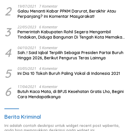
2
19/07/2021
7 Komentar
Galau Menanti Kabar PPKM Darurat, Berakhir Atau
Perpanjang? Ini Komentar Masyarakat!
3
22/05/2023
6 Komentar
Pemerintah Kabupaten Rohil Segera Mengambil
Tindakan, Diduga Bangunan Di Tengah Kota Memakan
Badan Jalan.
4
04/10/2021
5 Komentar
Sah..! Said Iqbal Terpilih Sebagai Presiden Partai Buruh
Hingga 2026, Berikut Pengurus Teras Lainnya
5
03/05/2021
4 Komentar
Ini Dia 10 Tokoh Buruh Paling Vokal di Indonesia 2021
6
17/04/2021
4 Komentar
Butuh Kaca Mata, di BPJS Kesehatan Gratis Lho, Begini
Cara Mendapatkanya
Berita Kriminal
Ini adalah contoh deskripsi untuk widget recent post wpberita,
anda bisa memasukkan deskripsi pada widget ini.