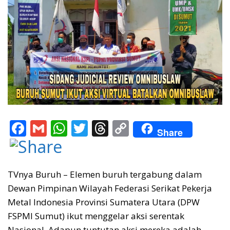
F
G
W
T
T
C
Share
ac
m
h
w
h
o
e
ai
at
itt
re
p
b
l
s
er
a
y
TVnya Buruh – Elemen buruh tergabung dalam
Dewan Pimpinan Wilayah Federasi Serikat Pekerja
o
A
d
Li
Metal Indonesia Provinsi Sumatera Utara (DPW
o
p
s
n
FSPMI Sumut) ikut menggelar aksi serentak
k
p
k
Nasional. Adapun tuntutan aksi mereka adalah,