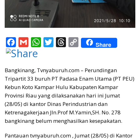
F
G
W
T
T
C
Share
ac
m
h
w
h
o
e
ai
at
itt
re
p
b
l
s
er
a
y
Bangkinang, Tvnyaburuh.com – Perundingan
Tripartit 33 buruh PT Padasa Enam Utama (PT PEU)
o
A
d
Li
Kebun Koto Kampar Hulu Kabupaten Kampar
o
p
s
n
Provinsi Riau yang dilaksanakan hari ini Jumat
k
p
k
(28/05) di kantor Dinas Perindustrian dan
Ketrenagakerjaan Jln.Prof M.Yamin,SH. No. 278
bangkinang belum menghasilkan kesepakatan.
Pantauan tvnyaburuh.com , Jumat (28/05) di Kantor