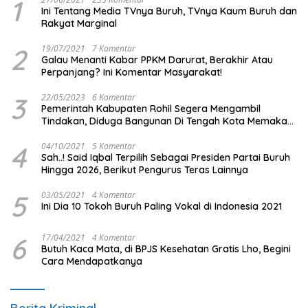
1
Ini Tentang Media TVnya Buruh, TVnya Kaum Buruh dan
Rakyat Marginal
2
19/07/2021
7 Komentar
Galau Menanti Kabar PPKM Darurat, Berakhir Atau
Perpanjang? Ini Komentar Masyarakat!
3
22/05/2023
6 Komentar
Pemerintah Kabupaten Rohil Segera Mengambil
Tindakan, Diduga Bangunan Di Tengah Kota Memakan
Badan Jalan.
4
04/10/2021
5 Komentar
Sah..! Said Iqbal Terpilih Sebagai Presiden Partai Buruh
Hingga 2026, Berikut Pengurus Teras Lainnya
5
03/05/2021
4 Komentar
Ini Dia 10 Tokoh Buruh Paling Vokal di Indonesia 2021
6
17/04/2021
4 Komentar
Butuh Kaca Mata, di BPJS Kesehatan Gratis Lho, Begini
Cara Mendapatkanya