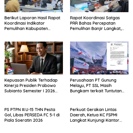
Berikut Laporan Hasil Rapat
Rapat Koordinasi Satgas
Koordinasi Indikator
PRR Bahas Percepatan
Pemulihan Kabupaten
Pemulihan Banjir Langkat,
Langkat Kaposko Nasional
61.547 KK Dinyatakan Valid
Satgas PRR
oleh BPS
Kepuasan Publik Terhadap
Perusahaan PT Gunung
Kinerja Presiden Prabowo
Melayu, PT SSL Masih
Subianto Semester I 2026
Bungkam terkait Tuntutan
Capai 81,5 Persen
Pembentukan LKS Bipartiet,
FSPMI Asahan: Surat Tuntutan
Sudah Dilayangkan
PS PTPN III.U-15 THN Pesta
Perkuat Gerakan Lintas
Gol, Libas PERSEDA FC 5-1 di
Daerah, Ketua KC FSPMI
Piala Soeratin 2026
Langkat Kunjungi Kantor
Sekretariat Bekasi