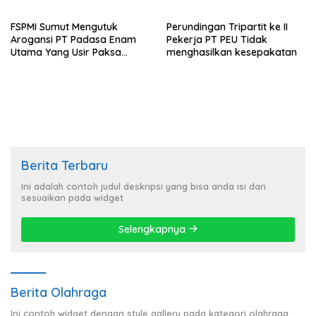
FSPMI Sumut Mengutuk
Perundingan Tripartit ke II
Arogansi PT Padasa Enam
Pekerja PT PEU Tidak
Utama Yang Usir Paksa
menghasilkan kesepakatan
Buruh Sebelum ada Putusan
PHI
Berita Terbaru
Ini adalah contoh judul deskripsi yang bisa anda isi dan
sesuaikan pada widget
Selengkapnya
Berita Olahraga
Ini contoh widget dengan style gallery pada kategori olahraga,