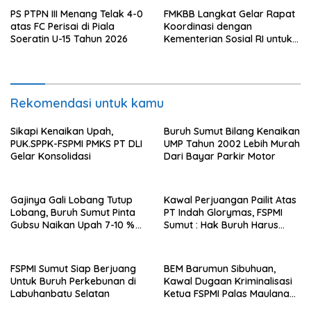
PS PTPN III Menang Telak 4-0
FMKBB Langkat Gelar Rapat
atas FC Perisai di Piala
Koordinasi dengan
Soeratin U-15 Tahun 2026
Kementerian Sosial RI untuk
Percepatan Realisasi
Bantuan Korban Banjir
Rekomendasi untuk kamu
Sikapi Kenaikan Upah,
Buruh Sumut Bilang Kenaikan
PUK.SPPK-FSPMI PMKS PT DLI
UMP Tahun 2002 Lebih Murah
Gelar Konsolidasi
Dari Bayar Parkir Motor
Gajinya Gali Lobang Tutup
Kawal Perjuangan Pailit Atas
Lobang, Buruh Sumut Pinta
PT Indah Glorymas, FSPMI
Gubsu Naikan Upah 7-10 %
Sumut : Hak Buruh Harus
Tahun 2022
Didahulukan Dari Kreditor
Lainya
FSPMI Sumut Siap Berjuang
BEM Barumun Sibuhuan,
Untuk Buruh Perkebunan di
Kawal Dugaan Kriminalisasi
Labuhanbatu Selatan
Ketua FSPMI Palas Maulana
Syafi’i