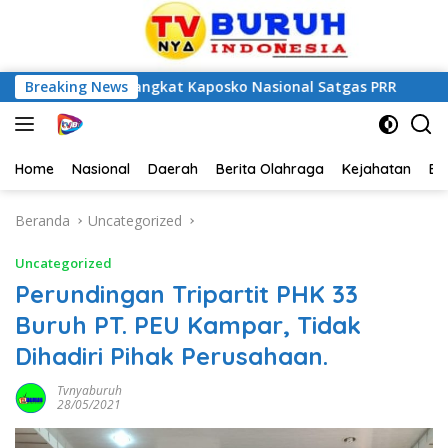
bupaten Langkat Kaposko Nasional Satgas PRR
Breaking News
FSP BUMN
Home
Nasional
Daerah
Berita Olahraga
Kejahatan
Be
Beranda
Uncategorized
Uncategorized
Perundingan Tripartit PHK 33
Buruh PT. PEU Kampar, Tidak
Dihadiri Pihak Perusahaan.
Tvnyaburuh
28/05/2021