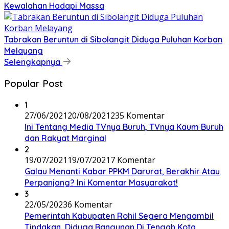
Kewalahan Hadapi Massa
Tabrakan Beruntun di Sibolangit Diduga Puluhan Korban
Melayang
Selengkapnya
Popular Post
1
27/06/2021
20/08/2021
235 Komentar
Ini Tentang Media TVnya Buruh, TVnya Kaum Buruh
dan Rakyat Marginal
2
19/07/2021
19/07/2021
7 Komentar
Galau Menanti Kabar PPKM Darurat, Berakhir Atau
Perpanjang? Ini Komentar Masyarakat!
3
22/05/2023
6 Komentar
Pemerintah Kabupaten Rohil Segera Mengambil
Tindakan, Diduga Bangunan Di Tengah Kota