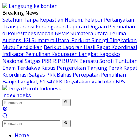
Langsung ke konten
Breaking News
Setahun Tanpa Kepastian Hukum, Pelapor Pertanyakan
Transparansi Penanganan Laporan Dugaan Perzinahan
di Polrestabes Medan
BPMP Sumatera Utara Terima
Audiensi IGI Sumatera Utara, Perkuat Sinergi Tingkatkan
Mutu Pendidikan
Berikut Laporan Hasil Rapat Koordinasi
Indikator Pemulihan Kabupaten Langkat Kaposko
Nasional Satgas PRR
FSP BUMN Bersatu Soroti Tuntutan
Enam Terdakwa Kasus Pengerukan Tanjung Perak
Rapat
Koordinasi Satgas PRR Bahas Percepatan Pemulihan
Banjir Langkat, 61.547 KK Dinyatakan Valid oleh BPS
index
Indeks
Home