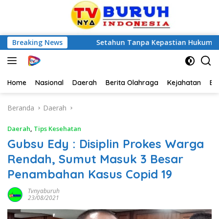
itangkap
Breaking News
Setahun Tanpa Kepastian Hukum, Pelapor Per
Home
Nasional
Daerah
Berita Olahraga
Kejahatan
Be
Beranda
Daerah
Daerah
,
Tips Kesehatan
Gubsu Edy : Disiplin Prokes Warga
Rendah, Sumut Masuk 3 Besar
Penambahan Kasus Copid 19
Tvnyaburuh
23/08/2021