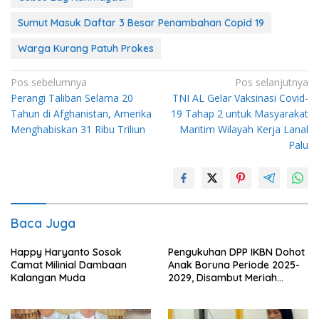
Sumut Masuk Daftar 3 Besar Penambahan Copid 19
Warga Kurang Patuh Prokes
Navigasi
Pos sebelumnya
Pos selanjutnya
Perangi Taliban Selama 20
TNI AL Gelar Vaksinasi Covid-
pos
Tahun di Afghanistan, Amerika
19 Tahap 2 untuk Masyarakat
Menghabiskan 31 Ribu Triliun
Maritim Wilayah Kerja Lanal
Palu
Baca Juga
Happy Haryanto Sosok
Pengukuhan DPP IKBN Dohot
Camat Milinial Dambaan
Anak Boruna Periode 2025-
Kalangan Muda
2029, Disambut Meriah
Gondang Sembilan, “Rap Ro..
Rap Ra, Rap Ra.. Rap Ro”