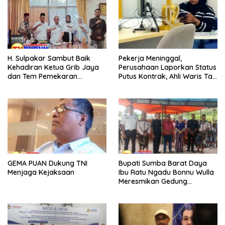
H. Sulpakar Sambut Baik
Pekerja Meninggal,
Kehadiran Ketua Grib Jaya
Perusahaan Laporkan Status
dan Tem Pemekaran
Putus Kontrak, Ahli Waris Tak
Kalipapan Rejo
Kunjung Terima JKM dari
BPJS TK
GEMA PUAN Dukung TNI
Bupati Sumba Barat Daya
Menjaga Kejaksaan
Ibu Ratu Ngadu Bonnu Wulla
Meresmikan Gedung
Operasional Balai Latihan
Kerja