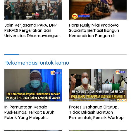
Jalin Kerjasama PKPA, DPP
Haris Rusly Nilai Prabowo
PERADI Pergerakan dan
Subianto Berhasil Bangun
Universitas Dharmawangsa
Kemandirian Pangan di
Tandatangani MoU dan MoA
Tengah Guncangan Global
Rekomendasi untuk kamu
Ini Pernyataan Kepala
Protes Usahanya Ditutup,
Puskesmas, Terkait Buruh
Tidak Dikasih Bantuan
Pabrik Yang Melepuh
Pemerintah, Pemilik Warkop
Kulitnya, Usai Suntik Vaksin
Ini Kena Denda 300 Ribu