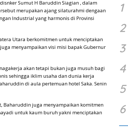
adisnker Sumut H Baruddin Siagian , dalam
1
rsebut merupakan ajang silaturahmi dengaan
gan Industrial yang harmonis di Provinsi
2
atera Utara berkomitmen untuk menciptakan
3
 juga menyampaikan visi misi bapak Gubernur
4
tenagakerja akan tetapi bukan juga musuh bagi
is sehingga iklim usaha dan dunia kerja
Baharuddin di aula pertemuan hotel Saka. Senin
5
t, Baharuddin juga menyampaikan komitmen
6
ayadi untuk kaum buruh yakni menciptakan