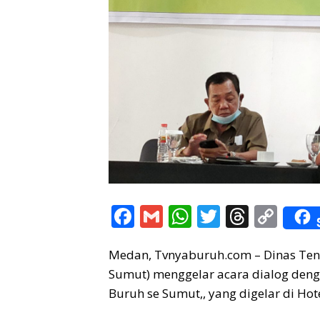
F
G
W
T
T
C
ac
m
h
w
h
o
Medan, Tvnyaburuh.com – Dinas Tena
e
ai
at
itt
re
p
Sumut) menggelar acara dialog denga
b
l
s
er
a
y
Buruh se Sumut,, yang digelar di Hot
o
A
d
Li