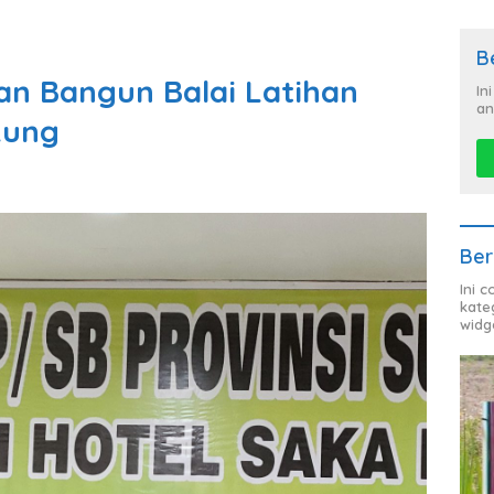
B
n Bangun Balai Latihan
In
an
kung
Ber
Ini 
kate
widg