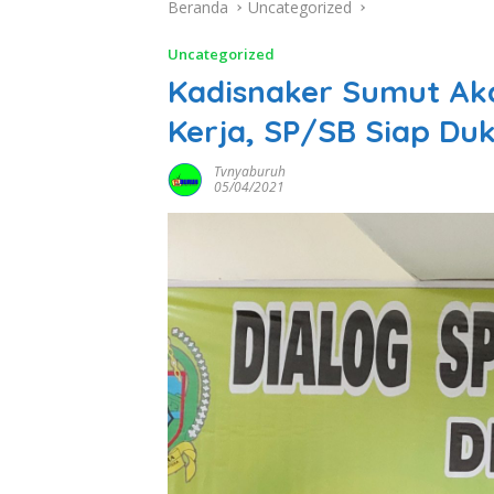
Beranda
Uncategorized
Uncategorized
Kadisnaker Sumut Aka
Kerja, SP/SB Siap Du
Tvnyaburuh
05/04/2021