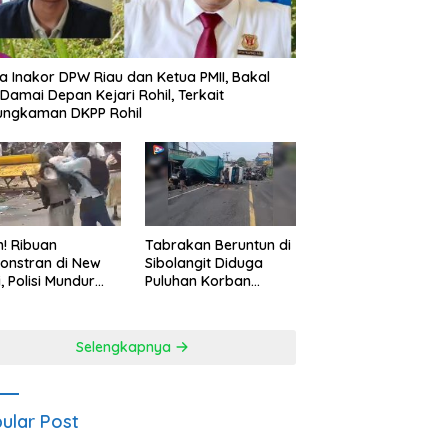
a Inakor DPW Riau dan Ketua PMII, Bakal
 Damai Depan Kejari Rohil, Terkait
ungkaman DKPP Rohil
h! Ribuan
Tabrakan Beruntun di
onstran di New
Sibolangit Diduga
i, Polisi Mundur
Puluhan Korban
alahan Hadapi
Melayang
sa
Selengkapnya
ular Post