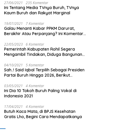
27/06/2021
235 Komentar
Ini Tentang Media TVnya Buruh, TVnya
Kaum Buruh dan Rakyat Marginal
19/07/2021
7 Komentar
Galau Menanti Kabar PPKM Darurat,
Berakhir Atau Perpanjang? Ini Komentar
Masyarakat!
22/05/2023
6 Komentar
Pemerintah Kabupaten Rohil Segera
Mengambil Tindakan, Diduga Bangunan
Di Tengah Kota Memakan Badan Jalan.
04/10/2021
5 Komentar
Sah..! Said Iqbal Terpilih Sebagai Presiden
Partai Buruh Hingga 2026, Berikut
Pengurus Teras Lainnya
03/05/2021
4 Komentar
Ini Dia 10 Tokoh Buruh Paling Vokal di
Indonesia 2021
17/04/2021
4 Komentar
Butuh Kaca Mata, di BPJS Kesehatan
Gratis Lho, Begini Cara Mendapatkanya