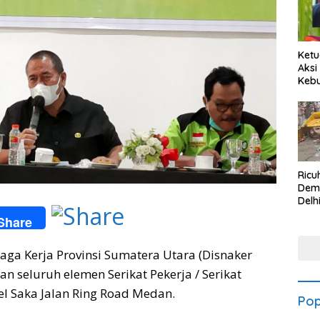
Ketu
Aksi
Keb
Ricu
Dem
Delh
Kew
Share
Mas
ga Kerja Provinsi Sumatera Utara (Disnaker
n seluruh elemen Serikat Pekerja / Serikat
el Saka Jalan Ring Road Medan.
Pop