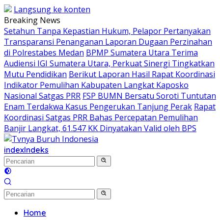
Langsung ke konten
Breaking News
Setahun Tanpa Kepastian Hukum, Pelapor Pertanyakan
Transparansi Penanganan Laporan Dugaan Perzinahan
di Polrestabes Medan
BPMP Sumatera Utara Terima
Audiensi IGI Sumatera Utara, Perkuat Sinergi Tingkatkan
Mutu Pendidikan
Berikut Laporan Hasil Rapat Koordinasi
Indikator Pemulihan Kabupaten Langkat Kaposko
Nasional Satgas PRR
FSP BUMN Bersatu Soroti Tuntutan
Enam Terdakwa Kasus Pengerukan Tanjung Perak
Rapat
Koordinasi Satgas PRR Bahas Percepatan Pemulihan
Banjir Langkat, 61.547 KK Dinyatakan Valid oleh BPS
index
Indeks
Home