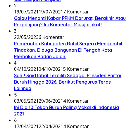
2
19/07/2021
19/07/2021
7 Komentar
Galau Menanti Kabar PPKM Darurat, Berakhir Atau
Perpanjang? Ini Komentar Masyarakat!
3
22/05/2023
6 Komentar
Pemerintah Kabupaten Rohil Segera Mengambil
Tindakan, Diduga Bangunan Di Tengah Kota
Memakan Badan Jalan.
4
04/10/2021
04/10/2021
5 Komentar
Sah..! Said Iqbal Terpilih Sebagai Presiden Partai
Buruh Hingga 2026, Berikut Pengurus Teras
Lainnya
5
03/05/2021
29/06/2021
4 Komentar
Ini Dia 10 Tokoh Buruh Paling Vokal di Indonesia
2021
6
17/04/2021
22/04/2021
4 Komentar