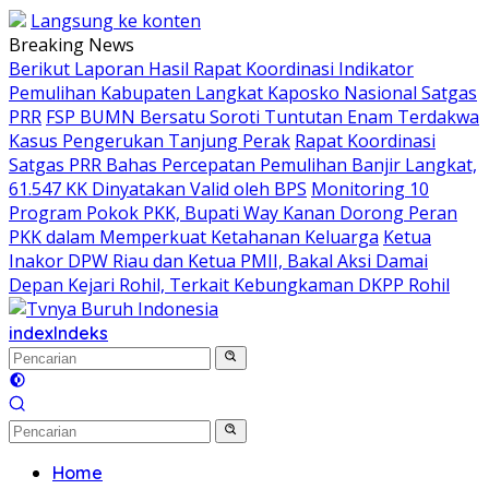
Langsung ke konten
Breaking News
Berikut Laporan Hasil Rapat Koordinasi Indikator
Pemulihan Kabupaten Langkat Kaposko Nasional Satgas
PRR
FSP BUMN Bersatu Soroti Tuntutan Enam Terdakwa
Kasus Pengerukan Tanjung Perak
Rapat Koordinasi
Satgas PRR Bahas Percepatan Pemulihan Banjir Langkat,
61.547 KK Dinyatakan Valid oleh BPS
Monitoring 10
Program Pokok PKK, Bupati Way Kanan Dorong Peran
PKK dalam Memperkuat Ketahanan Keluarga
Ketua
Inakor DPW Riau dan Ketua PMII, Bakal Aksi Damai
Depan Kejari Rohil, Terkait Kebungkaman DKPP Rohil
index
Indeks
Home