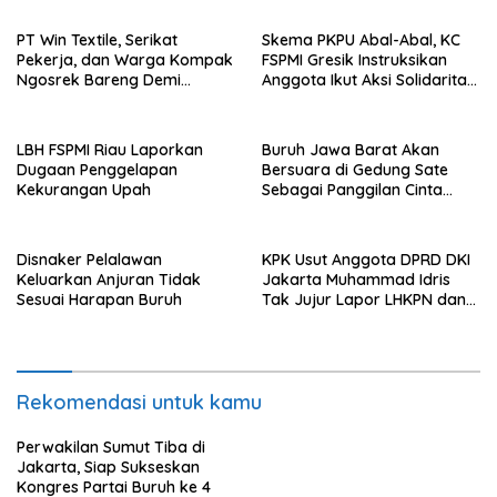
PT Win Textile, Serikat
Skema PKPU Abal-Abal, KC
Pekerja, dan Warga Kompak
FSPMI Gresik Instruksikan
Ngosrek Bareng Demi
Anggota Ikut Aksi Solidaritas
Lingkungan Bersih
di PN Surabaya
LBH FSPMI Riau Laporkan
Buruh Jawa Barat Akan
Dugaan Penggelapan
Bersuara di Gedung Sate
Kekurangan Upah
Sebagai Panggilan Cinta
untuk Kesejahteraan
Bersama
Disnaker Pelalawan
KPK Usut Anggota DPRD DKI
Keluarkan Anjuran Tidak
Jakarta Muhammad Idris
Sesuai Harapan Buruh
Tak Jujur Lapor LHKPN dan
Skandal Sabung Ayam!
Rekomendasi untuk kamu
Perwakilan Sumut Tiba di
Jakarta, Siap Sukseskan
Kongres Partai Buruh ke 4