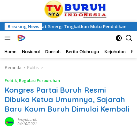
tara, Perkuat Sinergi Tingkatkan Mutu Pendidikan
Breaking News
Ber
Home
Nasional
Daerah
Berita Olahraga
Kejahatan
Be
Beranda
Politik
Politik
,
Regulasi Perburuhan
Kongres Partai Buruh Resmi
Dibuka Ketua Umumnya, Sajarah
Baru Kaum Buruh Dimulai Kembali
Tvnyaburuh
04/10/2021