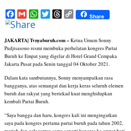
F
G
W
T
T
C
Share
ac
m
h
w
h
o
e
ai
at
itt
re
p
b
l
s
er
a
y
JAKARTA| Tvnyaburuh.com –
Ketua Umum Sonny
Pudjisasono resmi membuka perhelatan kongres Partai
o
A
d
Li
Buruh ke Empat yang digelar di Hotel Grand Cempaka
o
p
s
n
Jakarta Pusat pada Senin tanggal 04 Oktober 2021.
k
p
k
Dalam kata sambutannya, Sonny menyampaikan rasa
bangganya, atas semangat dan kerja keras seluruh elemen
buruh dan rakyat yang bertekad kuat menghidupkan
kembali Partai Buruh.
“Saya bangga dan haru, kongres kali ini mengingatkan
saya pada kongres pertama partai buruh pada tahun 2002,
meriah dan gelegarnya sama seperti kongres ke empat hari