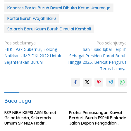
Kongres Partai Buruh Resmi Dibuka Ketua Umumnya
Partai Buruh Wajah Baru
Sajarah Baru Kaum Buruh Dimulai Kembali
Navigasi
Pos sebelumnya
Pos selanjutnya
FBK : Pak Gubernur, Tolong
Sah..! Said Iqbal Terpilih
pos
Naikkan UMP DKI 2022 Untuk
Sebagai Presiden Partai Buruh
Sejahterakan Buruh!!
Hingga 2026, Berikut Pengurus
Teras Lainnya
Baca Juga
FSP NIBA KSPSI AGN Sumut
Protes Pemasangan Kawat
Gelar Musda, Sekretaris
Berduri, Buruh FSPMI Blokade
Umum SP NIBA Hadir
Jalan Depan Pengadilan
Membuka Acara
Negeri Surabaya