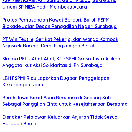
FSP NIBA KSPSI AGN Sumut Gelar Musda, Sekretaris
Umum SP NIBA Hadir Membuka Acara
Protes Pemasangan Kawat Berduri, Buruh FSPMI
Blokade Jalan Depan Pengadilan Negeri Surabaya
PT Win Textile, Serikat Pekerja, dan Warga Kompak
Ngosrek Bareng Demi Lingkungan Bersih
Skema PKPU Abal-Abal, KC FSPMI Gresik Instruksikan
Anggota Ikut Aksi Solidaritas di PN Surabaya
LBH FSPMI Riau Laporkan Dugaan Penggelapan
Kekurangan Upah
Buruh Jawa Barat Akan Bersuara di Gedung Sate
Sebagai Panggilan Cinta untuk Kesejahteraan Bersama
Disnaker Pelalawan Keluarkan Anjuran Tidak Sesuai
Harapan Buruh