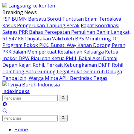
Langsung ke konten
Breaking News
FSP BUMN Bersatu Soroti Tuntutan Enam Terdakwa
Kasus Pengerukan Tanjung Perak
Rapat Koordinasi
Satgas PRR Bahas Percepatan Pemulihan Banjir Langkat,
61.547 KK Dinyatakan Valid oleh BPS
Monitoring 10
Program Pokok PKK, Bupati Way Kanan Dorong Peran
PKK dalam Memperkuat Ketahanan Keluarga
Ketua
Inakor DPW Riau dan Ketua PMII, Bakal Aksi Damai
Depan Kejari Rohil, Terkait Kebungkaman DKPP Rohil
Tambang Batu Gunung Ilegal Bukit Gemuruh Diduga
Tanpa Izin, Warga Minta APH Bertindak Tegas
index
Indeks
Home