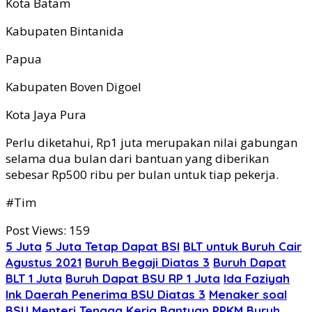
Kota Batam
Kabupaten Bintanida
Papua
Kabupaten Boven Digoel
Kota Jaya Pura
Perlu diketahui, Rp1 juta merupakan nilai gabungan
selama dua bulan dari bantuan yang diberikan
sebesar Rp500 ribu per bulan untuk tiap pekerja.
#Tim
Post Views:
159
5 Juta
5 Juta Tetap Dapat BSI
BLT untuk Buruh Cair
Agustus 2021
Buruh Begaji Diatas 3
Buruh Dapat
BLT 1 Juta
Buruh Dapat BSU RP 1 Juta
Ida Faziyah
Ink Daerah Penerima BSU Diatas 3
Menaker soal
BSU
Menteri Tenaga Kerja Bantuan PPKM Buruh