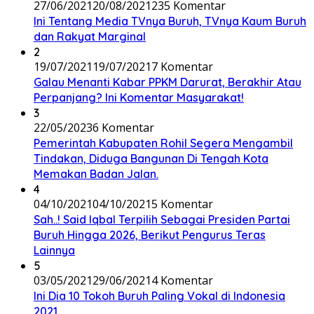
27/06/2021
20/08/2021
235 Komentar
Ini Tentang Media TVnya Buruh, TVnya Kaum Buruh
dan Rakyat Marginal
2
19/07/2021
19/07/2021
7 Komentar
Galau Menanti Kabar PPKM Darurat, Berakhir Atau
Perpanjang? Ini Komentar Masyarakat!
3
22/05/2023
6 Komentar
Pemerintah Kabupaten Rohil Segera Mengambil
Tindakan, Diduga Bangunan Di Tengah Kota
Memakan Badan Jalan.
4
04/10/2021
04/10/2021
5 Komentar
Sah..! Said Iqbal Terpilih Sebagai Presiden Partai
Buruh Hingga 2026, Berikut Pengurus Teras
Lainnya
5
03/05/2021
29/06/2021
4 Komentar
Ini Dia 10 Tokoh Buruh Paling Vokal di Indonesia
2021