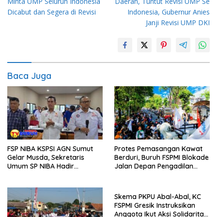
Minta UMP Seluruh Indonesia
Daerah, Tuntut Revisi UMP Se
Dicabut dan Segera di Revisi
Indonesia, Gubernur Anies
Janji Revisi UMP DKI
Baca Juga
FSP NIBA KSPSI AGN Sumut
Protes Pemasangan Kawat
Gelar Musda, Sekretaris
Berduri, Buruh FSPMI Blokade
Umum SP NIBA Hadir
Jalan Depan Pengadilan
Membuka Acara
Negeri Surabaya
Skema PKPU Abal-Abal, KC
FSPMI Gresik Instruksikan
Anggota Ikut Aksi Solidaritas