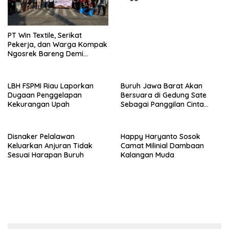
di PN Surabaya
PT Win Textile, Serikat
Pekerja, dan Warga Kompak
Ngosrek Bareng Demi
Lingkungan Bersih
LBH FSPMI Riau Laporkan
Buruh Jawa Barat Akan
Dugaan Penggelapan
Bersuara di Gedung Sate
Kekurangan Upah
Sebagai Panggilan Cinta
untuk Kesejahteraan
Bersama
Disnaker Pelalawan
Happy Haryanto Sosok
Keluarkan Anjuran Tidak
Camat Milinial Dambaan
Sesuai Harapan Buruh
Kalangan Muda