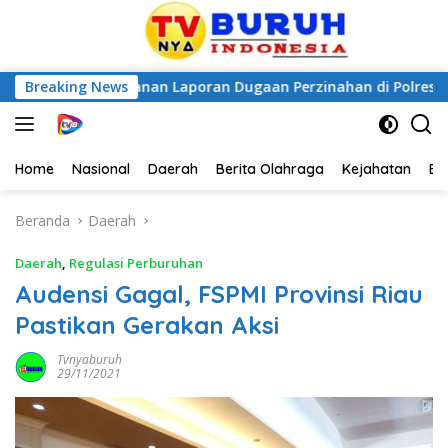
i Penanganan Laporan Dugaan Perzinahan di Polrestabes Meda
Breaking News
Home
Nasional
Daerah
Berita Olahraga
Kejahatan
Be
Beranda
Daerah
Daerah
,
Regulasi Perburuhan
Audensi Gagal, FSPMI Provinsi Riau
Pastikan Gerakan Aksi
Tvnyaburuh
29/11/2021