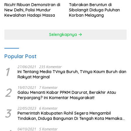
Ricuh! Ribuan Demonstran di
Tabrakan Beruntun di
New Delhi, Polisi Mundur
Sibolangit Diduga Puluhan
Kewalahan Hadapi Massa
Korban Melayang
Selengkapnya
Popular Post
1
27/06/2021
235 Komentar
Ini Tentang Media TVnya Buruh, TVnya Kaum Buruh dan
Rakyat Marginal
2
19/07/2021
7 Komentar
Galau Menanti Kabar PPKM Darurat, Berakhir Atau
Perpanjang? Ini Komentar Masyarakat!
3
22/05/2023
6 Komentar
Pemerintah Kabupaten Rohil Segera Mengambil
Tindakan, Diduga Bangunan Di Tengah Kota Memakan
Badan Jalan.
04/10/2021
5 Komentar