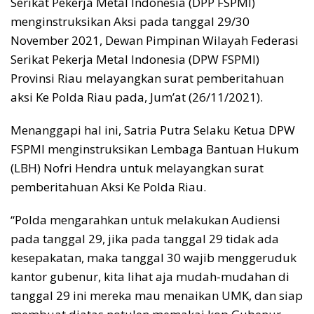
Serikat Pekerja Metal Indonesia (DPP FSPMI)
o
p
s
n
menginstruksikan Aksi pada tanggal 29/30
k
p
k
November 2021, Dewan Pimpinan Wilayah Federasi
Serikat Pekerja Metal Indonesia (DPW FSPMI)
Provinsi Riau melayangkan surat pemberitahuan
aksi Ke Polda Riau pada, Jum’at (26/11/2021).
Menanggapi hal ini, Satria Putra Selaku Ketua DPW
FSPMI menginstruksikan Lembaga Bantuan Hukum
(LBH) Nofri Hendra untuk melayangkan surat
pemberitahuan Aksi Ke Polda Riau.
“Polda mengarahkan untuk melakukan Audiensi
pada tanggal 29, jika pada tanggal 29 tidak ada
kesepakatan, maka tanggal 30 wajib menggeruduk
kantor gubenur, kita lihat aja mudah-mudahan di
tanggal 29 ini mereka mau menaikan UMK, dan siap