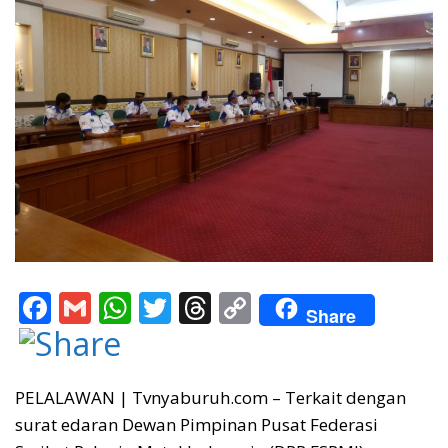
F
G
W
T
T
C
Share
ac
m
h
w
h
o
e
ai
at
itt
re
p
b
l
s
er
a
y
PELALAWAN | Tvnyaburuh.com – Terkait dengan
surat edaran Dewan Pimpinan Pusat Federasi
o
A
d
Li