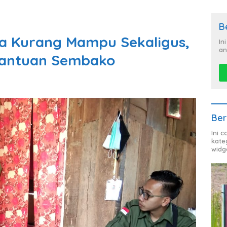
B
ga Kurang Mampu Sekaligus,
In
an
Bantuan Sembako
Ber
Ini 
kate
widg