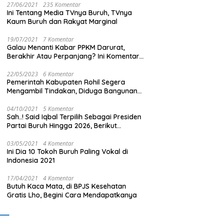
27/06/2021
235 Komentar
Ini Tentang Media TVnya Buruh, TVnya
Kaum Buruh dan Rakyat Marginal
19/07/2021
7 Komentar
Galau Menanti Kabar PPKM Darurat,
Berakhir Atau Perpanjang? Ini Komentar
Masyarakat!
22/05/2023
6 Komentar
Pemerintah Kabupaten Rohil Segera
Mengambil Tindakan, Diduga Bangunan
Di Tengah Kota Memakan Badan Jalan.
04/10/2021
5 Komentar
Sah..! Said Iqbal Terpilih Sebagai Presiden
Partai Buruh Hingga 2026, Berikut
Pengurus Teras Lainnya
03/05/2021
4 Komentar
Ini Dia 10 Tokoh Buruh Paling Vokal di
Indonesia 2021
17/04/2021
4 Komentar
Butuh Kaca Mata, di BPJS Kesehatan
Gratis Lho, Begini Cara Mendapatkanya