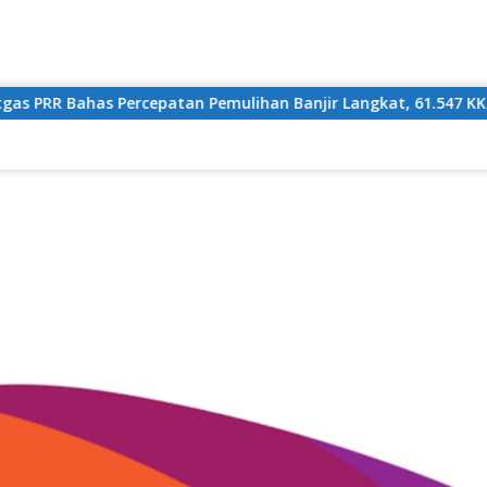
Langsung
ke
konten
an Pemulihan Banjir Langkat, 61.547 KK Dinyatakan Valid oleh 