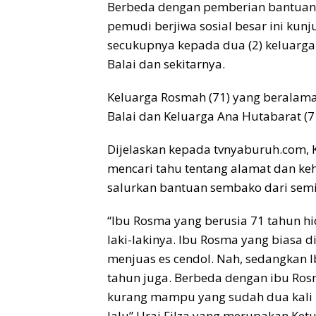
o
p
s
n
Berbeda dengan pemberian bantuan 
pemudi berjiwa sosial besar ini kun
k
p
k
secukupnya kepada dua (2) keluarg
Balai dan sekitarnya.
Keluarga Rosmah (71) yang beralamat
Balai dan Keluarga Ana Hutabarat (71),
Dijelaskan kepada tvnyaburuh.com, 
mencari tahu tentang alamat dan keh
salurkan bantuan sembako dari sem
“Ibu Rosma yang berusia 71 tahun h
laki-lakinya. Ibu Rosma yang biasa d
menjuas es cendol. Nah, sedangkan 
tahun juga. Berbeda dengan ibu Ro
kurang mampu yang sudah dua kali ki
lalu” Urai Filza yang merupakan Ket