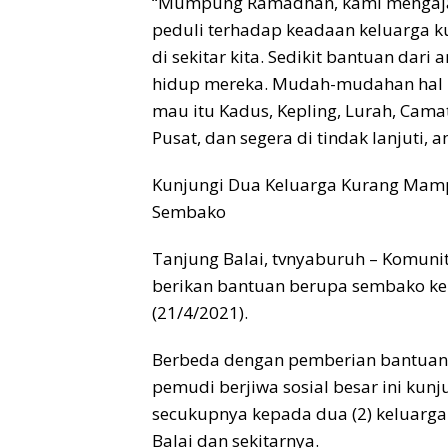
“Mumpung Ramadhan, kami mengajak
peduli terhadap keadaan keluarga 
di sekitar kita. Sedikit bantuan dar
hidup mereka. Mudah-mudahan hal in
mau itu Kadus, Kepling, Lurah, Cam
Pusat, dan segera di tindak lanjuti, 
Kunjungi Dua Keluarga Kurang Mamp
Sembako
Tanjung Balai, tvnyaburuh – Komunit
berikan bantuan berupa sembako k
(21/4/2021).
Berbeda dengan pemberian bantuan 
pemudi berjiwa sosial besar ini kun
secukupnya kepada dua (2) keluarg
Balai dan sekitarnya.