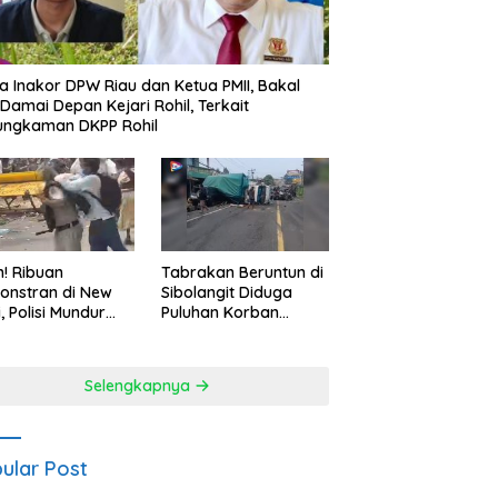
a Inakor DPW Riau dan Ketua PMII, Bakal
 Damai Depan Kejari Rohil, Terkait
ungkaman DKPP Rohil
h! Ribuan
Tabrakan Beruntun di
onstran di New
Sibolangit Diduga
i, Polisi Mundur
Puluhan Korban
alahan Hadapi
Melayang
sa
Selengkapnya
ular Post