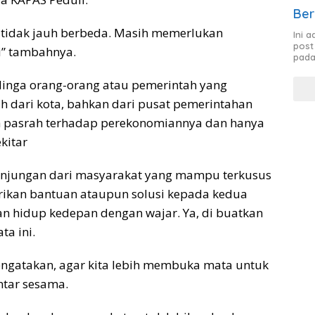
Ber
a tidak jauh berbeda. Masih memerlukan
Ini 
post
i” tambahnya.
pada
elinga orang-orang atau pemerintah yang
uh dari kota, bahkan dari pusat pemerintahan
 pasrah terhadap perekonomiannya dan hanya
kitar
unjungan dari masyarakat yang mampu terkusus
rikan bantuan ataupun solusi kepada kedua
an hidup kedepan dengan wajar. Ya, di buatkan
ta ini.
engatakan, agar kita lebih membuka mata untuk
tar sesama.