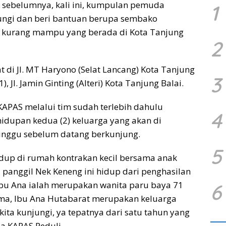
sebelumnya, kali ini, kumpulan pemuda
1
jungi dan beri bantuan berupa sembako
a kurang mampu yang berada di Kota Tanjung
2
 di Jl. MT Haryono (Selat Lancang) Kota Tanjung
3
 Jl. Jamin Ginting (Alteri) Kota Tanjung Balai.
KAPAS melalui tim sudah terlebih dahulu
4
idupan kedua (2) keluarga yang akan di
inggu sebelum datang berkunjung.
5
idup di rumah kontrakan kecil bersama anak
i panggil Nek Keneng ini hidup dari penghasilan
Ibu Ana ialah merupakan wanita paru baya 71
6
sma, Ibu Ana Hutabarat merupakan keluarga
ta kunjungi, ya tepatnya dari satu tahun yang
ua KAPAS Peduli.