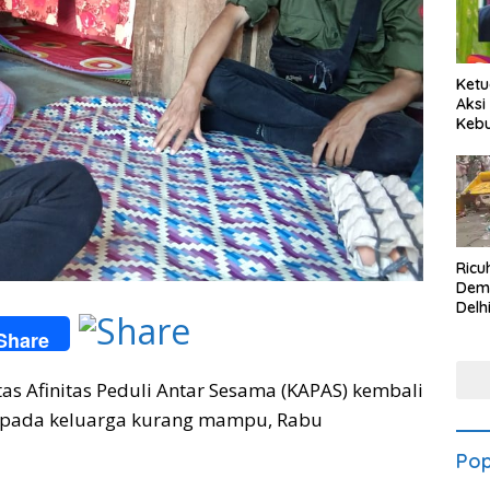
Ketu
Aksi
Keb
Ricu
Dem
Delh
Kew
Share
Mas
as Afinitas Peduli Antar Sesama (KAPAS) kembali
epada keluarga kurang mampu, Rabu
Pop