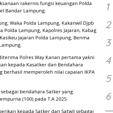
aksanaan rakernis fungsi keuangan Polda
1
el Bandar Lampung.
2
ung, Waka Polda Lampung, Kakanwil Djpb
a Polda Lampung, Kapolres Jajaran, Kabag
, Kasikeu Jajaran Polda Lampung, Benma
3
 Lampung.
iterima Polres Way Kanan pertama yakni
4
ikan kepada Kasatker dan Bendahara
ng berhasil memperoleh nilai capaian IKPA
5
 sebagai bendahara Satker yang
6
sempurna (100) pada T.A 2025
erikan kepada Satker dan Satwil sebagai