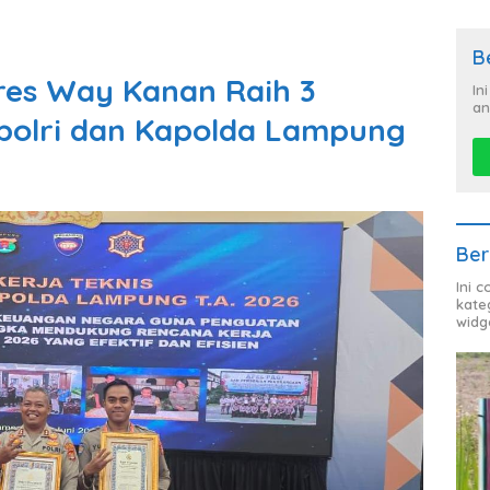
B
lres Way Kanan Raih 3
In
an
polri dan Kapolda Lampung
Ber
Ini 
kate
widg