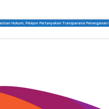
Langsung
ke
konten
an Transparansi Penanganan Laporan Dugaan Perzinahan di P