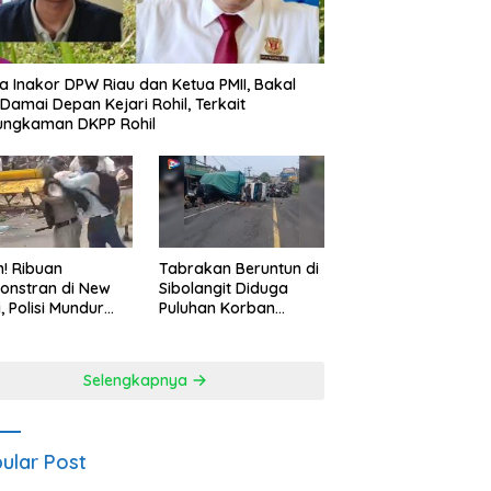
a Inakor DPW Riau dan Ketua PMII, Bakal
 Damai Depan Kejari Rohil, Terkait
ungkaman DKPP Rohil
h! Ribuan
Tabrakan Beruntun di
onstran di New
Sibolangit Diduga
i, Polisi Mundur
Puluhan Korban
alahan Hadapi
Melayang
sa
Selengkapnya
ular Post