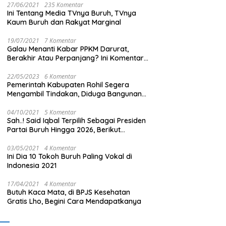
27/06/2021
235 Komentar
Ini Tentang Media TVnya Buruh, TVnya
Kaum Buruh dan Rakyat Marginal
19/07/2021
7 Komentar
Galau Menanti Kabar PPKM Darurat,
Berakhir Atau Perpanjang? Ini Komentar
Masyarakat!
22/05/2023
6 Komentar
Pemerintah Kabupaten Rohil Segera
Mengambil Tindakan, Diduga Bangunan
Di Tengah Kota Memakan Badan Jalan.
04/10/2021
5 Komentar
Sah..! Said Iqbal Terpilih Sebagai Presiden
Partai Buruh Hingga 2026, Berikut
Pengurus Teras Lainnya
03/05/2021
4 Komentar
Ini Dia 10 Tokoh Buruh Paling Vokal di
Indonesia 2021
17/04/2021
4 Komentar
Butuh Kaca Mata, di BPJS Kesehatan
Gratis Lho, Begini Cara Mendapatkanya