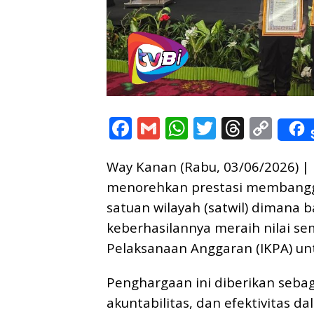
F
G
W
T
T
C
ac
m
h
w
h
o
Way Kanan (Rabu, 03/06/2026) |
e
ai
at
itt
re
p
menorehkan prestasi membanggak
b
l
s
er
a
y
satuan wilayah (satwil) dimana 
o
A
d
Li
keberhasilannya meraih nilai se
o
p
s
n
Pelaksanaan Anggaran (IKPA) un
k
p
k
Penghargaan ini diberikan sebaga
akuntabilitas, dan efektivitas 