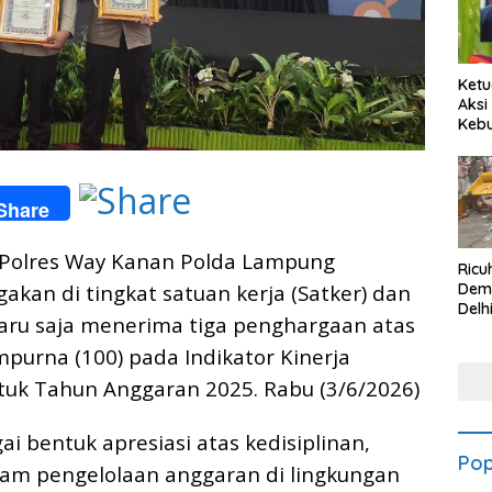
Ketu
Aksi
Keb
Share
 Polres Way Kanan Polda Lampung
Ricu
an di tingkat satuan kerja (Satker) dan
Dem
Delh
baru saja menerima tiga penghargaan atas
Kew
Mas
mpurna (100) pada Indikator Kinerja
tuk Tahun Anggaran 2025. Rabu (3/6/2026)
i bentuk apresiasi atas kedisiplinan,
Pop
dalam pengelolaan anggaran di lingkungan