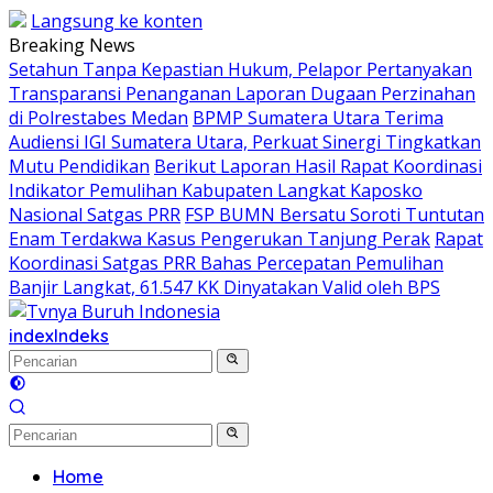
Langsung ke konten
Breaking News
Setahun Tanpa Kepastian Hukum, Pelapor Pertanyakan
Transparansi Penanganan Laporan Dugaan Perzinahan
di Polrestabes Medan
BPMP Sumatera Utara Terima
Audiensi IGI Sumatera Utara, Perkuat Sinergi Tingkatkan
Mutu Pendidikan
Berikut Laporan Hasil Rapat Koordinasi
Indikator Pemulihan Kabupaten Langkat Kaposko
Nasional Satgas PRR
FSP BUMN Bersatu Soroti Tuntutan
Enam Terdakwa Kasus Pengerukan Tanjung Perak
Rapat
Koordinasi Satgas PRR Bahas Percepatan Pemulihan
Banjir Langkat, 61.547 KK Dinyatakan Valid oleh BPS
index
Indeks
Home