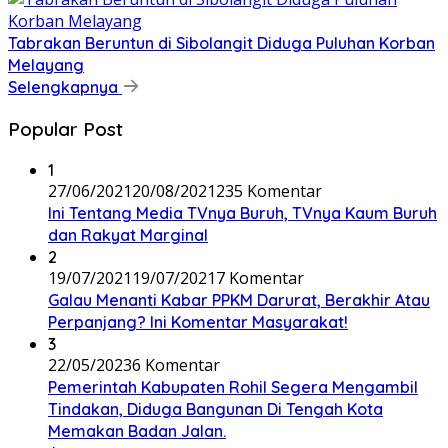
Tabrakan Beruntun di Sibolangit Diduga Puluhan Korban
Melayang
Selengkapnya
Popular Post
1
27/06/2021
20/08/2021
235 Komentar
Ini Tentang Media TVnya Buruh, TVnya Kaum Buruh
dan Rakyat Marginal
2
19/07/2021
19/07/2021
7 Komentar
Galau Menanti Kabar PPKM Darurat, Berakhir Atau
Perpanjang? Ini Komentar Masyarakat!
3
22/05/2023
6 Komentar
Pemerintah Kabupaten Rohil Segera Mengambil
Tindakan, Diduga Bangunan Di Tengah Kota
Memakan Badan Jalan.