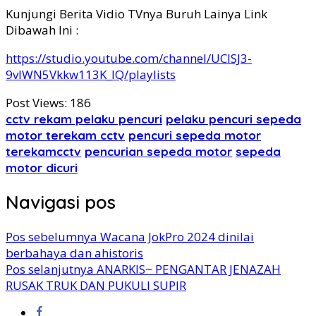
Kunjungi Berita Vidio TVnya Buruh Lainya Link
Dibawah Ini :
https://studio.youtube.com/channel/UCISJ3-
9vIWN5Vkkw113K_IQ/playlists
Post Views:
186
cctv rekam pelaku pencuri
pelaku pencuri sepeda
motor terekam cctv
pencuri sepeda motor
terekamcctv
pencurian sepeda motor
sepeda
motor dicuri
Navigasi pos
Pos sebelumnya
Wacana JokPro 2024 dinilai
berbahaya dan ahistoris
Pos selanjutnya
ANARKIS~ PENGANTAR JENAZAH
RUSAK TRUK DAN PUKULI SUPIR