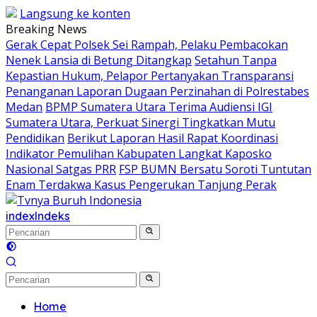
Langsung ke konten
Breaking News
Gerak Cepat Polsek Sei Rampah, Pelaku Pembacokan
Nenek Lansia di Betung Ditangkap
Setahun Tanpa
Kepastian Hukum, Pelapor Pertanyakan Transparansi
Penanganan Laporan Dugaan Perzinahan di Polrestabes
Medan
BPMP Sumatera Utara Terima Audiensi IGI
Sumatera Utara, Perkuat Sinergi Tingkatkan Mutu
Pendidikan
Berikut Laporan Hasil Rapat Koordinasi
Indikator Pemulihan Kabupaten Langkat Kaposko
Nasional Satgas PRR
FSP BUMN Bersatu Soroti Tuntutan
Enam Terdakwa Kasus Pengerukan Tanjung Perak
index
Indeks
Home