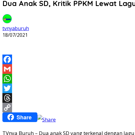
Dua Anak SD, Kritik PPKM Lewat La
tvnyaburuh
18/07/2021
Facebook
Gmail
WhatsApp
Twitter
Threads
Share
Copy
Link
TVnya Buruh – Dua anak SD yang terkenal dengan lagu