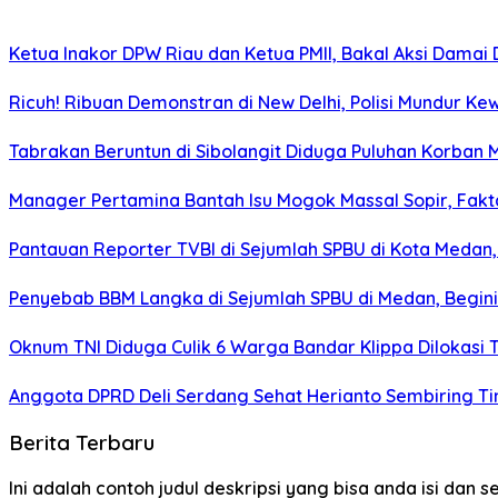
Ketua Inakor DPW Riau dan Ketua PMII, Bakal Aksi Damai 
Ricuh! Ribuan Demonstran di New Delhi, Polisi Mundur K
Tabrakan Beruntun di Sibolangit Diduga Puluhan Korban
Manager Pertamina Bantah Isu Mogok Massal Sopir, Fakta
Pantauan Reporter TVBI di Sejumlah SPBU di Kota Meda
Penyebab BBM Langka di Sejumlah SPBU di Medan, Begini
Oknum TNI Diduga Culik 6 Warga Bandar Klippa Dilokasi T
Anggota DPRD Deli Serdang Sehat Herianto Sembiring Tin
Berita Terbaru
Ini adalah contoh judul deskripsi yang bisa anda isi dan 