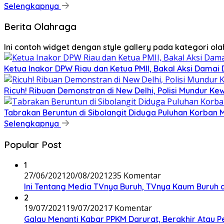
Selengkapnya
Berita Olahraga
Ini contoh widget dengan style gallery pada kategori o
Ketua Inakor DPW Riau dan Ketua PMII, Bakal Aksi Damai 
Ricuh! Ribuan Demonstran di New Delhi, Polisi Mundur K
Tabrakan Beruntun di Sibolangit Diduga Puluhan Korban
Selengkapnya
Popular Post
1
27/06/2021
20/08/2021
235 Komentar
Ini Tentang Media TVnya Buruh, TVnya Kaum Buruh 
2
19/07/2021
19/07/2021
7 Komentar
Galau Menanti Kabar PPKM Darurat, Berakhir Atau 