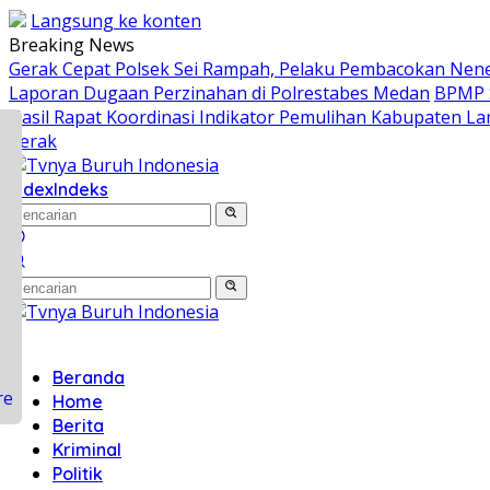
Langsung ke konten
Breaking News
Gerak Cepat Polsek Sei Rampah, Pelaku Pembacokan Nene
Laporan Dugaan Perzinahan di Polrestabes Medan
BPMP S
Hasil Rapat Koordinasi Indikator Pemulihan Kabupaten L
Perak
ook
index
Indeks
sApp
r
ds
Beranda
Home
Berita
Kriminal
Politik