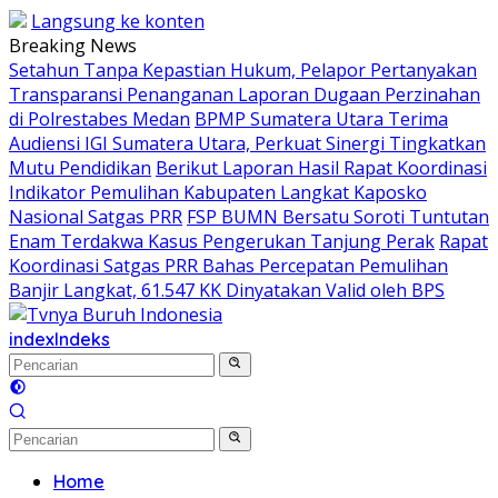
Langsung ke konten
Breaking News
Setahun Tanpa Kepastian Hukum, Pelapor Pertanyakan
Transparansi Penanganan Laporan Dugaan Perzinahan
di Polrestabes Medan
BPMP Sumatera Utara Terima
Audiensi IGI Sumatera Utara, Perkuat Sinergi Tingkatkan
Mutu Pendidikan
Berikut Laporan Hasil Rapat Koordinasi
Indikator Pemulihan Kabupaten Langkat Kaposko
Nasional Satgas PRR
FSP BUMN Bersatu Soroti Tuntutan
Enam Terdakwa Kasus Pengerukan Tanjung Perak
Rapat
Koordinasi Satgas PRR Bahas Percepatan Pemulihan
Banjir Langkat, 61.547 KK Dinyatakan Valid oleh BPS
index
Indeks
Home