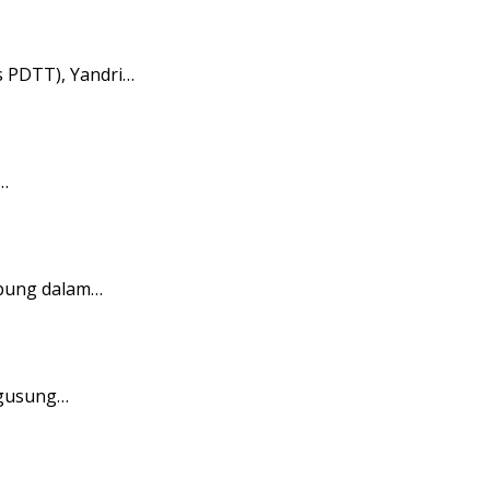
 PDTT), Yandri…
…
bung dalam…
ngusung…