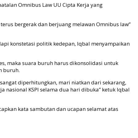
mbatalan Omnibus Law UU Cipta Kerja yang
an terus bergerak dan berjuang melawan Omnibus law”
api konstetasi politik kedepan, Iqbal menyampaikan
pres, maka suara buruh harus dikonsolidasi untuk
m buruh.
 sangat diperhitungkan, mari niatkan dari sekarang,
rja nasional KSPI selama dua hari dibuka” ketuk Iqbal
capkan kata sambutan dan ucapan selamat atas