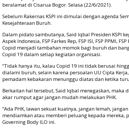
beralamat di Cisarua Bogor. Selasa (22/6/2021).
Sebelum Rakernas KSPI ini dimulai dengan agenda S
Kesejahteraan Buruh.
Dalam pidato sambutanya, Said Iqbal Presiden KSPI ke
Aspek Indonesia, FSP Farkes Rep, FSP ISI, FSP PPMI, F
Copid menjadi tambahan momok bagi buruh dan bangsa
Copid 19 dalam setiap kegiatan organisasi.
“Tidak hanya itu, kalau Copid 19 ini tidak berusai h
dialami buruh, selain karena persoalan UU Cipta Kerj
pemadam kebakaran menunggu diatas dan ketika turun 
Berkaitan hal tersebut, Said Iqbal menegaskan, maka 
akar rumput agar jangan mudah melakukan PHK.
“Ada PHK, lawan sekuat kuatnya, jangan lemah, jangan
mendiamkan atau memberi peluang kepada mereka, pers
Governing Body ILO ini.