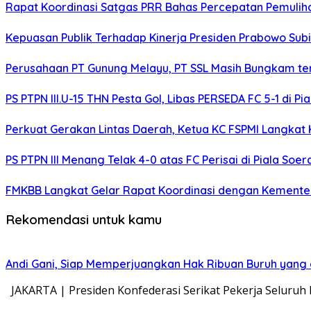
Rapat Koordinasi Satgas PRR Bahas Percepatan Pemulihan
Kepuasan Publik Terhadap Kinerja Presiden Prabowo Subi
Perusahaan PT Gunung Melayu, PT SSL Masih Bungkam terk
PS PTPN III.U-15 THN Pesta Gol, Libas PERSEDA FC 5-1 di Pi
Perkuat Gerakan Lintas Daerah, Ketua KC FSPMI Langkat K
PS PTPN III Menang Telak 4-0 atas FC Perisai di Piala Soer
FMKBB Langkat Gelar Rapat Koordinasi dengan Kementeria
Rekomendasi untuk kamu
Andi Gani, Siap Memperjuangkan Hak Ribuan Buruh yang 
JAKARTA | Presiden Konfederasi Serikat Pekerja Seluruh