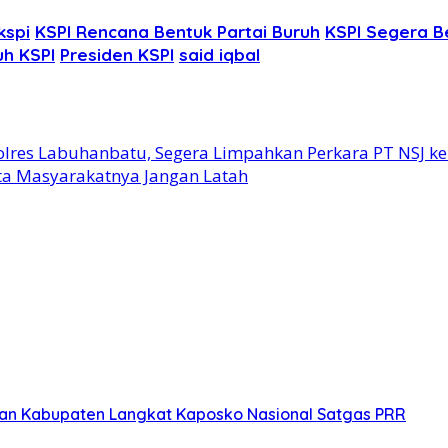
kspi
KSPI Rencana Bentuk Partai Buruh
KSPI Segera B
uh KSPI
Presiden KSPI
said iqbal
lres Labuhanbatu, Segera Limpahkan Perkara PT NSJ k
a Masyarakatnya Jangan Latah
ihan Kabupaten Langkat Kaposko Nasional Satgas PRR