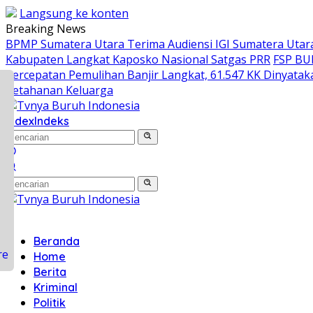
Langsung ke konten
Breaking News
BPMP Sumatera Utara Terima Audiensi IGI Sumatera Utara
Kabupaten Langkat Kaposko Nasional Satgas PRR
FSP BU
Percepatan Pemulihan Banjir Langkat, 61.547 KK Dinyatak
Ketahanan Keluarga
ook
index
Indeks
sApp
r
ds
Beranda
Home
Berita
Kriminal
Politik