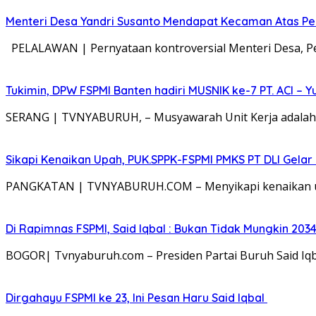
Menteri Desa Yandri Susanto Mendapat Kecaman Atas P
PELALAWAN | Pernyataan kontroversial Menteri Desa, P
Tukimin, DPW FSPMI Banten hadiri MUSNIK ke-7 PT. ACI – 
SERANG | TVNYABURUH, – Musyawarah Unit Kerja adalah 
Sikapi Kenaikan Upah, PUK.SPPK-FSPMI PMKS PT DLI Gelar 
PANGKATAN | TVNYABURUH.COM – Menyikapi kenaikan upa
Di Rapimnas FSPMI, Said Iqbal : Bukan Tidak Mungkin 2034
BOGOR| Tvnyaburuh.com – Presiden Partai Buruh Said Iq
Dirgahayu FSPMI ke 23, Ini Pesan Haru Said Iqbal