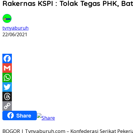
Rakernas KSPI : Tolak Tegas PHK, Ba
tvnyaburuh
22/06/2021
Facebook
Gmail
WhatsApp
Twitter
Threads
Share
Copy
Link
BOGOR | Tvnyaburuh.com – Konfederasi Serikat Pekerja I