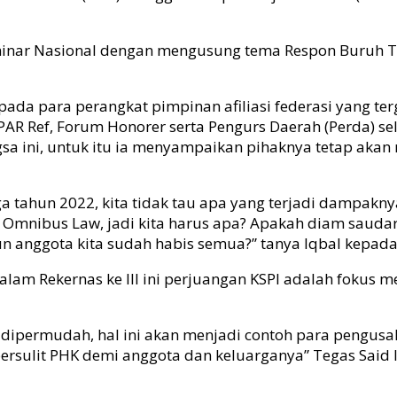
eminar Nasional dengan mengusung tema Respon Buruh 
pada para perangkat pimpinan afiliasi federasi yang te
SP PAR Ref, Forum Honorer serta Pengurs Daerah (Perda)
 ini, untuk itu ia menyampaikan pihaknya tetap akan 
ingga tahun 2022, kita tidak tau apa yang terjadi damp
a, Omnibus Law, jadi kita harus apa? Apakah diam saud
anggota kita sudah habis semua?” tanya Iqbal kepada s
dalam Rekernas ke III ini perjuangan KSPI adalah foku
 dipermudah, hal ini akan menjadi contoh para pengus
ulit PHK demi anggota dan keluarganya” Tegas Said Iqb