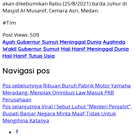
akan dikebumikan Rabu (25/8/2021) ba’da zuhur di
Masjid Al Musanif, Cemara Asri, Medan.
#Tim
Post Views:
509
Ayah Gubernur Sumut Meninggal Dunia
Ayahnda
Wakil Gubernur Sumut
Haji Hanif Meninggal Dunia
Haji Hanif Tutup Usia
Navigasi pos
Pos sebelumnya
Ribuan Buruh Pabrik Motor Yamaha
Meradang, Menolak Omnibus Law Masuk PKB
Perusahaan
Pos selanjutnya
Viral ! Sebut Luhut “Menteri Penjahit”,
Bupati Banjar Negara Minta Maaf,Tidak Untuk
Mengihina Katanya