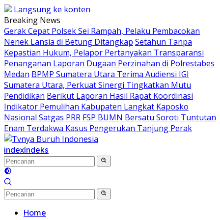
Langsung ke konten
Breaking News
Gerak Cepat Polsek Sei Rampah, Pelaku Pembacokan
Nenek Lansia di Betung Ditangkap
Setahun Tanpa
Kepastian Hukum, Pelapor Pertanyakan Transparansi
Penanganan Laporan Dugaan Perzinahan di Polrestabes
Medan
BPMP Sumatera Utara Terima Audiensi IGI
Sumatera Utara, Perkuat Sinergi Tingkatkan Mutu
Pendidikan
Berikut Laporan Hasil Rapat Koordinasi
Indikator Pemulihan Kabupaten Langkat Kaposko
Nasional Satgas PRR
FSP BUMN Bersatu Soroti Tuntutan
Enam Terdakwa Kasus Pengerukan Tanjung Perak
index
Indeks
Home