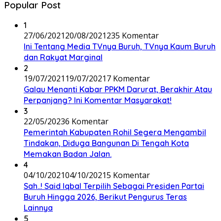
Popular Post
1
27/06/2021
20/08/2021
235 Komentar
Ini Tentang Media TVnya Buruh, TVnya Kaum Buruh
dan Rakyat Marginal
2
19/07/2021
19/07/2021
7 Komentar
Galau Menanti Kabar PPKM Darurat, Berakhir Atau
Perpanjang? Ini Komentar Masyarakat!
3
22/05/2023
6 Komentar
Pemerintah Kabupaten Rohil Segera Mengambil
Tindakan, Diduga Bangunan Di Tengah Kota
Memakan Badan Jalan.
4
04/10/2021
04/10/2021
5 Komentar
Sah..! Said Iqbal Terpilih Sebagai Presiden Partai
Buruh Hingga 2026, Berikut Pengurus Teras
Lainnya
5