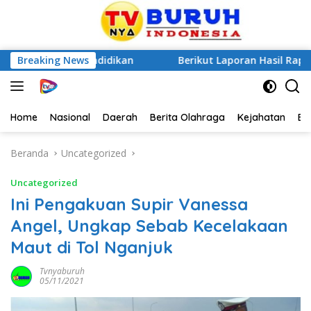
 Mutu Pendidikan
Breaking News
Berikut Laporan Hasil Rapat Koordin
Home
Nasional
Daerah
Berita Olahraga
Kejahatan
Be
Beranda
Uncategorized
Uncategorized
Ini Pengakuan Supir Vanessa
Angel, Ungkap Sebab Kecelakaan
Maut di Tol Nganjuk
Tvnyaburuh
05/11/2021