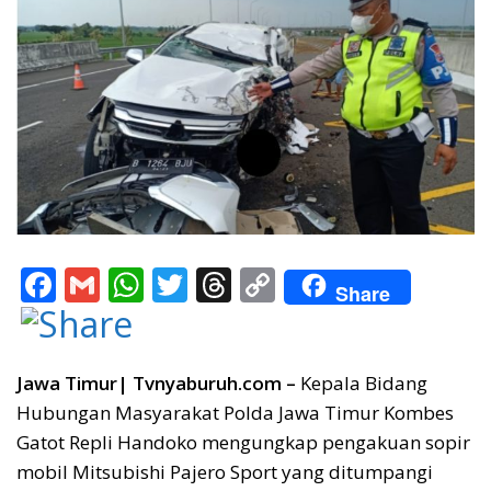
F
G
W
T
T
C
Share
ac
m
h
w
h
o
e
ai
at
itt
re
p
b
l
s
er
a
y
Jawa Timur| Tvnyaburuh.com –
Kepala Bidang
Hubungan Masyarakat Polda Jawa Timur Kombes
o
A
d
Li
Gatot Repli Handoko mengungkap pengakuan sopir
o
p
s
n
mobil Mitsubishi Pajero Sport yang ditumpangi