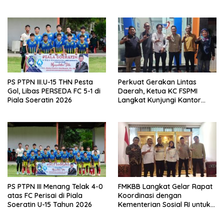
Capai 81,5 Persen
Pembentukan LKS Bipartiet,
FSPMI Asahan: Surat Tuntutan
Sudah Dilayangkan
PS PTPN III.U-15 THN Pesta
Perkuat Gerakan Lintas
Gol, Libas PERSEDA FC 5-1 di
Daerah, Ketua KC FSPMI
Piala Soeratin 2026
Langkat Kunjungi Kantor
Sekretariat Bekasi
PS PTPN III Menang Telak 4-0
FMKBB Langkat Gelar Rapat
atas FC Perisai di Piala
Koordinasi dengan
Soeratin U-15 Tahun 2026
Kementerian Sosial RI untuk
Percepatan Realisasi
Bantuan Korban Banjir