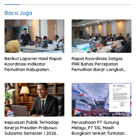
Baca Juga
Berikut Laporan Hasil Rapat
Rapat Koordinasi Satgas
Koordinasi Indikator
PRR Bahas Percepatan
Pemulihan Kabupaten
Pemulihan Banjir Langkat,
Langkat Kaposko Nasional
61.547 KK Dinyatakan Valid
Satgas PRR
oleh BPS
Kepuasan Publik Terhadap
Perusahaan PT Gunung
Kinerja Presiden Prabowo
Melayu, PT SSL Masih
Subianto Semester I 2026
Bungkam terkait Tuntutan