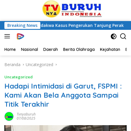
 Enam Terdakwa Kasus Pengerukan Tanjung Perak
Breaking News
Rapa
Home
Nasional
Daerah
Berita Olahraga
Kejahatan
Be
Beranda
Uncategorized
Uncategorized
Hadapi Intimidasi di Garut, FSPMI :
Kami Akan Bela Anggota Sampai
Titik Terakhir
Tvnyaburuh
07/08/2025