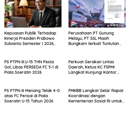
Kepuasan Publik Terhadap
Perusahaan PT Gunung
Kinerja Presiden Prabowo
Melayu, PT SSL Masih
Subianto Semester I 2026
Bungkam terkait Tuntutan
Capai 81,5 Persen
Pembentukan LKS Bipartiet,
FSPMI Asahan: Surat Tuntutan
Sudah Dilayangkan
PS PTPN III.U-15 THN Pesta
Perkuat Gerakan Lintas
Gol, Libas PERSEDA FC 5-1 di
Daerah, Ketua KC FSPMI
Piala Soeratin 2026
Langkat Kunjungi Kantor
Sekretariat Bekasi
PS PTPN III Menang Telak 4-0
FMKBB Langkat Gelar Rapat
atas FC Perisai di Piala
Koordinasi dengan
Soeratin U-15 Tahun 2026
Kementerian Sosial RI untuk
Percepatan Realisasi
Bantuan Korban Banjir