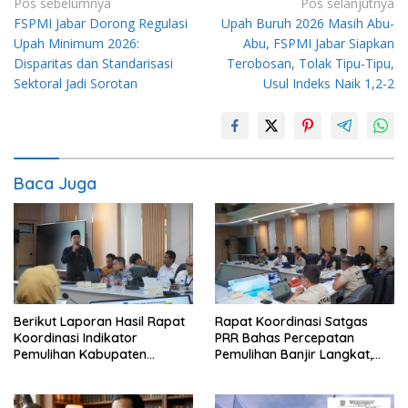
Navigasi
Pos sebelumnya
Pos selanjutnya
FSPMI Jabar Dorong Regulasi
Upah Buruh 2026 Masih Abu-
pos
Upah Minimum 2026:
Abu, FSPMI Jabar Siapkan
Disparitas dan Standarisasi
Terobosan, Tolak Tipu-Tipu,
Sektoral Jadi Sorotan
Usul Indeks Naik 1,2-2
Baca Juga
Berikut Laporan Hasil Rapat
Rapat Koordinasi Satgas
Koordinasi Indikator
PRR Bahas Percepatan
Pemulihan Kabupaten
Pemulihan Banjir Langkat,
Langkat Kaposko Nasional
61.547 KK Dinyatakan Valid
Satgas PRR
oleh BPS