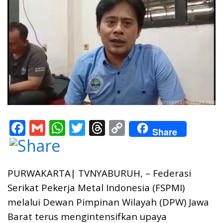
F
G
W
T
T
C
Share
ac
m
h
w
h
o
e
ai
at
itt
re
p
b
l
s
er
a
y
PURWAKARTA| TVNYABURUH, – Federasi
o
A
d
Li
Serikat Pekerja Metal Indonesia (FSPMI)
melalui Dewan Pimpinan Wilayah (DPW) Jawa
o
p
s
n
Barat terus mengintensifkan upaya