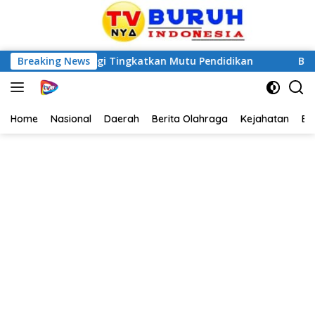
kuat Sinergi Tingkatkan Mutu Pendidikan
Breaking News
Berikut Lapo
Home
Nasional
Daerah
Berita Olahraga
Kejahatan
Be