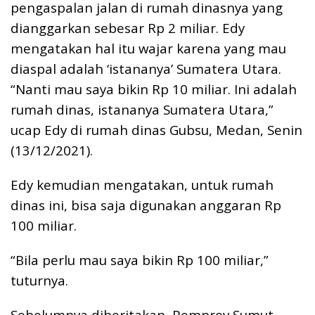
pengaspalan jalan di rumah dinasnya yang
k
p
k
dianggarkan sebesar Rp 2 miliar. Edy
mengatakan hal itu wajar karena yang mau
diaspal adalah ‘istananya’ Sumatera Utara.
“Nanti mau saya bikin Rp 10 miliar. Ini adalah
rumah dinas, istananya Sumatera Utara,”
ucap Edy di rumah dinas Gubsu, Medan, Senin
(13/12/2021).
Edy kemudian mengatakan, untuk rumah
dinas ini, bisa saja digunakan anggaran Rp
100 miliar.
“Bila perlu mau saya bikin Rp 100 miliar,”
tuturnya.
Sebelumnya diberitakan, Pemprov Sumut