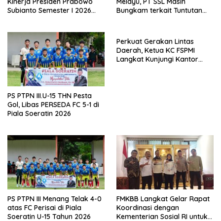
Kinerja Presiden Prabowo
Melayu, PT SSL Masih
Subianto Semester I 2026
Bungkam terkait Tuntutan
Capai 81,5 Persen
Pembentukan LKS Bipartiet,
FSPMI Asahan: Surat Tuntutan
Sudah Dilayangkan
Perkuat Gerakan Lintas
Daerah, Ketua KC FSPMI
Langkat Kunjungi Kantor
Sekretariat Bekasi
PS PTPN III.U-15 THN Pesta
Gol, Libas PERSEDA FC 5-1 di
Piala Soeratin 2026
PS PTPN III Menang Telak 4-0
FMKBB Langkat Gelar Rapat
atas FC Perisai di Piala
Koordinasi dengan
Soeratin U-15 Tahun 2026
Kementerian Sosial RI untuk