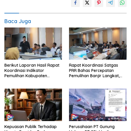
Baca Juga
Berikut Laporan Hasil Rapat
Rapat Koordinasi Satgas
Koordinasi Indikator
PRR Bahas Percepatan
Pemulihan Kabupaten
Pemulihan Banjir Langkat,
Langkat Kaposko Nasional
61.547 KK Dinyatakan Valid
Satgas PRR
oleh BPS
Kepuasan Publik Terhadap
Perusahaan PT Gunung