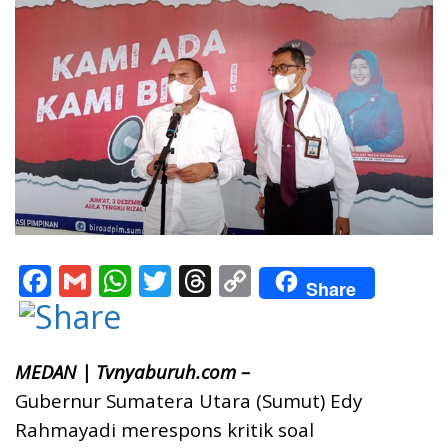
F
G
W
T
T
C
Share
ac
m
h
w
h
o
e
ai
at
itt
re
p
b
l
s
er
a
y
MEDAN | Tvnyaburuh.com –
o
A
d
Li
Gubernur Sumatera Utara (Sumut) Edy
Rahmayadi merespons kritik soal
o
p
s
n