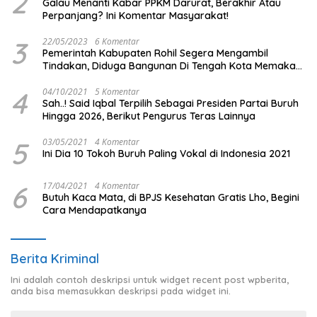
2
Galau Menanti Kabar PPKM Darurat, Berakhir Atau
Perpanjang? Ini Komentar Masyarakat!
3
22/05/2023
6 Komentar
Pemerintah Kabupaten Rohil Segera Mengambil
Tindakan, Diduga Bangunan Di Tengah Kota Memakan
Badan Jalan.
4
04/10/2021
5 Komentar
Sah..! Said Iqbal Terpilih Sebagai Presiden Partai Buruh
Hingga 2026, Berikut Pengurus Teras Lainnya
5
03/05/2021
4 Komentar
Ini Dia 10 Tokoh Buruh Paling Vokal di Indonesia 2021
6
17/04/2021
4 Komentar
Butuh Kaca Mata, di BPJS Kesehatan Gratis Lho, Begini
Cara Mendapatkanya
Berita Kriminal
Ini adalah contoh deskripsi untuk widget recent post wpberita,
anda bisa memasukkan deskripsi pada widget ini.