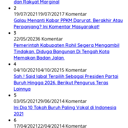
dan Rakyat Marginal
2
19/07/2021
19/07/2021
7 Komentar
Galau Menanti Kabar PPKM Darurat, Berakhir Atau
Perpanjang? Ini Komentar Masyarakat!
3
22/05/2023
6 Komentar
Pemerintah Kabupaten Rohil Segera Mengambil
Tindakan, Diduga Bangunan Di Tengah Kota
Memakan Badan Jalan.
4
04/10/2021
04/10/2021
5 Komentar
Sah..! Said Iqbal Terpilih Sebagai Presiden Partai
Buruh Hingga 2026, Berikut Pengurus Teras
Lainnya
5
03/05/2021
29/06/2021
4 Komentar
Ini Dia 10 Tokoh Buruh Paling Vokal di Indonesia
2021
6
17/04/2021
22/04/2021
4 Komentar