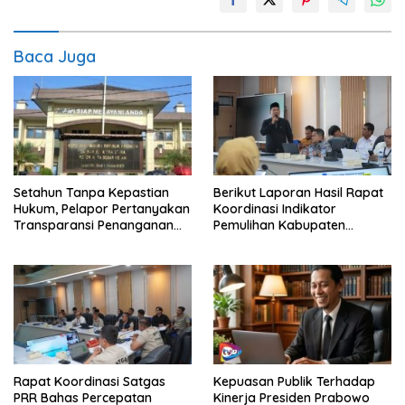
Baca Juga
Setahun Tanpa Kepastian
Berikut Laporan Hasil Rapat
Hukum, Pelapor Pertanyakan
Koordinasi Indikator
Transparansi Penanganan
Pemulihan Kabupaten
Laporan Dugaan Perzinahan
Langkat Kaposko Nasional
di Polrestabes Medan
Satgas PRR
Rapat Koordinasi Satgas
Kepuasan Publik Terhadap
PRR Bahas Percepatan
Kinerja Presiden Prabowo