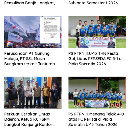
Pemulihan Banjir Langkat,
Subianto Semester I 2026
61.547 KK Dinyatakan Valid
Capai 81,5 Persen
oleh BPS
Perusahaan PT Gunung
PS PTPN III.U-15 THN Pesta
Melayu, PT SSL Masih
Gol, Libas PERSEDA FC 5-1 di
Bungkam terkait Tuntutan
Piala Soeratin 2026
Pembentukan LKS Bipartiet,
FSPMI Asahan: Surat Tuntutan
Sudah Dilayangkan
Perkuat Gerakan Lintas
PS PTPN III Menang Telak 4-0
Daerah, Ketua KC FSPMI
atas FC Perisai di Piala
Langkat Kunjungi Kantor
Soeratin U-15 Tahun 2026
Sekretariat Bekasi