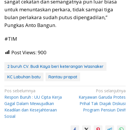
sangat cekatan dan semangatnya pun luar biasa
untuk menuntaskan perkara, tidak sampai tiga
bulan perlakara sudah putus dipengadilan,”
Pungkas Anto Bangun.
#TIM
Post Views:
900
2 buruh CV. Budi Kaya beri keterangan Wasnaker
KC Labuhan batu
Rantau prapat
Navigasi
Pos sebelumnya
Pos selanjutnya
Respon Buruh : UU Cipta Kerja
Karyawan Garuda Protes
pos
Gagal Dalam Mewujudkan
Prihal Tak Diajak Diskusi
Keadilan dan Kesejahteraan
Program Pensiun Dini!!
Sosial