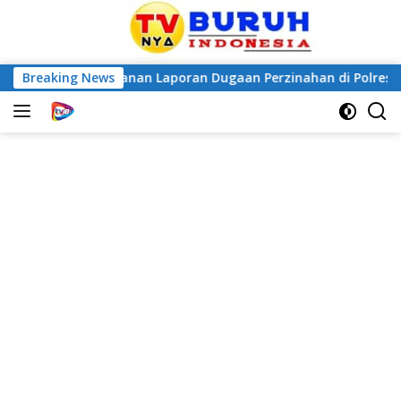
nanganan Laporan Dugaan Perzinahan di Polrestabes Medan
Breaking News