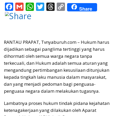
F
G
W
T
T
C
Share
ac
m
h
w
h
o
e
ai
at
itt
re
p
b
l
s
er
a
y
o
A
d
Li
RANTAU PRAPAT, Tvnyaburuh.com – Hukum harus
o
p
s
n
dijadikan sebagai panglima tertinggi yang harus
k
p
k
dihormati oleh semua warga negara tanpa
terkecuali, dan Hukum adalah semua aturan yang
mengandung pertimbangan kesusilaan ditunjukan
kepada tingkah laku manusia dalam masyarakat,
dan yang menjadi pedoman bagi penguasa-
penguasa negara dalam melakukan tugasnya.
Lambatnya proses hukum tindak pidana kejahatan
ketenagakerjaan yang dilakukan oleh Aparat