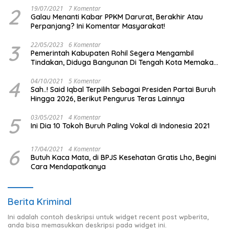
2
19/07/2021
7 Komentar
Galau Menanti Kabar PPKM Darurat, Berakhir Atau
Perpanjang? Ini Komentar Masyarakat!
3
22/05/2023
6 Komentar
Pemerintah Kabupaten Rohil Segera Mengambil
Tindakan, Diduga Bangunan Di Tengah Kota Memakan
Badan Jalan.
4
04/10/2021
5 Komentar
Sah..! Said Iqbal Terpilih Sebagai Presiden Partai Buruh
Hingga 2026, Berikut Pengurus Teras Lainnya
5
03/05/2021
4 Komentar
Ini Dia 10 Tokoh Buruh Paling Vokal di Indonesia 2021
6
17/04/2021
4 Komentar
Butuh Kaca Mata, di BPJS Kesehatan Gratis Lho, Begini
Cara Mendapatkanya
Berita Kriminal
Ini adalah contoh deskripsi untuk widget recent post wpberita,
anda bisa memasukkan deskripsi pada widget ini.