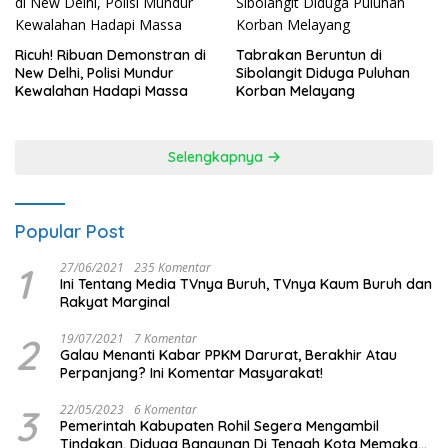
Ricuh! Ribuan Demonstran di
Tabrakan Beruntun di
New Delhi, Polisi Mundur
Sibolangit Diduga Puluhan
Kewalahan Hadapi Massa
Korban Melayang
Selengkapnya
Popular Post
1
27/06/2021
235 Komentar
Ini Tentang Media TVnya Buruh, TVnya Kaum Buruh dan
Rakyat Marginal
2
19/07/2021
7 Komentar
Galau Menanti Kabar PPKM Darurat, Berakhir Atau
Perpanjang? Ini Komentar Masyarakat!
3
22/05/2023
6 Komentar
Pemerintah Kabupaten Rohil Segera Mengambil
Tindakan, Diduga Bangunan Di Tengah Kota Memakan