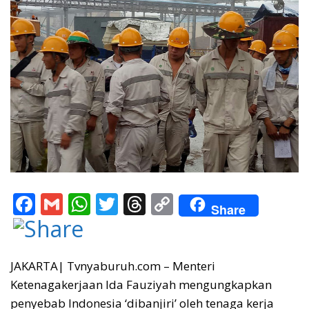
F
G
W
T
T
C
Share
ac
m
h
w
h
o
e
ai
at
itt
re
p
b
l
s
er
a
y
JAKARTA| Tvnyaburuh.com – Menteri
Ketenagakerjaan Ida Fauziyah mengungkapkan
o
A
d
Li
penyebab Indonesia ‘dibanjiri’ oleh tenaga kerja