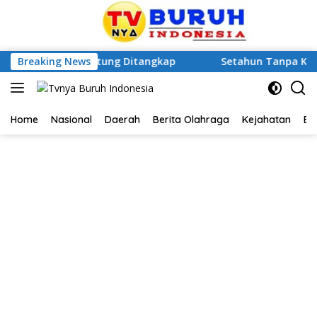
nsia di Betung Ditangkap
Breaking News
Setahun Tanpa Kepastian H
Home
Nasional
Daerah
Berita Olahraga
Kejahatan
Be