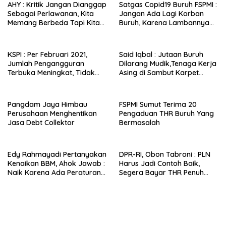
AHY : Kritik Jangan Dianggap
Satgas Copid19 Buruh FSPMI :
Sebagai Perlawanan, Kita
Jangan Ada Lagi Korban
Memang Berbeda Tapi Kita
Buruh, Karena Lambannya
Juga Merah Putih
Penanganan Medis
KSPI : Per Februari 2021,
Said Iqbal : Jutaan Buruh
Jumlah Pengangguran
Dilarang Mudik,Tenaga Kerja
Terbuka Meningkat, Tidak
Asing di Sambut Karpet
Menurun
Merah ?
Pangdam Jaya Himbau
FSPMI Sumut Terima 20
Perusahaan Menghentikan
Pengaduan THR Buruh Yang
Jasa Debt Collektor
Bermasalah
Edy Rahmayadi Pertanyakan
DPR-RI, Obon Tabroni : PLN
Kenaikan BBM, Ahok Jawab :
Harus Jadi Contoh Baik,
Naik Karena Ada Peraturan
Segera Bayar THR Penuh
Gubsu Sendiri?
Kepada Pekerja Alih Daya