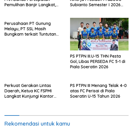
Pemulihan Banjir Langkat,
Subianto Semester I 2026
61.547 KK Dinyatakan Valid
Capai 81,5 Persen
oleh BPS
Perusahaan PT Gunung
Melayu, PT SSL Masih
Bungkam terkait Tuntutan
Pembentukan LKS Bipartiet,
FSPMI Asahan: Surat Tuntutan
Sudah Dilayangkan
PS PTPN III.U-15 THN Pesta
Gol, Libas PERSEDA FC 5-1 di
Piala Soeratin 2026
Perkuat Gerakan Lintas
PS PTPN III Menang Telak 4-0
Daerah, Ketua KC FSPMI
atas FC Perisai di Piala
Langkat Kunjungi Kantor
Soeratin U-15 Tahun 2026
Sekretariat Bekasi
Rekomendasi untuk kamu