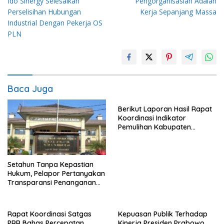
Ido Sinergy Selesaikan
Pengorganisasian Adalah
Perselisihan Hubungan
Kerja Sepanjang Massa
Industrial Dengan Pekerja OS
PLN
Baca Juga
Berikut Laporan Hasil Rapat
Koordinasi Indikator
Pemulihan Kabupaten
Langkat Kaposko Nasional
Satgas PRR
Setahun Tanpa Kepastian
Hukum, Pelapor Pertanyakan
Transparansi Penanganan
Laporan Dugaan Perzinahan
di Polrestabes Medan
Rapat Koordinasi Satgas
Kepuasan Publik Terhadap
PRR Bahas Percepatan
Kinerja Presiden Prabowo