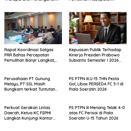
Laporan Dugaan Perzinahan
Langkat Kaposko Nasional
di Polrestabes Medan
Satgas PRR
Rapat Koordinasi Satgas
Kepuasan Publik Terhadap
PRR Bahas Percepatan
Kinerja Presiden Prabowo
Pemulihan Banjir Langkat,
Subianto Semester I 2026
61.547 KK Dinyatakan Valid
Capai 81,5 Persen
oleh BPS
Perusahaan PT Gunung
PS PTPN III.U-15 THN Pesta
Melayu, PT SSL Masih
Gol, Libas PERSEDA FC 5-1 di
Bungkam terkait Tuntutan
Piala Soeratin 2026
Pembentukan LKS Bipartiet,
FSPMI Asahan: Surat Tuntutan
Sudah Dilayangkan
Perkuat Gerakan Lintas
PS PTPN III Menang Telak 4-0
Daerah, Ketua KC FSPMI
atas FC Perisai di Piala
Langkat Kunjungi Kantor
Soeratin U-15 Tahun 2026
Sekretariat Bekasi