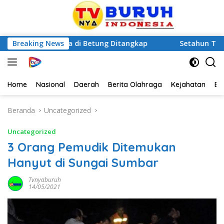
Nenek Lansia di Betung Ditangkap
Breaking News
Setahun Tanpa Kepa
Home
Nasional
Daerah
Berita Olahraga
Kejahatan
Be
Beranda
Uncategorized
Uncategorized
3 Orang Pemudik Ditemukan
Hanyut di Sungai Sumbar
Tvnyaburuh
14/05/2021