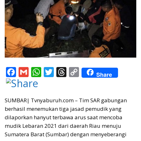
F
G
W
T
T
C
Share
ac
m
h
w
h
o
e
ai
at
itt
re
p
b
l
s
er
a
y
SUMBAR| Tvnyaburuh.com – Tim SAR gabungan
berhasil menemukan tiga jasad pemudik yang
o
A
d
Li
dilaporkan hanyut terbawa arus saat mencoba
o
p
s
n
mudik Lebaran 2021 dari daerah Riau menuju
k
p
k
Sumatera Barat (Sumbar) dengan menyeberangi