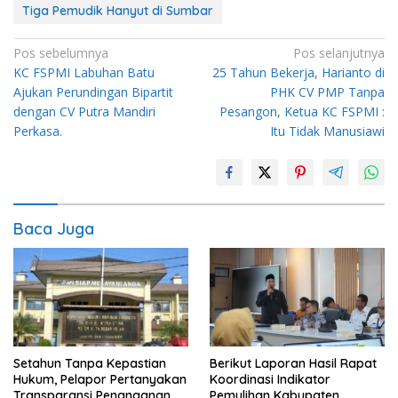
Tiga Pemudik Hanyut di Sumbar
Navigasi
Pos sebelumnya
Pos selanjutnya
KC FSPMI Labuhan Batu
25 Tahun Bekerja, Harianto di
pos
Ajukan Perundingan Bipartit
PHK CV PMP Tanpa
dengan CV Putra Mandiri
Pesangon, Ketua KC FSPMI :
Perkasa.
Itu Tidak Manusiawi
Baca Juga
Setahun Tanpa Kepastian
Berikut Laporan Hasil Rapat
Hukum, Pelapor Pertanyakan
Koordinasi Indikator
Transparansi Penanganan
Pemulihan Kabupaten