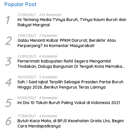
Popular Post
1
27/06/2021
235 Komentar
Ini Tentang Media TVnya Buruh, TVnya Kaum Buruh dan
Rakyat Marginal
2
19/07/2021
7 Komentar
Galau Menanti Kabar PPKM Darurat, Berakhir Atau
Perpanjang? Ini Komentar Masyarakat!
3
22/05/2023
6 Komentar
Pemerintah Kabupaten Rohil Segera Mengambil
Tindakan, Diduga Bangunan Di Tengah Kota Memakan
Badan Jalan.
4
04/10/2021
5 Komentar
Sah..! Said Iqbal Terpilih Sebagai Presiden Partai Buruh
Hingga 2026, Berikut Pengurus Teras Lainnya
5
03/05/2021
4 Komentar
Ini Dia 10 Tokoh Buruh Paling Vokal di Indonesia 2021
6
17/04/2021
4 Komentar
Butuh Kaca Mata, di BPJS Kesehatan Gratis Lho, Begini
Cara Mendapatkanya