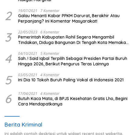
2
19/07/2021
7 Komentar
Galau Menanti Kabar PPKM Darurat, Berakhir Atau
Perpanjang? Ini Komentar Masyarakat!
3
22/05/2023
6 Komentar
Pemerintah Kabupaten Rohil Segera Mengambil
Tindakan, Diduga Bangunan Di Tengah Kota Memakan
Badan Jalan.
4
04/10/2021
5 Komentar
Sah..! Said Iqbal Terpilih Sebagai Presiden Partai Buruh
Hingga 2026, Berikut Pengurus Teras Lainnya
5
03/05/2021
4 Komentar
Ini Dia 10 Tokoh Buruh Paling Vokal di Indonesia 2021
6
17/04/2021
4 Komentar
Butuh Kaca Mata, di BPJS Kesehatan Gratis Lho, Begini
Cara Mendapatkanya
Berita Kriminal
Ini adalah contoh deskripsi untuk widget recent post wpberita,