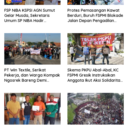
FSP NIBA KSPSI AGN Sumut
Protes Pemasangan Kawat
Gelar Musda, Sekretaris
Berduri, Buruh FSPMI Blokade
Umum SP NIBA Hadir
Jalan Depan Pengadilan
Membuka Acara
Negeri Surabaya
PT Win Textile, Serikat
Skema PKPU Abal-Abal, KC
Pekerja, dan Warga Kompak
FSPMI Gresik Instruksikan
Ngosrek Bareng Demi
Anggota Ikut Aksi Solidaritas
Lingkungan Bersih
di PN Surabaya