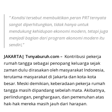
b
l
s
er
a
y
o
A
d
Li
” Kondisi tersebut membuktikan peran PRT ternyata
o
p
s
n
sangat diperhitungkan, tidak hanya untuk
k
p
k
mendukung kehidupan ekonomi modern, tetapi juga
menjadi bagian dari program ekonomi modern itu
sendiri,”
JAKARTA| Tvnyaburuh.com –
Kontribusi pekerja
rumah tangga sebagai penopang keluarga sejak
zaman dulu dirasakan oleh masyarakat Indonesia,
terutama masyarakat di Jakarta dan kota-kota
besar. Meski demikian, keberadaan pekerja rumah
tangga masih dipandang sebelah mata. Akibatnya,
perlindungan, penghargaan, dan pemenuhan atas
hak-hak mereka masih jauh dari harapan.