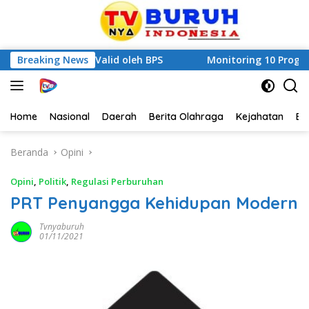
 Valid oleh BPS
Breaking News
Monitoring 10 Program Pokok PKK, Bu
Home
Nasional
Daerah
Berita Olahraga
Kejahatan
Be
Beranda
Opini
Opini
,
Politik
,
Regulasi Perburuhan
PRT Penyangga Kehidupan Modern
Tvnyaburuh
01/11/2021