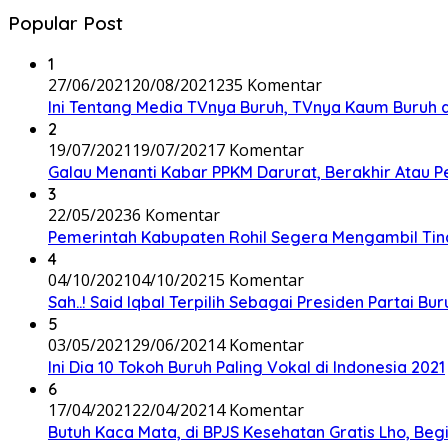
Popular Post
1
27/06/2021
20/08/2021
235 Komentar
Ini Tentang Media TVnya Buruh, TVnya Kaum Buruh 
2
19/07/2021
19/07/2021
7 Komentar
Galau Menanti Kabar PPKM Darurat, Berakhir Atau 
3
22/05/2023
6 Komentar
Pemerintah Kabupaten Rohil Segera Mengambil Tin
4
04/10/2021
04/10/2021
5 Komentar
Sah..! Said Iqbal Terpilih Sebagai Presiden Partai B
5
03/05/2021
29/06/2021
4 Komentar
Ini Dia 10 Tokoh Buruh Paling Vokal di Indonesia 2021
6
17/04/2021
22/04/2021
4 Komentar
Butuh Kaca Mata, di BPJS Kesehatan Gratis Lho, Be