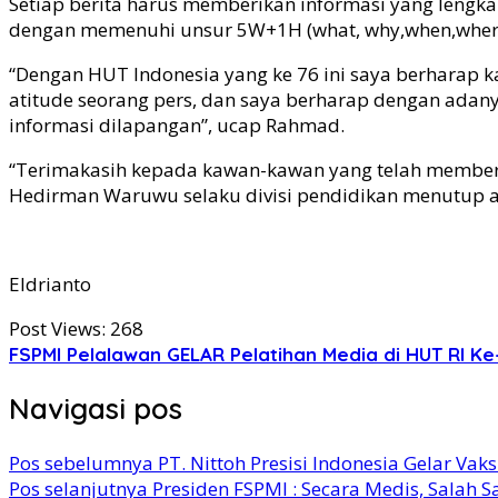
Setiap berita harus memberikan informasi yang leng
dengan memenuhi unsur 5W+1H (what, why,when,where
“Dengan HUT Indonesia yang ke 76 ini saya berharap 
atitude seorang pers, dan saya berharap dengan adan
informasi dilapangan”, ucap Rahmad.
“Terimakasih kepada kawan-kawan yang telah memberi
Hedirman Waruwu selaku divisi pendidikan menutup age
Eldrianto
Post Views:
268
FSPMI Pelalawan GELAR Pelatihan Media di HUT RI Ke
Navigasi pos
Pos sebelumnya
PT. Nittoh Presisi Indonesia Gelar Vak
Pos selanjutnya
Presiden FSPMI : Secara Medis, Salah 