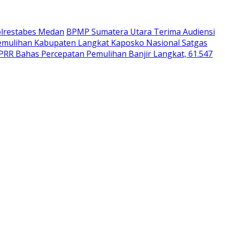
olrestabes Medan
BPMP Sumatera Utara Terima Audiensi
 Pemulihan Kabupaten Langkat Kaposko Nasional Satgas
 PRR Bahas Percepatan Pemulihan Banjir Langkat, 61.547