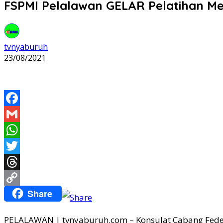
FSPMI Pelalawan GELAR Pelatihan Med
tvnyaburuh
23/08/2021
Facebook
Gmail
WhatsApp
Twitter
Threads
Share
Copy
Link
PELALAWAN | tvnyaburuh.com – Konsulat Cabang Federa