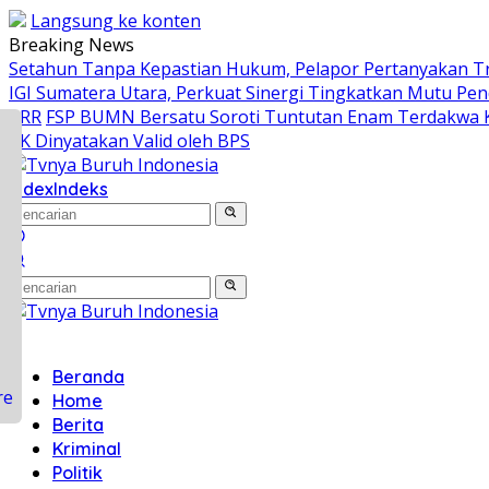
Langsung ke konten
Breaking News
Setahun Tanpa Kepastian Hukum, Pelapor Pertanyakan T
IGI Sumatera Utara, Perkuat Sinergi Tingkatkan Mutu Pen
PRR
FSP BUMN Bersatu Soroti Tuntutan Enam Terdakwa 
KK Dinyatakan Valid oleh BPS
ook
index
Indeks
sApp
r
ds
Beranda
Home
Berita
Kriminal
Politik