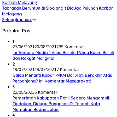
Tabrakan Beruntun di Sibolangit Diduga Puluhan Korban
Melayang
Selengkapnya
Popular Post
1
27/06/2021
20/08/2021
235 Komentar
Ini Tentang Media TVnya Buruh, TVnya Kaum Buruh
dan Rakyat Marginal
2
19/07/2021
19/07/2021
7 Komentar
Galau Menanti Kabar PPKM Darurat, Berakhir Atau
Perpanjang? Ini Komentar Masyarakat!
3
22/05/2023
6 Komentar
Pemerintah Kabupaten Rohil Segera Mengambil
Tindakan, Diduga Bangunan Di Tengah Kota
Memakan Badan Jalan.
4