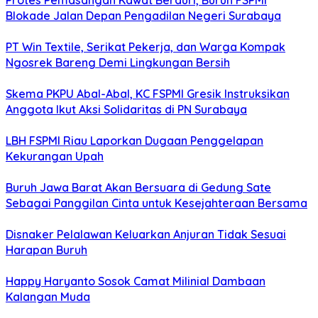
Protes Pemasangan Kawat Berduri, Buruh FSPMI
Blokade Jalan Depan Pengadilan Negeri Surabaya
PT Win Textile, Serikat Pekerja, dan Warga Kompak
Ngosrek Bareng Demi Lingkungan Bersih
Skema PKPU Abal-Abal, KC FSPMI Gresik Instruksikan
Anggota Ikut Aksi Solidaritas di PN Surabaya
LBH FSPMI Riau Laporkan Dugaan Penggelapan
Kekurangan Upah
Buruh Jawa Barat Akan Bersuara di Gedung Sate
Sebagai Panggilan Cinta untuk Kesejahteraan Bersama
Disnaker Pelalawan Keluarkan Anjuran Tidak Sesuai
Harapan Buruh
Happy Haryanto Sosok Camat Milinial Dambaan
Kalangan Muda