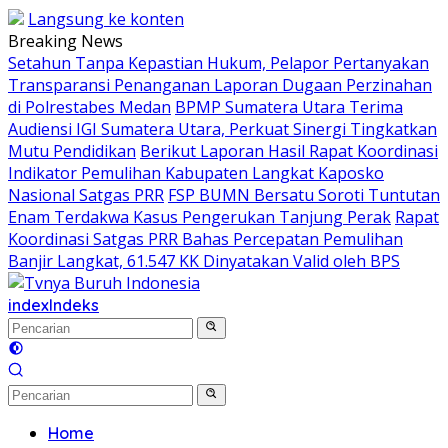
Langsung ke konten
Breaking News
Setahun Tanpa Kepastian Hukum, Pelapor Pertanyakan
Transparansi Penanganan Laporan Dugaan Perzinahan
di Polrestabes Medan
BPMP Sumatera Utara Terima
Audiensi IGI Sumatera Utara, Perkuat Sinergi Tingkatkan
Mutu Pendidikan
Berikut Laporan Hasil Rapat Koordinasi
Indikator Pemulihan Kabupaten Langkat Kaposko
Nasional Satgas PRR
FSP BUMN Bersatu Soroti Tuntutan
Enam Terdakwa Kasus Pengerukan Tanjung Perak
Rapat
Koordinasi Satgas PRR Bahas Percepatan Pemulihan
Banjir Langkat, 61.547 KK Dinyatakan Valid oleh BPS
index
Indeks
Home