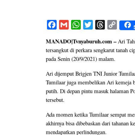
y
p
r
d
L
s
i
F
G
W
T
T
C
n
ac
m
h
w
h
o
k
MANADO|Tvnyaburuh.com –
e
ai
at
itt
re
Ari Tahi
p
tersangkut di perkara sengkarut tanah ci
b
l
s
er
a
y
pada Senin (20/9/2021) malam.
o
A
d
Li
o
p
s
n
Ari dijemput Brigjen TNI Junior Tumilaa
k
p
k
Tumilaar juga membelikan Ari kemeja 
putih. Di depan pintu masuk halaman 
tersebut.
Ada momen ketika Tumilaar sempat mene
akhirnya bisa dibebaskan dari tahanan ke
mendapatkan perlindungan.