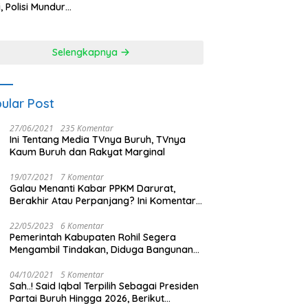
Melayang
i, Polisi Mundur
alahan Hadapi
sa
Selengkapnya
ular Post
27/06/2021
235 Komentar
Ini Tentang Media TVnya Buruh, TVnya
Kaum Buruh dan Rakyat Marginal
19/07/2021
7 Komentar
Galau Menanti Kabar PPKM Darurat,
Berakhir Atau Perpanjang? Ini Komentar
Masyarakat!
22/05/2023
6 Komentar
Pemerintah Kabupaten Rohil Segera
Mengambil Tindakan, Diduga Bangunan
Di Tengah Kota Memakan Badan Jalan.
04/10/2021
5 Komentar
Sah..! Said Iqbal Terpilih Sebagai Presiden
Partai Buruh Hingga 2026, Berikut