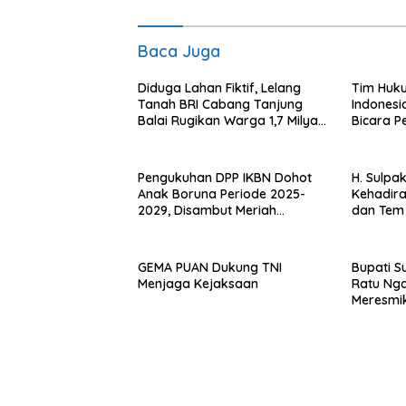
Baca Juga
Diduga Lahan Fiktif, Lelang
Tim Huk
Tanah BRI Cabang Tanjung
Indonesi
Balai Rugikan Warga 1,7 Milyar
Bicara P
Rupiah
Istana R
Kuta
Pengukuhan DPP IKBN Dohot
H. Sulpa
Anak Boruna Periode 2025-
Kehadira
2029, Disambut Meriah
dan Tem
Gondang Sembilan, “Rap Ro..
Rejo
Rap Ra, Rap Ra.. Rap Ro”
GEMA PUAN Dukung TNI
Bupati S
Menjaga Kejaksaan
Ratu Ng
Meresmi
Operasio
Kerja