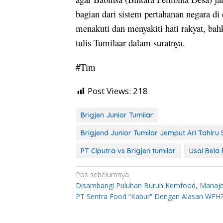
bagian dari sistem pertahanan negara di d
menakuti dan menyakiti hati rakyat, bahk
tulis Tumilaar dalam suratnya.
#Tim
Post Views:
218
Brigjen Junior Tumilar
Brigjend Junior Tumilar Jemput Ari Tahir
PT Ciputra vs Brigjen tumilar
Usai Bela
Navigasi
Pos sebelumnya
Disambangi Puluhan Buruh Kemfood, Mana
pos
PT Sentra Food “Kabur” Dengan Alasan WFH