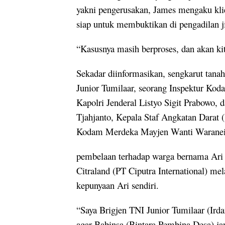
yakni pengerusakan, James mengaku klie
siap untuk membuktikan di pengadilan jik
“Kasusnya masih berproses, dan akan kit
Sekadar diinformasikan, sengkarut tanah 
Junior Tumilaar, seorang Inspektur Kod
Kapolri Jenderal Listyo Sigit Prabowo,
Tjahjanto, Kepala Staf Angkatan Darat
Kodam Merdeka Mayjen Wanti Waranei
pembelaan terhadap warga bernama Ari 
Citraland (PT Ciputra International) me
kepunyaan Ari sendiri.
“Saya Brigjen TNI Junior Tumilaar (I
agar Babinsa (Bintara Pembina Desa) jan