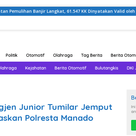
 Banjir Langkat, 61.547 KK Dinyatakan Valid oleh BPS
Politik
Otomotif
Olahraga
Tag Berita
Berita Otom
Olahraga
Kejahatan
Berita Otomotif
Bulutangkis
DKI 
B
igjen Junior Tumilar Jemput
In
an
baskan Polresta Manado