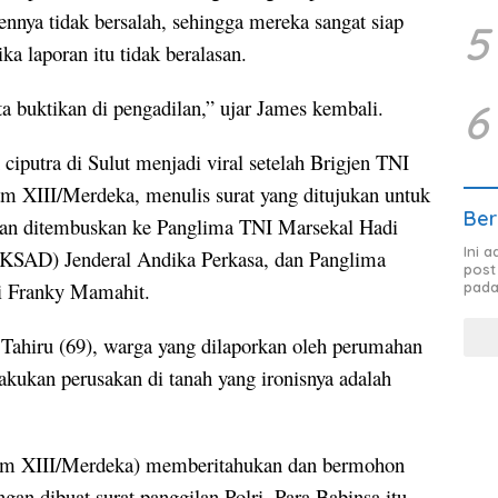
nnya tidak bersalah, sehingga mereka sangat siap
5
a laporan itu tidak beralasan.
a buktikan di pengadilan,” ujar James kembali.
6
ciputra di Sulut menjadi viral setelah Brigjen TNI
am XIII/Merdeka, menulis surat yang ditujukan untuk
Ber
 dan ditembuskan ke Panglima TNI Marsekal Hadi
Ini 
 (KSAD) Jenderal Andika Perkasa, dan Panglima
post
 Franky Mamahit.
pada
Tahiru (69), warga yang dilaporkan oleh perumahan
lakukan perusakan di tanah yang ironisnya adalah
rdam XIII/Merdeka) memberitahukan dan bermohon
gan dibuat surat panggilan Polri. Para Babinsa itu