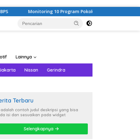
Monitoring 10 Program Pokok PKK, Bupati Way Kanan Dorong 
otif
Lainnya
Jakarta
Nissan
Gerindra
erita Terbaru
i adalah contoh judul deskripsi yang bisa
da isi dan sesuaikan pada widget
Selengkapnya