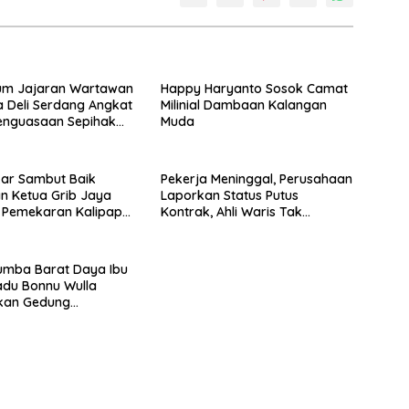
um Jajaran Wartawan
Happy Haryanto Sosok Camat
a Deli Serdang Angkat
Milinial Dambaan Kalangan
enguasaan Sepihak
Muda
aja Urung Sepuluh Dua
kar Sambut Baik
Pekerja Meninggal, Perusahaan
n Ketua Grib Jaya
Laporkan Status Putus
 Pemekaran Kalipapan
Kontrak, Ahli Waris Tak
Kunjung Terima JKM dari BPJS
TK
umba Barat Daya Ibu
adu Bonnu Wulla
kan Gedung
nal Balai Latihan