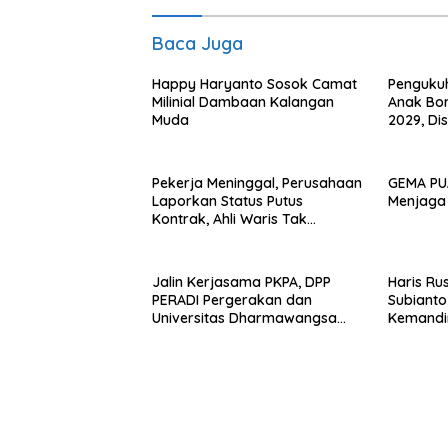
Baca Juga
Happy Haryanto Sosok Camat
Penguku
Milinial Dambaan Kalangan
Anak Bor
Muda
2029, Di
Gondang 
Rap Ra, 
Pekerja Meninggal, Perusahaan
GEMA PU
Laporkan Status Putus
Menjaga
Kontrak, Ahli Waris Tak
Kunjung Terima JKM dari BPJS
TK
Jalin Kerjasama PKPA, DPP
Haris Ru
PERADI Pergerakan dan
Subianto
Universitas Dharmawangsa
Kemandir
Tandatangani MoU dan MoA
Guncang