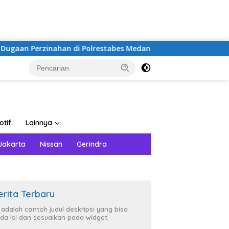
nahan di Polrestabes Medan
BPMP Sumatera Utara Teri
otif
Lainnya
Jakarta
Nissan
Gerindra
erita Terbaru
i adalah contoh judul deskripsi yang bisa
da isi dan sesuaikan pada widget