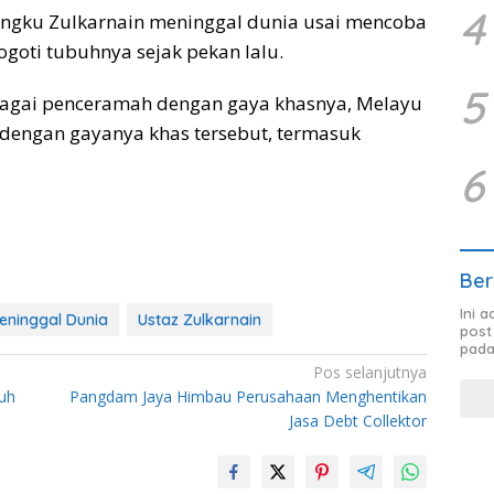
4
engku Zulkarnain meninggal dunia usai mencoba
goti tubuhnya sejak pekan lalu.
5
bagai penceramah dengan gaya khasnya, Melayu
engan gayanya khas tersebut, termasuk
6
Ber
Ini 
eninggal Dunia
Ustaz Zulkarnain
post
pada
Pos selanjutnya
uh
Pangdam Jaya Himbau Perusahaan Menghentikan
Jasa Debt Collektor