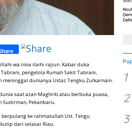
Ricu
Dem
Delh
Kew
Mas
Share
Pop
lahi wa inna ilaihi rajiun. Kabar duka
Tabrani, pengelola Rumah Sakit Tabrani,
1
 meninggal dunianya Ustaz Tengku Zulkarnain.
2
dunia saat azan Maghrib atau berbuka puasa,
lan Sudirman, Pekanbaru.
3
lah berpulang ke rahmatullah Ust. Tengu
kutip dari selasar Riau.