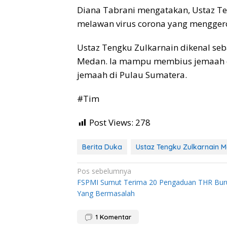
Diana Tabrani mengatakan, Ustaz T
melawan virus corona yang menggero
Ustaz Tengku Zulkarnain dikenal se
Medan. Ia mampu membius jemaah d
jemaah di Pulau Sumatera.
#Tim
Post Views:
278
Berita Duka
Ustaz Tengku Zulkarnain M
Navigasi
Pos sebelumnya
FSPMI Sumut Terima 20 Pengaduan THR Bur
pos
Yang Bermasalah
1
Komentar