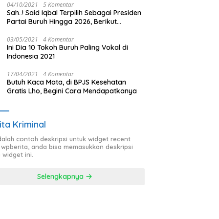
04/10/2021
5 Komentar
Sah..! Said Iqbal Terpilih Sebagai Presiden
Partai Buruh Hingga 2026, Berikut
Pengurus Teras Lainnya
03/05/2021
4 Komentar
Ini Dia 10 Tokoh Buruh Paling Vokal di
Indonesia 2021
17/04/2021
4 Komentar
Butuh Kaca Mata, di BPJS Kesehatan
Gratis Lho, Begini Cara Mendapatkanya
ita Kriminal
adalah contoh deskripsi untuk widget recent
 wpberita, anda bisa memasukkan deskripsi
 widget ini.
Selengkapnya