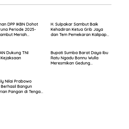
han DPP IKBN Dohot
H. Sulpakar Sambut Baik
una Periode 2025-
Kehadiran Ketua Grib Jaya
sambut Meriah
dan Tem Pemekaran Kalipapan
Sembilan, “Rap Ro..
Rejo
Rap Ra.. Rap Ro”
AN Dukung TNI
Bupati Sumba Barat Daya Ibu
 Kejaksaan
Ratu Ngadu Bonnu Wulla
Meresmikan Gedung
Operasional Balai Latihan
Kerja
sly Nilai Prabowo
 Berhasil Bangun
ian Pangan di Tengah
an Global