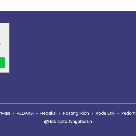
n
ivasi
REDAKSI
Redaksi
Pasang Iklan
Kode Etik
Pedoma
@Hak cipta tvnyaburuh