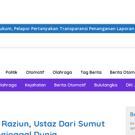
Langsung
ke
konten
r Pertanyakan Transparansi Penanganan Laporan Dugaan Perzi
Politik
Otomotif
Olahraga
Tag Berita
Berita Otom
Olahraga
Kejahatan
Berita Otomotif
Bulutangkis
DKI 
B
ihi Raziun, Ustaz Dari Sumut
In
an
ninggal Dunia