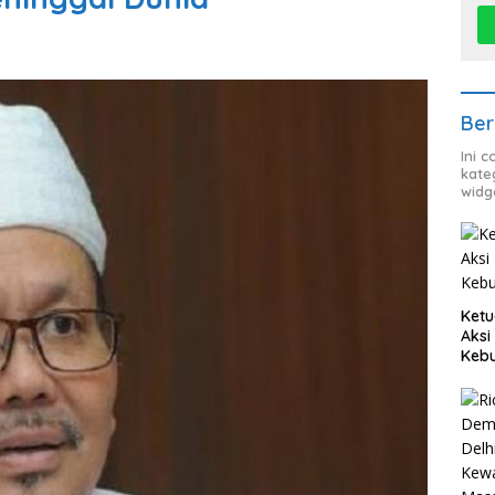
Ber
Ini 
kate
widg
Ketu
Aksi
Keb