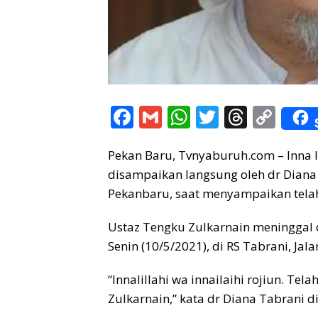
F
G
W
T
T
C
ac
m
h
w
h
o
Pekan Baru, Tvnyaburuh.com – Inna lil
e
ai
at
itt
re
p
disampaikan langsung oleh dr Diana 
b
l
s
er
a
y
Pekanbaru, saat menyampaikan telah
o
A
d
Li
o
p
s
n
Ustaz Tengku Zulkarnain meninggal 
Senin (10/5/2021), di RS Tabrani, Ja
k
p
k
“Innalillahi wa innailaihi rojiun. Te
Zulkarnain,” kata dr Diana Tabrani di