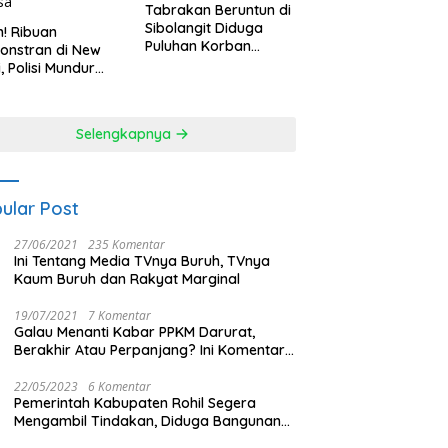
Tabrakan Beruntun di
Sibolangit Diduga
h! Ribuan
Puluhan Korban
onstran di New
Melayang
i, Polisi Mundur
alahan Hadapi
sa
Selengkapnya
ular Post
27/06/2021
235 Komentar
Ini Tentang Media TVnya Buruh, TVnya
Kaum Buruh dan Rakyat Marginal
19/07/2021
7 Komentar
Galau Menanti Kabar PPKM Darurat,
Berakhir Atau Perpanjang? Ini Komentar
Masyarakat!
22/05/2023
6 Komentar
Pemerintah Kabupaten Rohil Segera
Mengambil Tindakan, Diduga Bangunan
Di Tengah Kota Memakan Badan Jalan.