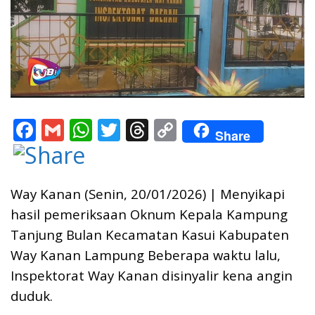
F
G
W
T
T
C
Share
ac
m
h
w
h
o
e
ai
at
itt
re
p
b
l
s
er
a
y
Way Kanan (Senin, 20/01/2026) | Menyikapi
o
A
d
Li
hasil pemeriksaan Oknum Kepala Kampung
Tanjung Bulan Kecamatan Kasui Kabupaten
o
p
s
n
Way Kanan Lampung Beberapa waktu lalu,
k
p
k
Inspektorat Way Kanan disinyalir kena angin
duduk.