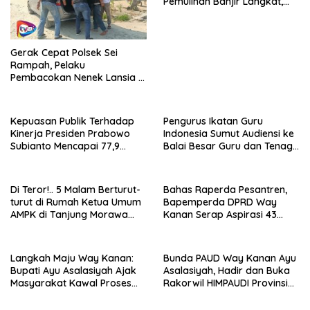
Pemulihan Banjir Langkat,
61.547 KK Dinyatakan Valid
oleh BPS
Gerak Cepat Polsek Sei
Rampah, Pelaku
Pembacokan Nenek Lansia di
Betung Ditangkap
Kepuasan Publik Terhadap
Pengurus Ikatan Guru
Kinerja Presiden Prabowo
Indonesia Sumut Audiensi ke
Subianto Mencapai 77,9
Balai Besar Guru dan Tenaga
Persen
Kependidikan Provinsi
Sumatera Utara.
Di Teror!.. 5 Malam Berturut-
Bahas Raperda Pesantren,
turut di Rumah Ketua Umum
Bapemperda DPRD Way
AMPK di Tanjung Morawa
Kanan Serap Aspirasi 43
Hingga Bunyi Suara Keras di
Pimpinan
Atap Rumahnya
Langkah Maju Way Kanan:
Bunda PAUD Way Kanan Ayu
Bupati Ayu Asalasiyah Ajak
Asalasiyah, Hadir dan Buka
Masyarakat Kawal Proses
Rakorwil HIMPAUDI Provinsi
Penetapan Wakil Bupati
Lampung