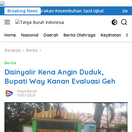
Langsung
ke
bangan dan Do’akan Kesembuhan Said Iqbal
Breaking News
Gerak Cepa
konten
Home
Nasional
Daerah
Berita Olahraga
Kejahatan
Be
Beranda
Berita
Berita
Disinyalir Kena Angin Duduk,
Bupati Way Kanan Evaluasi Geh
Tvnya Buruh
19/01/2026