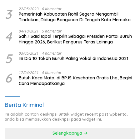
3
22/05/2023
6 Komentar
Pemerintah Kabupaten Rohil Segera Mengambil
Tindakan, Diduga Bangunan Di Tengah Kota Memakan
Badan Jalan.
4
04/10/2021
5 Komentar
Sah..! Said Iqbal Terpilih Sebagai Presiden Partai Buruh
Hingga 2026, Berikut Pengurus Teras Lainnya
5
03/05/2021
4 Komentar
Ini Dia 10 Tokoh Buruh Paling Vokal di Indonesia 2021
6
17/04/2021
4 Komentar
Butuh Kaca Mata, di BPJS Kesehatan Gratis Lho, Begini
Cara Mendapatkanya
Berita Kriminal
Ini adalah contoh deskripsi untuk widget recent post wpberita,
anda bisa memasukkan deskripsi pada widget ini.
Selengkapnya