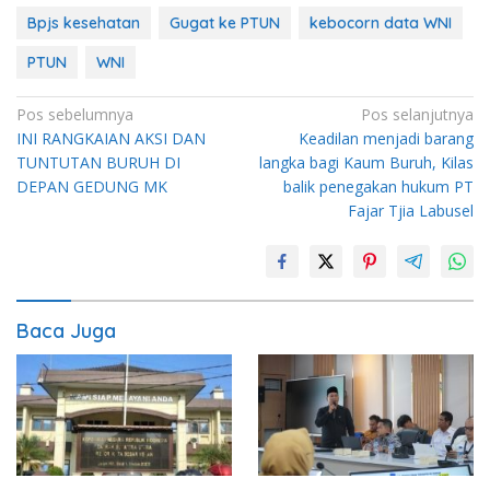
Bpjs kesehatan
Gugat ke PTUN
kebocorn data WNI
PTUN
WNI
Navigasi
Pos sebelumnya
Pos selanjutnya
INI RANGKAIAN AKSI DAN
Keadilan menjadi barang
pos
TUNTUTAN BURUH DI
langka bagi Kaum Buruh, Kilas
DEPAN GEDUNG MK
balik penegakan hukum PT
Fajar Tjia Labusel
Baca Juga