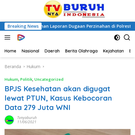
 Penanganan Laporan Dugaan Perzinahan di Polrestabes Meda
Breaking News
Home
Nasional
Daerah
Berita Olahraga
Kejahatan
Be
Beranda
Hukum
Hukum
,
Politik
,
Uncategorized
BPJS Kesehatan akan digugat
lewat PTUN, Kasus Kebocoran
Data 279 Juta WNI
Tvnyaburuh
11/06/2021