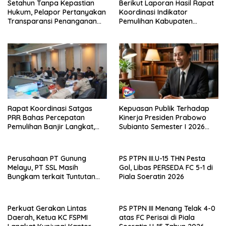
Setahun Tanpa Kepastian
Berikut Laporan Hasil Rapat
Hukum, Pelapor Pertanyakan
Koordinasi Indikator
Transparansi Penanganan
Pemulihan Kabupaten
Laporan Dugaan Perzinahan
Langkat Kaposko Nasional
di Polrestabes Medan
Satgas PRR
Rapat Koordinasi Satgas
Kepuasan Publik Terhadap
PRR Bahas Percepatan
Kinerja Presiden Prabowo
Pemulihan Banjir Langkat,
Subianto Semester I 2026
61.547 KK Dinyatakan Valid
Capai 81,5 Persen
oleh BPS
Perusahaan PT Gunung
PS PTPN III.U-15 THN Pesta
Melayu, PT SSL Masih
Gol, Libas PERSEDA FC 5-1 di
Bungkam terkait Tuntutan
Piala Soeratin 2026
Pembentukan LKS Bipartiet,
FSPMI Asahan: Surat Tuntutan
Sudah Dilayangkan
Perkuat Gerakan Lintas
PS PTPN III Menang Telak 4-0
Daerah, Ketua KC FSPMI
atas FC Perisai di Piala