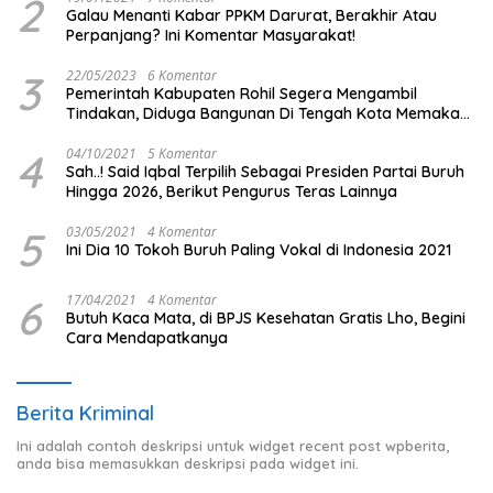
2
Galau Menanti Kabar PPKM Darurat, Berakhir Atau
Perpanjang? Ini Komentar Masyarakat!
3
22/05/2023
6 Komentar
Pemerintah Kabupaten Rohil Segera Mengambil
Tindakan, Diduga Bangunan Di Tengah Kota Memakan
Badan Jalan.
4
04/10/2021
5 Komentar
Sah..! Said Iqbal Terpilih Sebagai Presiden Partai Buruh
Hingga 2026, Berikut Pengurus Teras Lainnya
5
03/05/2021
4 Komentar
Ini Dia 10 Tokoh Buruh Paling Vokal di Indonesia 2021
6
17/04/2021
4 Komentar
Butuh Kaca Mata, di BPJS Kesehatan Gratis Lho, Begini
Cara Mendapatkanya
Berita Kriminal
Ini adalah contoh deskripsi untuk widget recent post wpberita,
anda bisa memasukkan deskripsi pada widget ini.