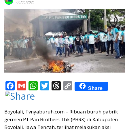
06/05/2021
F
G
W
T
T
C
Share
ac
m
h
w
h
o
e
ai
at
itt
re
p
b
l
s
er
a
y
Boyolali, Tvnyaburuh.com – Ribuan buruh pabrik
germen PT Pan Brothers Tbk (PBRX) di Kabupaten
o
A
d
Li
Boyolali, Jawa Tengah, terlihat melakukan aksi