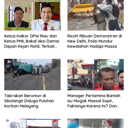
Ketua Inakor DPW Riau dan
Ricuh! Ribuan Demonstran di
Ketua PMII, Bakal Aksi Damai
New Delhi, Polisi Mundur
Depan Kejari Rohil, Terkait
Kewalahan Hadapi Massa
Kebungkaman DKPP Rohil
Tabrakan Beruntun di
Manager Pertamina Bantah
Sibolangit Diduga Puluhan
Isu Mogok Massal Sopir,
Korban Melayang
Faktanya Karena Ini? Dan
BBM Bakal Pulih Dalam Dua
Hari di Sumut