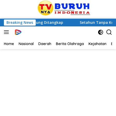
sia di Betung Ditangkap
Breaking News
Setahun Tanpa Kepastian Huk
Home
Nasional
Daerah
Berita Olahraga
Kejahatan
Be