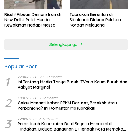
Ricuh! Ribuan Demonstran di
Tabrakan Beruntun di
New Delhi, Polisi Mundur
Sibolangit Diduga Puluhan
Kewalahan Hadapi Massa
Korban Melayang
Selengkapnya
Popular Post
1
27/06/2021
235 Komentar
Ini Tentang Media TVnya Buruh, TVnya Kaum Buruh dan
Rakyat Marginal
2
19/07/2021
7 Komentar
Galau Menanti Kabar PPKM Darurat, Berakhir Atau
Perpanjang? Ini Komentar Masyarakat!
3
22/05/2023
6 Komentar
Pemerintah Kabupaten Rohil Segera Mengambil
Tindakan, Diduga Bangunan Di Tengah Kota Memakan