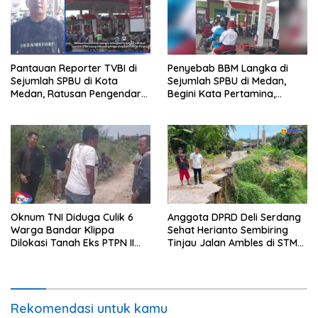
Pantauan Reporter TVBI di
Penyebab BBM Langka di
Sejumlah SPBU di Kota
Sejumlah SPBU di Medan,
Medan, Ratusan Pengendara
Begini Kata Pertamina,
Masih Mengalami Antrean
Penarik Betor: Udah Hilang
Panjang
Kesabaran Ku
Oknum TNI Diduga Culik 6
Anggota DPRD Deli Serdang
Warga Bandar Klippa
Sehat Herianto Sembiring
Dilokasi Tanah Eks PTPN II
Tinjau Jalan Ambles di STM
Percut Sei Tuan
Hilir Menuju STM Hulu
Rekomendasi untuk kamu