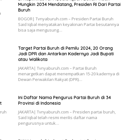
Mungkin 2034 Mendatang, Presiden RI Dari Partai
Buruh
a
BOGOR| Tvnyaburuh.com – Presiden Partai Buruh
Said Iqbal menyatakan keyakinan Partai besutannya
bisa saja mengusung…
Target Partai Buruh di Pemilu 2024, 20 Orang
Jadi DPR dan Antarkan Kadernya Jadi Bupati
atau Walikota
JAKARTA| Tvnyaburuh.com – Partai Buruh
menargetkan dapat menempatkan 15-20 kadernya di
Dewan Perwakilan Rakyat (DPR)…
Ini Daftar Nama Pengurus Partai Buruh di 34
t
Provinsi di Indonesia
uruh
JAKARTA| Tvnyaburuh.com – Presiden partai buruh,
Said Iqbal telah resmi merilis daftar nama
pengurusnya untuk…