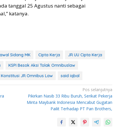
pada tanggal 25 Agustus nanti sebagai
l,” katanya.
Kawal Sidang MK
Cipta Kerja
JR UU Cipta Kerja
a
KSPI Besok Aksi Tolak Omnibuslaw
onstitusi JR Omnibus Law
said iqbal
Pos selanjutnya
ara
Pikirkan Nasib 33 Ribu Buruh, Serikat Pekerja
Minta Maybank Indonesia Mencabut Gugatan
Pailit Terhadap PT Pan Brothers,