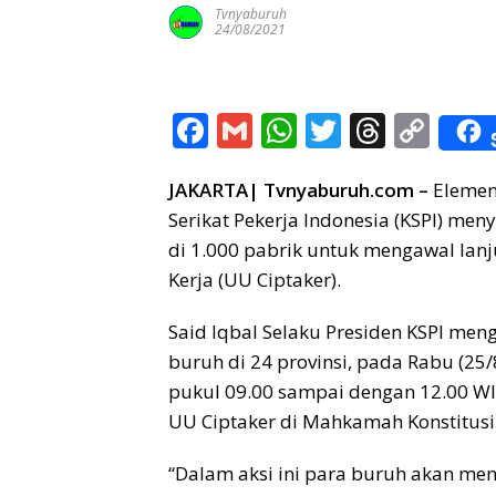
y
p
Tvnyaburuh
r
d
24/08/2021
L
s
i
n
F
G
W
T
T
C
k
ac
m
h
w
h
o
JAKARTA| Tvnyaburuh.com –
e
ai
at
itt
re
Elemen
p
Serikat Pekerja Indonesia (KSPI) men
b
l
s
er
a
y
di 1.000 pabrik untuk mengawal lanj
o
A
d
Li
Kerja (UU Ciptaker).
o
p
s
n
Said Iqbal Selaku Presiden KSPI men
k
p
k
buruh di 24 provinsi, pada Rabu (25/
pukul 09.00 sampai dengan 12.00 WI
UU Ciptaker di Mahkamah Konstitusi
“Dalam aksi ini para buruh akan me