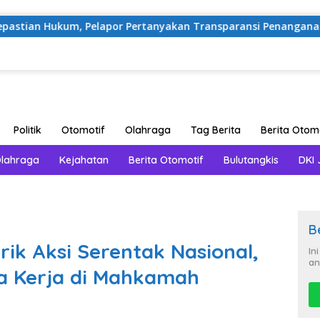
, Pelapor Pertanyakan Transparansi Penanganan Laporan Duga
Politik
Otomotif
Olahraga
Tag Berita
Berita Otom
Olahraga
Kejahatan
Berita Otomotif
Bulutangkis
DKI 
B
rik Aksi Serentak Nasional,
In
an
a Kerja di Mahkamah