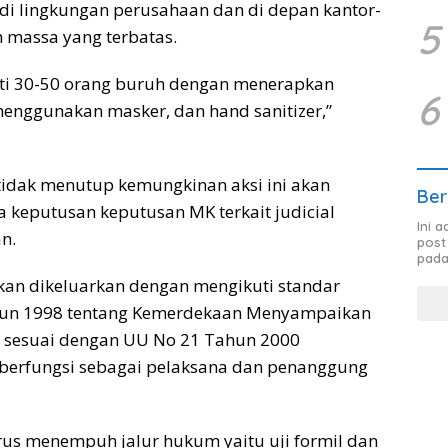
 di lingkungan perusahaan dan di depan kantor-
5
h massa yang terbatas.
kuti 30-50 orang buruh dengan menerapkan
6
menggunakan masker, dan hand sanitizer,”
tidak menutup kemungkinan aksi ini akan
Ber
 keputusan keputusan MK terkait judicial
Ini 
n.
post
pada
akan dikeluarkan dengan mengikuti standar
ahun 1998 tentang Kemerdekaan Menyampaikan
sesuai dengan UU No 21 Tahun 2000
 berfungsi sebagai pelaksana dan penanggung
rus menempuh jalur hukum yaitu uji formil dan