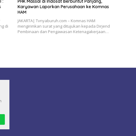
 :
PHK Massal di Indosat Berbuntut Panjang,
s
Karyawan Laporkan Perusahaan ke Komnas
HAM
r
JAKARTA| Tvnyaburuh.com – Komnas HAM
ng di
mengirimkan surat yang ditujukan kepada Dirjend
Pembinaan dan Pengawasan Ketenagakerjaan…
n