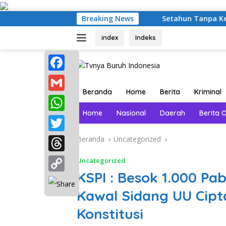
Langsung
ke
Breaking News
Setahun Tanpa Kepastian Hukum
konten
index
Indeks
F
Beranda
Home
Berita
Kriminal
a
G
c
Home
Nasional
Daerah
Berita 
m
W
e
a
h
T
Beranda
Uncategorized
b
i
a
w
o
T
Uncategorized
l
t
i
KSPI : Besok 1.000 Pab
o
h
C
s
t
k
r
Kawal Sidang UU Cipt
o
A
t
e
Konstitusi
p
p
e
a