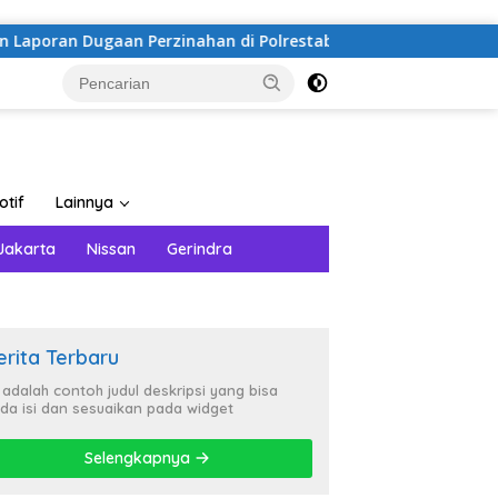
an Perzinahan di Polrestabes Medan
BPMP Sumatera Ut
otif
Lainnya
Jakarta
Nissan
Gerindra
erita Terbaru
i adalah contoh judul deskripsi yang bisa
da isi dan sesuaikan pada widget
Selengkapnya