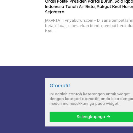
Orasi Politik Presiden Partai Buruh, Said Iqbal
Indonesia Tanah Air Beta, Rakyat Kecil Haru
Sejahtera
JAKARTA| Tvnyaburuh.com – Di sana tempat lahi
beta, dibuai, dibesarkan bunda, tempat berlindu
hari…
Otomotif
Ini adalah contoh keterangan untuk widget
dengan kategori otomotif, anda bisa denga
mudah memasukkannya pada widget.
Selengkapnya