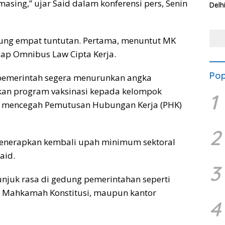
asing,” ujar Said dalam konferensi pers, Senin
Delh
Kew
Mas
ung empat tuntutan. Pertama, menuntut MK
dap Omnibus Law Cipta Kerja.
Pop
 pemerintah segera menurunkan angka
kan program vaksinasi kepada kelompok
1
ah mencegah Pemutusan Hubungan Kerja (PHK)
2
menerapkan kembali upah minimum sektoral
aid.
3
 unjuk rasa di gedung pemerintahan seperti
or Mahkamah Konstitusi, maupun kantor
4