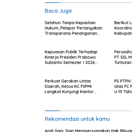
Baca Juga
Setahun Tanpa Kepastian
Berikut 
Hukum, Pelapor Pertanyakan
Koordina
Transparansi Penanganan
Kabupat
Laporan Dugaan Perzinahan di
Nasional
Polrestabes Medan
Kepuasan Publik Terhadap
Perusaha
Kinerja Presiden Prabowo
PT SSL M
Subianto Semester I 2026
Tuntuta
Capai 81,5 Persen
Bipartiet
Tuntutan
Perkuat Gerakan Lintas
PS PTPN 
Daerah, Ketua KC FSPMI
atas FC P
Langkat Kunjungi Kantor
U-15 Tah
Sekretariat Bekasi
Rekomendasi untuk kamu
Andi Gani, Siap Memperjuangkan Hak Ribua