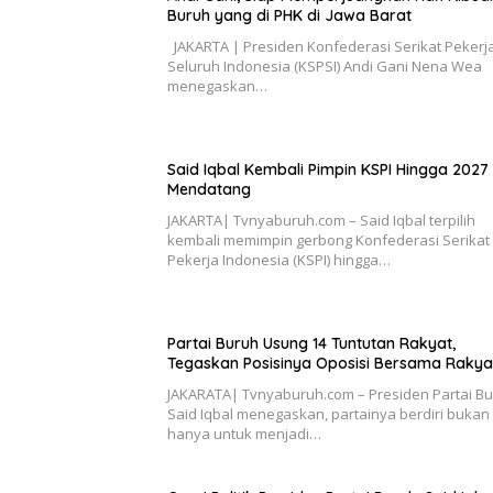
Buruh yang di PHK di Jawa Barat
JAKARTA | Presiden Konfederasi Serikat Pekerj
Seluruh Indonesia (KSPSI) Andi Gani Nena Wea
menegaskan…
Said Iqbal Kembali Pimpin KSPI Hingga 2027
Mendatang
JAKARTA| Tvnyaburuh.com – Said Iqbal terpilih
kembali memimpin gerbong Konfederasi Serikat
Pekerja Indonesia (KSPI) hingga…
Partai Buruh Usung 14 Tuntutan Rakyat,
Tegaskan Posisinya Oposisi Bersama Rakya
JAKARATA| Tvnyaburuh.com – Presiden Partai B
Said Iqbal menegaskan, partainya berdiri bukan
hanya untuk menjadi…