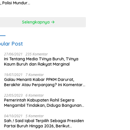
Melayang
i, Polisi Mundur
alahan Hadapi
sa
Selengkapnya
ular Post
27/06/2021
235 Komentar
Ini Tentang Media TVnya Buruh, TVnya
Kaum Buruh dan Rakyat Marginal
19/07/2021
7 Komentar
Galau Menanti Kabar PPKM Darurat,
Berakhir Atau Perpanjang? Ini Komentar
Masyarakat!
22/05/2023
6 Komentar
Pemerintah Kabupaten Rohil Segera
Mengambil Tindakan, Diduga Bangunan
Di Tengah Kota Memakan Badan Jalan.
04/10/2021
5 Komentar
Sah..! Said Iqbal Terpilih Sebagai Presiden
Partai Buruh Hingga 2026, Berikut