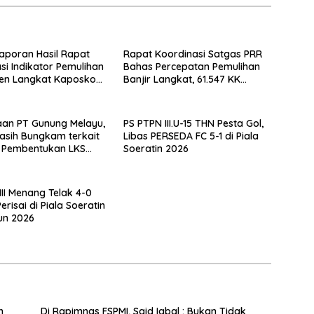
Laporan Hasil Rapat
Rapat Koordinasi Satgas PRR
si Indikator Pemulihan
Bahas Percepatan Pemulihan
en Langkat Kaposko
Banjir Langkat, 61.547 KK
 Satgas PRR
Dinyatakan Valid oleh BPS
an PT Gunung Melayu,
PS PTPN III.U-15 THN Pesta Gol,
asih Bungkam terkait
Libas PERSEDA FC 5-1 di Piala
n Pembentukan LKS
Soeratin 2026
, FSPMI Asahan: Surat
 Sudah Dilayangkan
III Menang Telak 4-0
erisai di Piala Soeratin
un 2026
n
Di Rapimnas FSPMI, Said Iqbal : Bukan Tidak