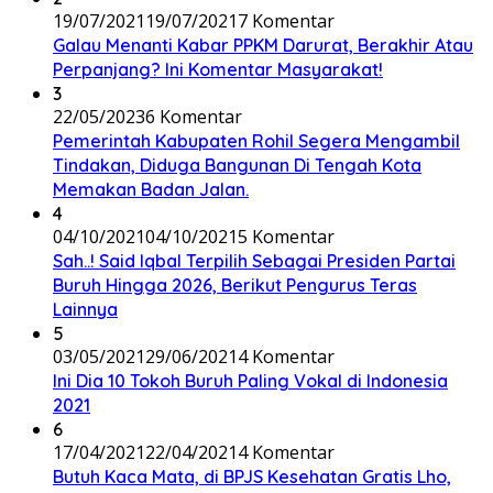
19/07/2021
19/07/2021
7 Komentar
Galau Menanti Kabar PPKM Darurat, Berakhir Atau
Perpanjang? Ini Komentar Masyarakat!
3
22/05/2023
6 Komentar
Pemerintah Kabupaten Rohil Segera Mengambil
Tindakan, Diduga Bangunan Di Tengah Kota
Memakan Badan Jalan.
4
04/10/2021
04/10/2021
5 Komentar
Sah..! Said Iqbal Terpilih Sebagai Presiden Partai
Buruh Hingga 2026, Berikut Pengurus Teras
Lainnya
5
03/05/2021
29/06/2021
4 Komentar
Ini Dia 10 Tokoh Buruh Paling Vokal di Indonesia
2021
6
17/04/2021
22/04/2021
4 Komentar
Butuh Kaca Mata, di BPJS Kesehatan Gratis Lho,