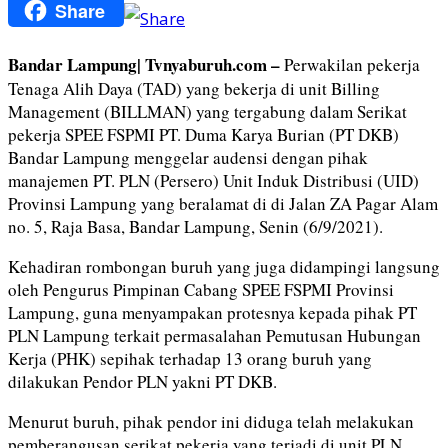
Share
Copy
Link
Bandar Lampung| Tvnyaburuh.com –
Perwakilan pekerja
Tenaga Alih Daya (TAD) yang bekerja di unit Billing
Management (BILLMAN) yang tergabung dalam Serikat
pekerja SPEE FSPMI PT. Duma Karya Burian (PT DKB)
Bandar Lampung menggelar audensi dengan pihak
manajemen PT. PLN (Persero) Unit Induk Distribusi (UID)
Provinsi Lampung yang beralamat di di Jalan ZA Pagar Alam
no. 5, Raja Basa, Bandar Lampung, Senin (6/9/2021).
Kehadiran rombongan buruh yang juga didampingi langsung
oleh Pengurus Pimpinan Cabang SPEE FSPMI Provinsi
Lampung, guna menyampakan protesnya kepada pihak PT
PLN Lampung terkait permasalahan Pemutusan Hubungan
Kerja (PHK) sepihak terhadap 13 orang buruh yang
dilakukan Pendor PLN yakni PT DKB.
Menurut buruh, pihak pendor ini diduga telah melakukan
pemberangusan serikat pekerja yang terjadi di unit PLN