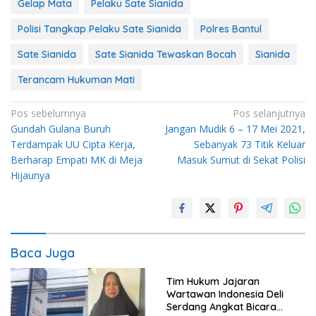
Gelap Mata
Pelaku Sate Sianida
Polisi Tangkap Pelaku Sate Sianida
Polres Bantul
Sate Sianida
Sate Sianida Tewaskan Bocah
Sianida
Terancam Hukuman Mati
Navigasi
Pos sebelumnya
Pos selanjutnya
Gundah Gulana Buruh
Jangan Mudik 6 – 17 Mei 2021,
pos
Terdampak UU Cipta Kerja,
Sebanyak 73 Titik Keluar
Berharap Empati MK di Meja
Masuk Sumut di Sekat Polisi
Hijaunya
Baca Juga
Tim Hukum Jajaran
Wartawan Indonesia Deli
Serdang Angkat Bicara