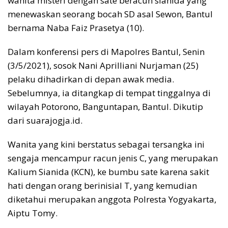
wanita misteri dengan sate beracun sianida yang
o
p
s
n
menewaskan seorang bocah SD asal Sewon, Bantul
k
p
k
bernama Naba Faiz Prasetya (10).
Dalam konferensi pers di Mapolres Bantul, Senin
(3/5/2021), sosok Nani Aprilliani Nurjaman (25)
pelaku dihadirkan di depan awak media.
Sebelumnya, ia ditangkap di tempat tinggalnya di
wilayah Potorono, Banguntapan, Bantul. Dikutip
dari suarajogja.id.
Wanita yang kini berstatus sebagai tersangka ini
sengaja mencampur racun jenis C, yang merupakan
Kalium Sianida (KCN), ke bumbu sate karena sakit
hati dengan orang berinisial T, yang kemudian
diketahui merupakan anggota Polresta Yogyakarta,
Aiptu Tomy.