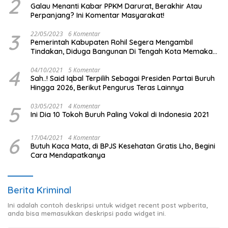
2
Galau Menanti Kabar PPKM Darurat, Berakhir Atau
Perpanjang? Ini Komentar Masyarakat!
3
22/05/2023
6 Komentar
Pemerintah Kabupaten Rohil Segera Mengambil
Tindakan, Diduga Bangunan Di Tengah Kota Memakan
Badan Jalan.
4
04/10/2021
5 Komentar
Sah..! Said Iqbal Terpilih Sebagai Presiden Partai Buruh
Hingga 2026, Berikut Pengurus Teras Lainnya
5
03/05/2021
4 Komentar
Ini Dia 10 Tokoh Buruh Paling Vokal di Indonesia 2021
6
17/04/2021
4 Komentar
Butuh Kaca Mata, di BPJS Kesehatan Gratis Lho, Begini
Cara Mendapatkanya
Berita Kriminal
Ini adalah contoh deskripsi untuk widget recent post wpberita,
anda bisa memasukkan deskripsi pada widget ini.