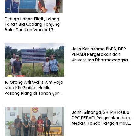
Penguasaan Sepihak Istana
Raja Urung Sepuluh Dua Kuta
Diduga Lahan Fiktif, Lelang
Tanah BRI Cabang Tanjung
Balai Rugikan Warga 1,7
Milyar Rupiah
Jalin Kerjasama PKPA, DPP
PERADI Pergerakan dan
Universitas Dharmawangsa
Tandatangani MoU dan MoA
16 Orang Ahli Waris Alm Raja
Nangkih Ginting Manik
Pasang Plang di Tanah yang
Diduga di Serobot P. Tarigan
Jonni Silitonga, SH.,MH Ketua
DPC PERADI Pergerakan Kota
Medan, Tanda Tangani MoU
Pelaksanaan PKPA di
Fakultas Hukum Universitas