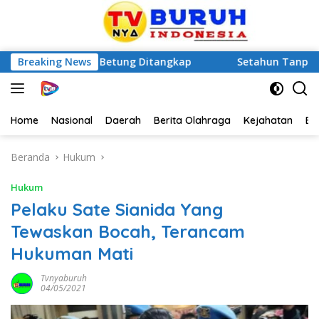
nek Lansia di Betung Ditangkap
Breaking News
Setahun Tanpa Kepast
Home
Nasional
Daerah
Berita Olahraga
Kejahatan
Be
Beranda
Hukum
Hukum
Pelaku Sate Sianida Yang
Tewaskan Bocah, Terancam
Hukuman Mati
Tvnyaburuh
04/05/2021