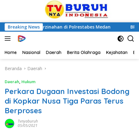
 Dugaan Perzinahan di Polrestabes Medan
Breaking News
BPMP Sumate
Home
Nasional
Daerah
Berita Olahraga
Kejahatan
Be
Beranda
Daerah
Daerah
,
Hukum
Perkara Dugaan Investasi Bodong
di Kopkar Nusa Tiga Paras Terus
Berproses
Tvnyaburuh
05/05/2021