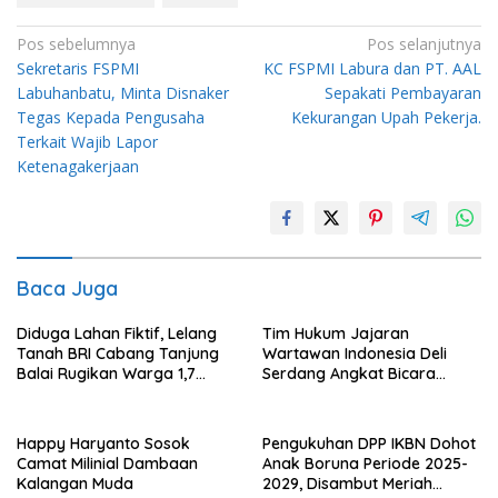
Navigasi
Pos sebelumnya
Pos selanjutnya
Sekretaris FSPMI
KC FSPMI Labura dan PT. AAL
pos
Labuhanbatu, Minta Disnaker
Sepakati Pembayaran
Tegas Kepada Pengusaha
Kekurangan Upah Pekerja.
Terkait Wajib Lapor
Ketenagakerjaan
Baca Juga
Diduga Lahan Fiktif, Lelang
Tim Hukum Jajaran
Tanah BRI Cabang Tanjung
Wartawan Indonesia Deli
Balai Rugikan Warga 1,7
Serdang Angkat Bicara
Milyar Rupiah
Penguasaan Sepihak Istana
Raja Urung Sepuluh Dua Kuta
Happy Haryanto Sosok
Pengukuhan DPP IKBN Dohot
Camat Milinial Dambaan
Anak Boruna Periode 2025-
Kalangan Muda
2029, Disambut Meriah