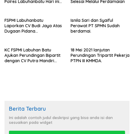
Polres Labuhanbatu Hari ini
Selesai Melalui Perdamaian
Ditunda
FSPMI Labuhanbatu
Isnila Sari dan Syaiful
Laporkan CV Budi Jaya Atas
Perawat PT SPMN Sudah
Dugaan Pidana
berdamai.
Ketenagakerjaan
KC FSPMI Labuhan Batu
18 Mei 2021 lanjutan
Ajukan Perundingan Bipartit
Perundingan Tripartit Pekerja
dengan CV Putra Mandiri
PTPN III KMMDA.
Perkasa.
Berita Terbaru
Ini adalah contoh judul deskripsi yang bisa anda isi dan
sesuaikan pada widget