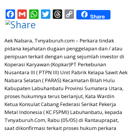
F
G
W
T
T
C
Share
ac
m
h
w
h
o
e
ai
at
itt
re
p
b
l
s
er
a
y
Aek Nabara, Tvnyaburuh.com – Perkara tindak
pidana kejahatan dugaan penggelapan dan / atau
o
A
d
Li
penipuan terkait dengan uang sejumlah investor di
o
p
s
n
Koperasi Karyawan (Kopkar)PT Perkebunan
k
p
k
Nusantara III ( PTPN III) Unit Pabrik Kelapa Sawit Aek
Nabara Selatan ( PARAS) Kecamatan Bilah Hulu
Kabupaten Labuhanbatu Provinsi Sumatera Utara,
proses hukumnya terus berlanjut, Kata Wardin
Ketua Konsulat Cabang Federasi Serikat Pekerja
Metal Indonesia ( KC.FSPMI) Labuhanbatu, kepada
Tvnyaburuh.Com, Rabu (05/05) di Rantauprapat,
saat dikonfirmasi terkait proses hukum perkara