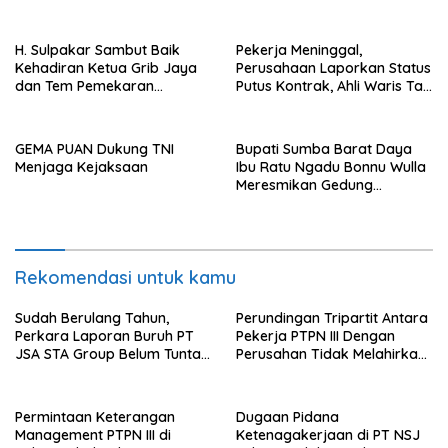
Gondang Sembilan, “Rap Ro..
Rap Ra, Rap Ra.. Rap Ro”
H. Sulpakar Sambut Baik
Pekerja Meninggal,
Kehadiran Ketua Grib Jaya
Perusahaan Laporkan Status
dan Tem Pemekaran
Putus Kontrak, Ahli Waris Tak
Kalipapan Rejo
Kunjung Terima JKM dari
BPJS TK
GEMA PUAN Dukung TNI
Bupati Sumba Barat Daya
Menjaga Kejaksaan
Ibu Ratu Ngadu Bonnu Wulla
Meresmikan Gedung
Operasional Balai Latihan
Kerja
Rekomendasi untuk kamu
Sudah Berulang Tahun,
Perundingan Tripartit Antara
Perkara Laporan Buruh PT
Pekerja PTPN III Dengan
JSA STA Group Belum Tuntas
Perusahan Tidak Melahirkan
di Polres Labuhanbatu
Kesepakatan.
Permintaan Keterangan
Dugaan Pidana
Management PTPN III di
Ketenagakerjaan di PT NSJ