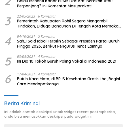
2
Galau Menanti Kabar PPKM Darurat, Berakhir Atau
Perpanjang? Ini Komentar Masyarakat!
3
22/05/2023
6 Komentar
Pemerintah Kabupaten Rohil Segera Mengambil
Tindakan, Diduga Bangunan Di Tengah Kota Memakan
Badan Jalan.
4
04/10/2021
5 Komentar
Sah..! Said Iqbal Terpilih Sebagai Presiden Partai Buruh
Hingga 2026, Berikut Pengurus Teras Lainnya
5
03/05/2021
4 Komentar
Ini Dia 10 Tokoh Buruh Paling Vokal di Indonesia 2021
6
17/04/2021
4 Komentar
Butuh Kaca Mata, di BPJS Kesehatan Gratis Lho, Begini
Cara Mendapatkanya
Berita Kriminal
Ini adalah contoh deskripsi untuk widget recent post wpberita,
anda bisa memasukkan deskripsi pada widget ini.